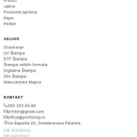
Prsluci
Jakne
Poslovna oprema
Kape
Peškiri
USLUGE
Graviranje
UV Štampa
DTF Štampa
Štampa velikih formata
Digitalna Štampa
Sito Štampa
Maturantske Majice
KONTAKT
065 323 44 88
printsh@gmail.com
office@printshop.rs
Ive Bajazita 20, Smederevska Palanka
PIB: 102106542
MB: 54676107