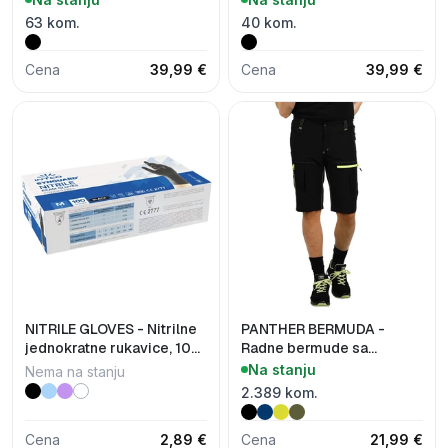
63 kom.
40 kom.
Cena
39,99 €
Cena
39,99 €
NITRILE GLOVES - Nitrilne
PANTHER BERMUDA -
jednokratne rukavice, 100
Radne bermude sa
kom
elastinom
Na stanju
Nema na stanju
2.389 kom.
Cena
2,89 €
Cena
21,99 €