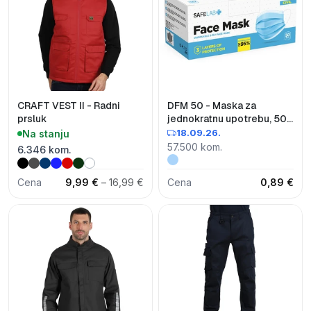
CRAFT VEST II - Radni
DFM 50 - Maska za
prsluk
jednokratnu upotrebu, 50
kom
18.09.26.
Na stanju
57.500 kom.
6.346 kom.
Cena
9,99 €
– 16,99 €
Cena
0,89 €