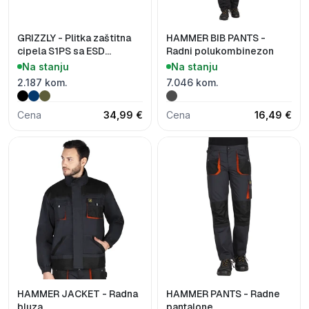
GRIZZLY - Plitka zaštitna
HAMMER BIB PANTS -
cipela S1PS sa ESD
Radni polukombinezon
funkcijom
Na stanju
Na stanju
2.187 kom.
7.046 kom.
Cena
34,99 €
Cena
16,49 €
HAMMER JACKET - Radna
HAMMER PANTS - Radne
bluza
pantalone