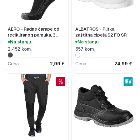
AERO - Radne čarape od
ALBATROS - Plitka
recikliranog pamuka, 3
zaštitna cipela S2 FO SR
kom
Na stanju
Na stanju
2.452 kom.
657 kom.
Cena
2,99 €
Cena
24,99 €