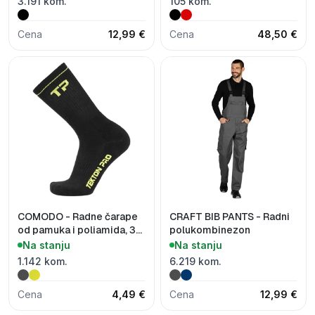
3.191 kom.
105 kom.
Cena
12,99 €
Cena
48,50 €
COMODO - Radne čarape
CRAFT BIB PANTS - Radni
od pamuka i poliamida, 3
polukombinezon
kom
Na stanju
Na stanju
1.142 kom.
6.219 kom.
Cena
4,49 €
Cena
12,99 €