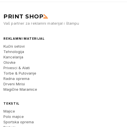
PRINT SHOP
Vaš partner za reklamni materijal i štampu
REKLAMNI MATERIJAL
Kućni setovi
Tehnologija
Kancelarija
Olovke
Privesci & Alati
Torbe & Putovanje
Radna oprema
Drveni Mirisi
Magične Maramice
TEKSTIL
Majice
Polo majice
Sportska oprema