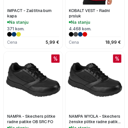
IMPACT - Zaštitna bum
KOBALT VEST - Radni
kapa
prsluk
Na stanju
Na stanju
371 kom.
4.468 kom.
Cena
5,99 €
Cena
18,99 €
NAMPA - Skechers plitke
NAMPA WYOLA - Skechers
radne patike OB SRC FO
ženske plitke radne patike
OB SRC FO
Na stanju
Na stanju