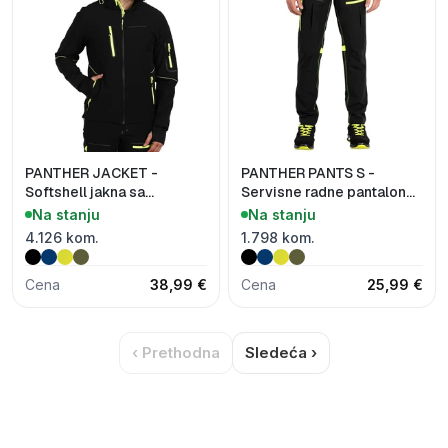
PANTHER JACKET -
PANTHER PANTS S -
Softshell jakna sa
Servisne radne pantalone
kapuljačom
sa elastinom
Na stanju
Na stanju
4.126 kom.
1.798 kom.
Cena
38,99 €
Cena
25,99 €
‹ Prethodna
Sledeća ›