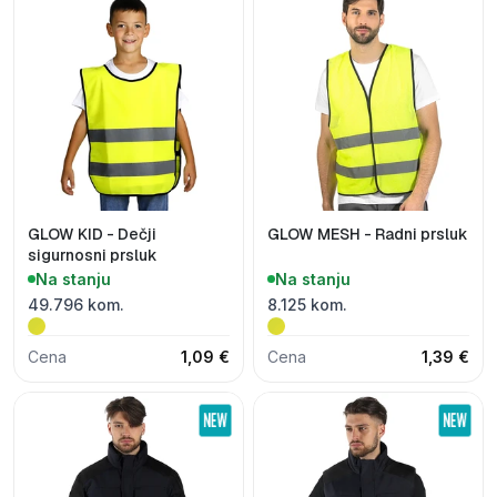
GLOW KID - Dečji
GLOW MESH - Radni prsluk
sigurnosni prsluk
Na stanju
Na stanju
49.796 kom.
8.125 kom.
Cena
1,09 €
Cena
1,39 €