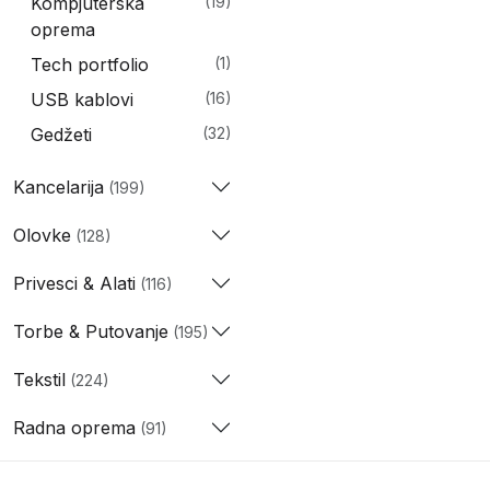
Kompjuterska
(19)
oprema
Tech portfolio
(1)
USB kablovi
(16)
Gedžeti
(32)
Kancelarija
(199)
Olovke
(128)
Privesci & Alati
(116)
Torbe & Putovanje
(195)
Tekstil
(224)
Radna oprema
(91)