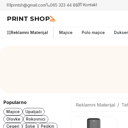
printsh@gmail.com
065 323 44 88
Kontakt
PRINT SHOP
Reklamni Materijal
Majice
Polo majice
Dukser
Popularno
Reklamni Materijal
Te
Majice
Upaljači
Olovke
Rokovnici
Cegeri
Šolje
Peškiri