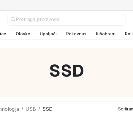
ice
Olovke
Upaljači
Rokovnici
Kišobrani
Rol
SSD
hnologija
USB
SSD
Sortira