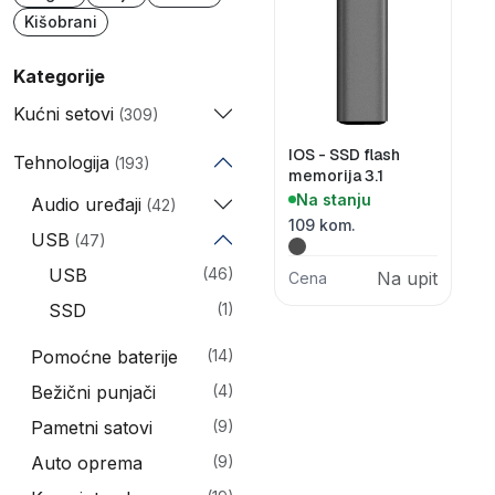
Kišobrani
Kategorije
Kućni setovi
(309)
IOS - SSD flash
Tehnologija
(193)
memorija 3.1
Na stanju
Audio uređaji
(42)
109 kom.
USB
(47)
USB
(46)
Na upit
Cena
SSD
(1)
Pomoćne baterije
(14)
Bežični punjači
(4)
Pametni satovi
(9)
Auto oprema
(9)