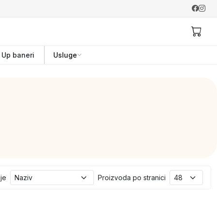
l Up baneri
Usluge
nje
Proizvoda po stranici