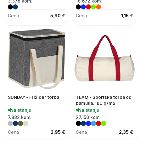
3.378 kom.
18.672 kom.
Cena
5,90 €
Cena
1,15 €
SUNDAY - Frižider torba
TEAM - Sportska torba od
pamuka, 180 g/m2
Na stanju
Na stanju
7.882 kom.
27.150 kom.
Cena
2,95 €
Cena
2,35 €