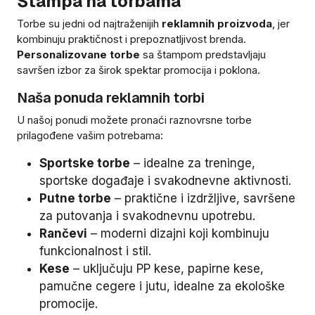
Štampa na torbama
Torbe su jedni od najtraženijih
reklamnih proizvoda
, jer
kombinuju praktičnost i prepoznatljivost brenda.
Personalizovane torbe
sa štampom predstavljaju
savršen izbor za širok spektar promocija i poklona.
Naša ponuda reklamnih torbi
U našoj ponudi možete pronaći raznovrsne torbe
prilagođene vašim potrebama:
Sportske torbe
– idealne za treninge,
sportske događaje i svakodnevne aktivnosti.
Putne torbe
– praktične i izdržljive, savršene
za putovanja i svakodnevnu upotrebu.
Rančevi
– moderni dizajni koji kombinuju
funkcionalnost i stil.
Kese
– uključuju PP kese, papirne kese,
pamučne cegere i jutu, idealne za ekološke
promocije.