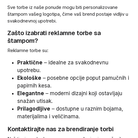
Sve torbe iz naše ponude mogu biti personalizovane
štampom vašeg logotipa, čime vaš brend postaje vidljiv u
svakodnevnoj upotrebi.
Zašto izabrati reklamne torbe sa
štampom?
Reklamne torbe su:
Praktične
– idealne za svakodnevnu
upotrebu.
Ekološke
– posebne opcije poput pamučnih i
papirnih kesa.
Elegantne
– moderni dizajni koji ostavljaju
snažan utisak.
Prilagodljive
– dostupne u raznim bojama,
materijalima i veličinama.
Kontaktirajte nas za brendiranje torbi