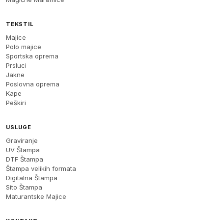
TEKSTIL
Majice
Polo majice
Sportska oprema
Prsluci
Jakne
Poslovna oprema
Kape
Peškiri
USLUGE
Graviranje
UV Štampa
DTF Štampa
Štampa velikih formata
Digitalna Štampa
Sito Štampa
Maturantske Majice