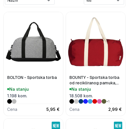
BOLTON - Sportska torba
BOUNTY - Sportska torba
od recikliranog pamuka,
320 g/m2
Na stanju
Na stanju
1.198 kom.
18.508 kom.
+1
Cena
5,95 €
Cena
2,99 €