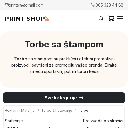
printsh@gmail.com
065 323 44 88
PRINT SHOP
Torbe sa štampom
Torbe
sa štampom su praktični i efektni promotivni
proizvodi, savršeni za promociju vašeg brenda. Birajte
između sportskih, putnih torbi i kesa.
Sve kategorije
Reklamni Materijal
Torbe & Putovanje
Torbe
Sortiranje
Proizvoda po stranici