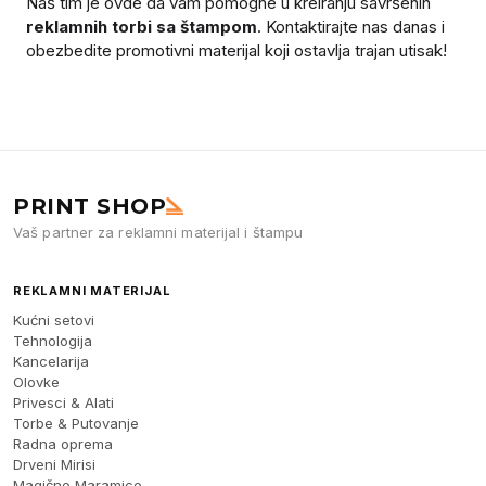
Naš tim je ovde da vam pomogne u kreiranju savršenih
reklamnih torbi sa štampom
. Kontaktirajte nas danas i
obezbedite promotivni materijal koji ostavlja trajan utisak!
PRINT SHOP
Vaš partner za reklamni materijal i štampu
REKLAMNI MATERIJAL
Kućni setovi
Tehnologija
Kancelarija
Olovke
Privesci & Alati
Torbe & Putovanje
Radna oprema
Drveni Mirisi
Magične Maramice