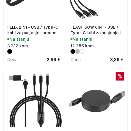
FELIX 2IN1 - USB / Type-C
FLASH 60W 6IN1 - USB /
kabl za punjenje i prenos
Type-C kabl za punjenje i
podataka, sa funkcijom
prenos podataka, 6 u 1,
Na stanju
Na stanju
priveska za ključeve, 2 u 1,
60W
3.312 kom.
12.286 kom.
60W
Cena
2,99 €
Cena
3,39 €