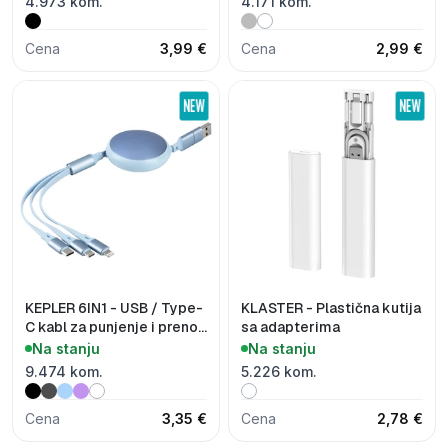
4.973 kom.
4.171 kom.
Cena
3,99 €
Cena
2,99 €
KEPLER 6IN1 - USB / Type-
KLASTER - Plastična kutija
C kabl za punjenje i prenos
sa adapterima
podataka, 6 u 1, 60W
Na stanju
Na stanju
9.474 kom.
5.226 kom.
Cena
3,35 €
Cena
2,78 €