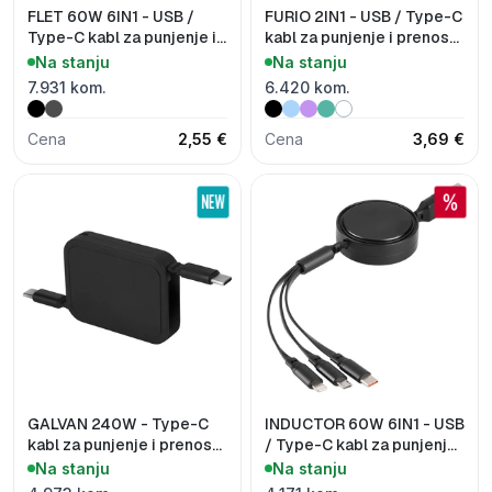
FLET 60W 6IN1 - USB /
FURIO 2IN1 - USB / Type-C
Type-C kabl za punjenje i
kabl za punjenje i prenos
prenos podataka, 6 u 1,
podataka, 2 u 1, 240W
Na stanju
Na stanju
60W
7.931 kom.
6.420 kom.
Cena
2,55 €
Cena
3,69 €
GALVAN 240W - Type-C
INDUCTOR 60W 6IN1 - USB
kabl za punjenje i prenos
/ Type-C kabl za punjenje i
podataka, 240W
prenos podataka, 6 u 1,
Na stanju
Na stanju
60W