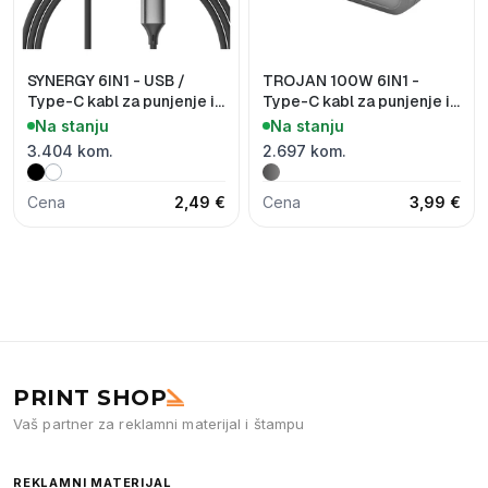
SYNERGY 6IN1 - USB /
TROJAN 100W 6IN1 -
Type-C kabl za punjenje i
Type-C kabl za punjenje i
prenos podataka, 6 u 1,
prenos podataka, sa
Na stanju
Na stanju
65W
držačem za mobilne
3.404 kom.
2.697 kom.
uređaje, 6 u 1, 100W
Cena
2,49 €
Cena
3,99 €
PRINT SHOP
Vaš partner za reklamni materijal i štampu
REKLAMNI MATERIJAL