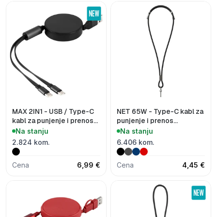
MAX 2IN1 - USB / Type-C
NET 65W - Type-C kabl za
kabl za punjenje i prenos
punjenje i prenos
podataka, 2 u 1, 100W
podataka, 65 W
Na stanju
Na stanju
2.824 kom.
6.406 kom.
Cena
6,99 €
Cena
4,45 €