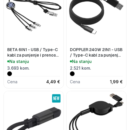
BETA 6IN1 - USB / Type-C
DOPPLER 240W 2IN1 - USB
kabl za punjenje i prenos
/ Type-C kabl za punjenje i
podataka, 6 u 1
prenos podataka sa
Na stanju
Na stanju
magnetom, 2 u 1, 240W
3.693 kom.
2.521 kom.
Cena
4,49 €
Cena
1,99 €