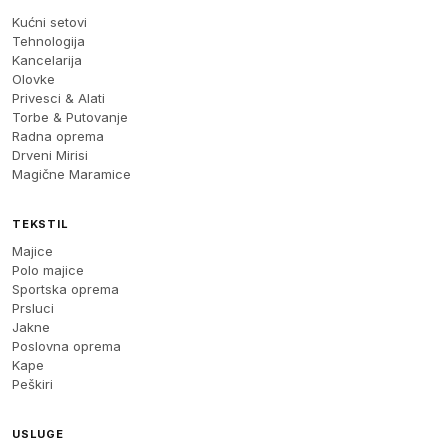
Kućni setovi
Tehnologija
Kancelarija
Olovke
Privesci & Alati
Torbe & Putovanje
Radna oprema
Drveni Mirisi
Magične Maramice
TEKSTIL
Majice
Polo majice
Sportska oprema
Prsluci
Jakne
Poslovna oprema
Kape
Peškiri
USLUGE