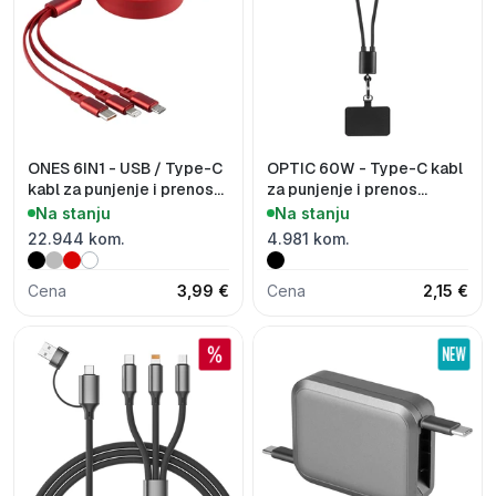
ONES 6IN1 - USB / Type-C
OPTIC 60W - Type-C kabl
kabl za punjenje i prenos
za punjenje i prenos
podataka, 6 u 1, 60W
podataka, 60W
Na stanju
Na stanju
22.944 kom.
4.981 kom.
Cena
3,99 €
Cena
2,15 €