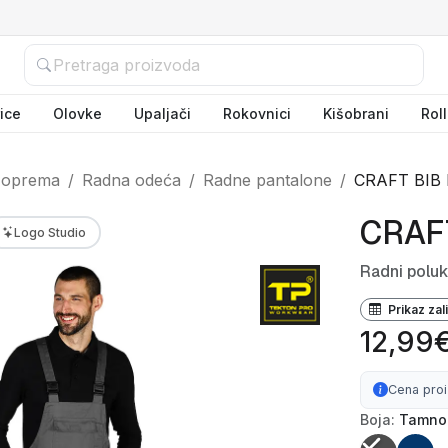
ice
Olovke
Upaljači
Rokovnici
Kišobrani
Rol
 oprema
Radna odeća
Radne pantalone
CRAFT BIB
CRAF
Logo Studio
Radni polu
Prikaz zal
12,99
Cena pro
Boja:
Tamno 