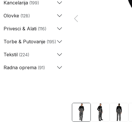
Kancelarija
(199)
Olovke
(128)
Privesci & Alati
(116)
Torbe & Putovanje
(195)
Tekstil
(224)
Radna oprema
(91)