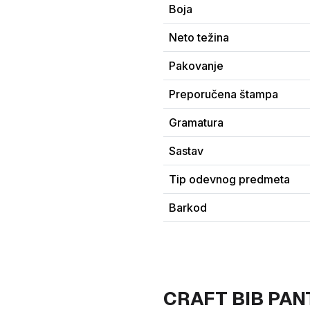
Boja
Neto težina
Pakovanje
Preporučena štampa
Gramatura
Sastav
Tip odevnog predmeta
Barkod
CRAFT BIB PANT