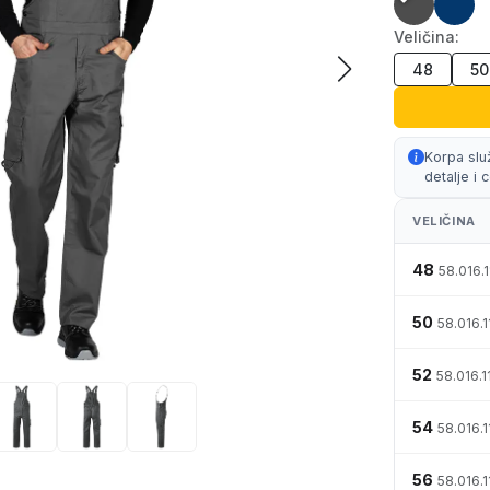
Veličina:
48
50
Korpa slu
detalje i
VELIČINA
48
58.016.
50
58.016.1
52
58.016.1
54
58.016.1
56
58.016.1