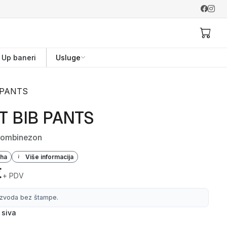
l Up baneri
Usluge
 PANTS
T BIB PANTS
kombinezon
iha
Više informacija
€
+ PDV
izvoda bez štampe.
siva