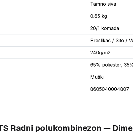
Tamno siva
0.65 kg
20/1 komada
Preslikač / Sito / V
240g/m2
65% poliester, 3
Muški
8605040004807
S Radni polukombinezon — Dime