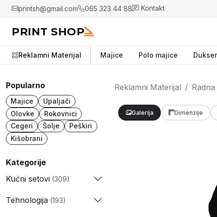
printsh@gmail.com
065 323 44 88
Kontakt
PRINT SHOP
Reklamni Materijal
Majice
Polo majice
Dukser
Popularno
Reklamni Materijal
Radna
Majice
Upaljači
Galerija
Dimenzije
Olovke
Rokovnici
Cegeri
Šolje
Peškiri
Kišobrani
Kategorije
Kućni setovi
(309)
Tehnologija
(193)