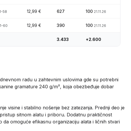
12,99 €
627
100
1-58
21.11.26
12,99 €
390
100
11-60
21.11.26
3.433
+2.600
nevnom radu u zahtevnim uslovima gde su potrebni
 tkanine gramature 240 g/m², koja obezbeđuje dobar
 visine i stabilno nošenje bez zatezanja. Prednji deo je
istup sitnom alatu i priboru. Dodatnu praktičnost
a omoguće efikasnu organizaciju alata i ličnih stvari