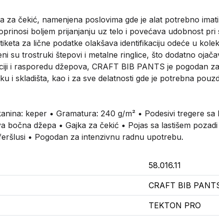
ka za čekić, namenjena poslovima gde je alat potrebno imati 
prinosi boljem prijanjanju uz telo i povećava udobnost pri 
tiketa za lične podatke olakšava identifikaciju odeće u kole
i su trostruki štepovi i metalne ringlice, što dodatno ojača
kciji i rasporedu džepova, CRAFT BIB PANTS je pogodan za 
iku i skladišta, kao i za sve delatnosti gde je potrebna pou
nina: keper • Gramatura: 240 g/m² • Podesivi tregere sa
a bočna džepa • Gajka za čekić • Pojas sa lastišem pozadi •
feršlusi • Pogodan za intenzivnu radnu upotrebu.
58.016.11
CRAFT BIB PANT
TEKTON PRO