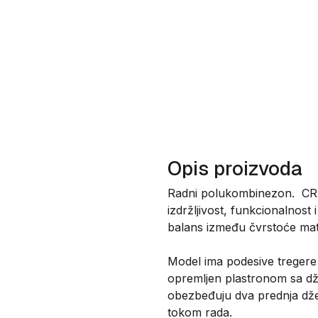
Opis proizvoda
Radni polukombinezon. CR
izdržljivost, funkcionalnos
balans između čvrstoće mate
Model ima podesive tregere 
opremljen plastronom sa dž
obezbeđuju dva prednja džep
tokom rada.