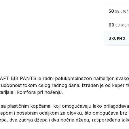
58
58.016.1
60
58.016.
UKUPNO
AFT BIB PANTS je radni polukombinezon namenjen svakod
t i udobnost tokom celog radnog dana. Izrađen je od keper
rijala i komfora pri nošenju.
sa plastičnim kopčama, koji omogućavaju lako prilagođavanje
epom i posebnim odeljkom za olovku, što omogućava brz pr
a, dva zadnja džepa i dva bočna džepa, raspoređena tako d