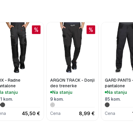
OX - Radne
ARGON TRACK - Donji
GARD PANTS 
antalone
deo trenerke
pantalone
a stanju
Na stanju
Na stanju
1 kom.
9 kom.
85 kom.
45,50 €
8,99 €
ena
Cena
Cena