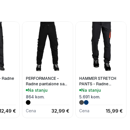
- Radne
PERFORMANCE -
HAMMER STRETCH
Radne pantalone sa
PANTS - Radne
elastinom
pantalone sa
Na stanju
Na stanju
elastinom
864 kom.
5.691 kom.
12,49 €
32,99 €
15,99 €
Cena
Cena