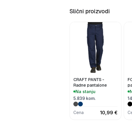
Slični proizvodi
CRAFT PANTS -
F
Radne pantalone
p
Na stanju
N
5.839 kom.
14
10,99 €
Cena
C