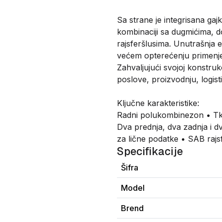
Sa strane je integrisana gaj
kombinaciji sa dugmićima, do
rajsferšlusima. Unutrašnja e
većem opterećenju primenjen
Zahvaljujući svojoj konstru
poslove, proizvodnju, logist
Ključne karakteristike:
Radni polukombinezon • Tka
Dva prednja, dva zadnja i dv
za lične podatke • SAB rajs
Specifikacije
Šifra
Model
Brend