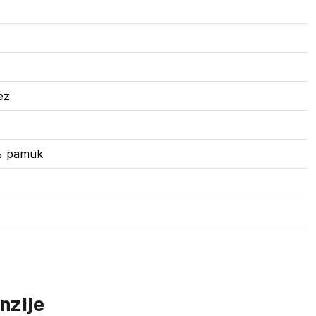
ez
5% pamuk
nzije