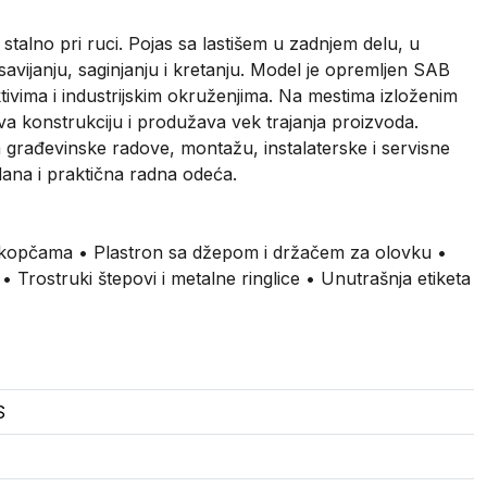
stalno pri ruci. Pojas sa lastišem u zadnjem delu, u
savijanju, saginjanju i kretanju. Model je opremljen SAB
ktivima i industrijskim okruženjima. Na mestima izloženim
va konstrukciju i produžava vek trajanja proizvoda.
građevinske radove, montažu, instalaterske i servisne
zdana i praktična radna odeća.
 kopčama • Plastron sa džepom i držačem za olovku •
 Trostruki štepovi i metalne ringlice • Unutrašnja etiketa
S