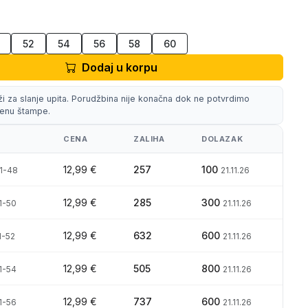
52
54
56
58
60
Dodaj u korpu
ži za slanje upita. Porudžbina nije konačna dok ne potvrdimo
 cenu štampe.
CENA
ZALIHA
DOLAZAK
12,99 €
257
100
11-48
21.11.26
12,99 €
285
300
1-50
21.11.26
12,99 €
632
600
1-52
21.11.26
12,99 €
505
800
1-54
21.11.26
12,99 €
737
600
1-56
21.11.26