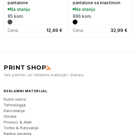
pantalone
pantalone sa elastinom
Na stanju
Na stanju
85 kom.
866 kom.
Cena
12,49 €
Cena
32,99 €
PRINT SHOP
Vaš partner za reklamni materijal i štampu
REKLAMNI MATERIJAL
Kućni setovi
Tehnologija
Kancelarija
Olovke
Privesci & Alati
Torbe & Putovanje
Radna oprema