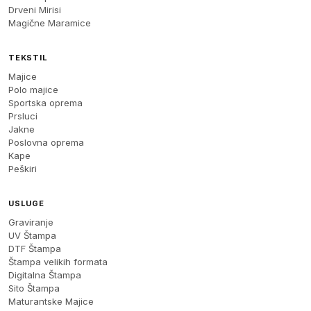
Drveni Mirisi
Magične Maramice
TEKSTIL
Majice
Polo majice
Sportska oprema
Prsluci
Jakne
Poslovna oprema
Kape
Peškiri
USLUGE
Graviranje
UV Štampa
DTF Štampa
Štampa velikih formata
Digitalna Štampa
Sito Štampa
Maturantske Majice