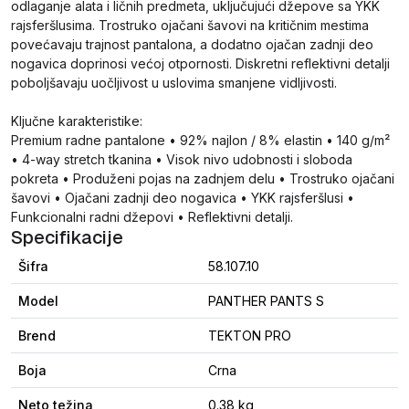
odlaganje alata i ličnih predmeta, uključujući džepove sa YKK
rajsferšlusima. Trostruko ojačani šavovi na kritičnim mestima
povećavaju trajnost pantalona, a dodatno ojačan zadnji deo
nogavica doprinosi većoj otpornosti. Diskretni reflektivni detalji
poboljšavaju uočljivost u uslovima smanjene vidljivosti.
Ključne karakteristike:
Premium radne pantalone • 92% najlon / 8% elastin • 140 g/m²
• 4-way stretch tkanina • Visok nivo udobnosti i sloboda
pokreta • Produženi pojas na zadnjem delu • Trostruko ojačani
šavovi • Ojačani zadnji deo nogavica • YKK rajsferšlusi •
Funkcionalni radni džepovi • Reflektivni detalji.
Specifikacije
Šifra
58.107.10
Model
PANTHER PANTS S
Brend
TEKTON PRO
Boja
Crna
Neto težina
0.38 kg