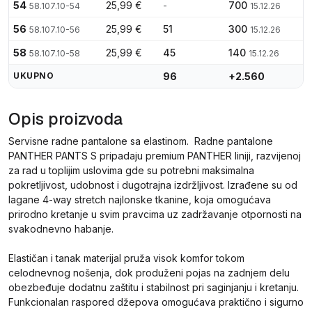
54
25,99 €
-
700
58.107.10-54
15.12.26
56
25,99 €
51
300
58.107.10-56
15.12.26
58
25,99 €
45
140
58.107.10-58
15.12.26
UKUPNO
96
+2.560
Opis proizvoda
Servisne radne pantalone sa elastinom. Radne pantalone
PANTHER PANTS S pripadaju premium PANTHER liniji, razvijenoj
za rad u toplijim uslovima gde su potrebni maksimalna
pokretljivost, udobnost i dugotrajna izdržljivost. Izrađene su od
lagane 4-way stretch najlonske tkanine, koja omogućava
prirodno kretanje u svim pravcima uz zadržavanje otpornosti na
svakodnevno habanje.
Elastičan i tanak materijal pruža visok komfor tokom
celodnevnog nošenja, dok produženi pojas na zadnjem delu
obezbeđuje dodatnu zaštitu i stabilnost pri saginjanju i kretanju.
Funkcionalan raspored džepova omogućava praktično i sigurno