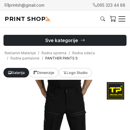
printsh@gmail.com
065 323 44 88
PRINT SHOP
Sve kategorije
Reklamni Materijal
Radna oprema
Radna odeća
Radne pantalone
PANTHER PANTS S
Galerija
Dimenzije
Logo Studio