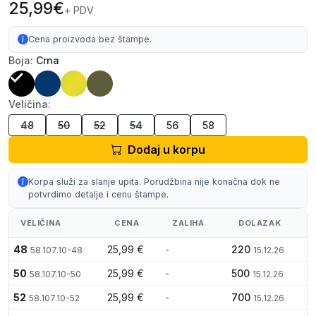
25,99€
+ PDV
Cena proizvoda bez štampe.
Boja:
Crna
Veličina:
48
50
52
54
56
58
Dodaj u korpu
Korpa služi za slanje upita. Porudžbina nije konačna dok ne
potvrdimo detalje i cenu štampe.
VELIČINA
CENA
ZALIHA
DOLAZAK
48
25,99 €
-
220
58.107.10-48
15.12.26
50
25,99 €
-
500
58.107.10-50
15.12.26
52
25,99 €
-
700
58.107.10-52
15.12.26