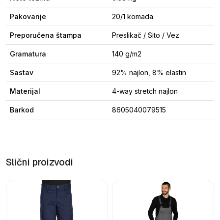
Pakovanje
20/1 komada
Preporučena štampa
Preslikač / Sito / Vez
Gramatura
140 g/m2
Sastav
92% najlon, 8% elastin
Materijal
4-way stretch najlon
Barkod
8605040079515
Slični proizvodi