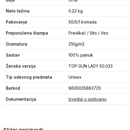
Neto težina
0.22 kg
Pakovanje
50/5/1 komada
Preporučena štampa
Preslikač / Sito / Vez
Gramatura
210g/m2
Sastav
100% pamuk
Ženska verzija
TOP GUN LADY 50.033
Tip odevnog predmeta
Unisex
Barkod
8605025683720
Dokumentacija
Izveštaj o ispitivanju