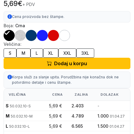
5,69€
+ PDV
Cena proizvoda bez štampe.
Boja:
Crna
Veličina:
S
M
L
XL
XXL
3XL
Dodaj u korpu
Korpa služi za slanje upita. Porudžbina nije konačna dok ne
potvrdimo detalje i cenu štampe.
VELIČINA
CENA
ZALIHA
DOLAZAK
S
5,69 €
2.403
-
50.032.10-S
M
5,69 €
4.789
1.000
50.032.10-M
01.04.27
L
5,69 €
6.565
1.500
50.032.10-L
01.04.27