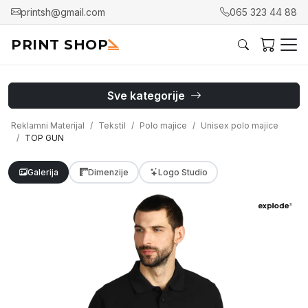
printsh@gmail.com
065 323 44 88
PRINT SHOP
Sve kategorije
Reklamni Materijal
Tekstil
Polo majice
Unisex polo majice
TOP GUN
Galerija
Dimenzije
Logo Studio