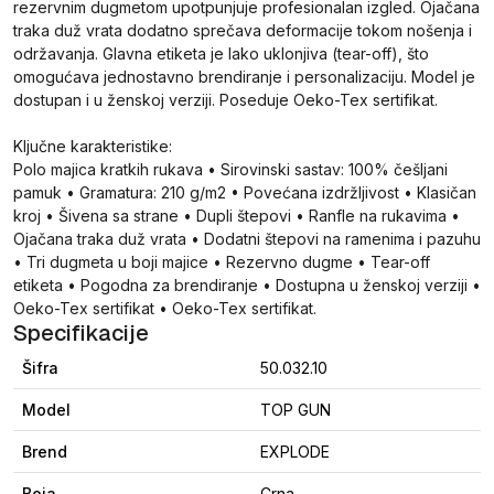
rezervnim dugmetom upotpunjuje profesionalan izgled. Ojačana
traka duž vrata dodatno sprečava deformacije tokom nošenja i
održavanja. Glavna etiketa je lako uklonjiva (tear-off), što
omogućava jednostavno brendiranje i personalizaciju. Model je
dostupan i u ženskoj verziji. Poseduje Oeko-Tex sertifikat.
Ključne karakteristike:
Polo majica kratkih rukava • Sirovinski sastav: 100% češljani
pamuk • Gramatura: 210 g/m2 • Povećana izdržljivost • Klasičan
kroj • Šivena sa strane • Dupli štepovi • Ranfle na rukavima •
Ojačana traka duž vrata • Dodatni štepovi na ramenima i pazuhu
• Tri dugmeta u boji majice • Rezervno dugme • Tear-off
etiketa • Pogodna za brendiranje • Dostupna u ženskoj verziji •
Oeko-Tex sertifikat • Oeko-Tex sertifikat.
Specifikacije
Šifra
50.032.10
Model
TOP GUN
Brend
EXPLODE
Boja
Crna