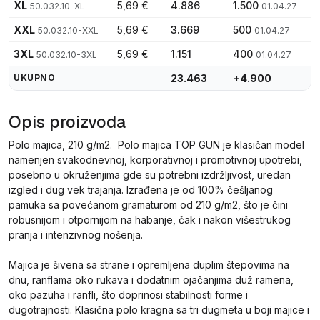
XL
5,69 €
4.886
1.500
50.032.10-XL
01.04.27
XXL
5,69 €
3.669
500
50.032.10-XXL
01.04.27
3XL
5,69 €
1.151
400
50.032.10-3XL
01.04.27
UKUPNO
23.463
+4.900
Opis proizvoda
Polo majica, 210 g/m2. Polo majica TOP GUN je klasičan model
namenjen svakodnevnoj, korporativnoj i promotivnoj upotrebi,
posebno u okruženjima gde su potrebni izdržljivost, uredan
izgled i dug vek trajanja. Izrađena je od 100% češljanog
pamuka sa povećanom gramaturom od 210 g/m2, što je čini
robusnijom i otpornijom na habanje, čak i nakon višestrukog
pranja i intenzivnog nošenja.
Majica je šivena sa strane i opremljena duplim štepovima na
dnu, ranflama oko rukava i dodatnim ojačanjima duž ramena,
oko pazuha i ranfli, što doprinosi stabilnosti forme i
dugotrajnosti. Klasična polo kragna sa tri dugmeta u boji majice i