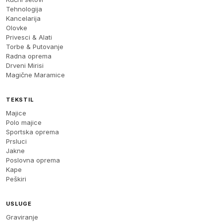
Tehnologija
Kancelarija
Olovke
Privesci & Alati
Torbe & Putovanje
Radna oprema
Drveni Mirisi
Magične Maramice
TEKSTIL
Majice
Polo majice
Sportska oprema
Prsluci
Jakne
Poslovna oprema
Kape
Peškiri
USLUGE
Graviranje