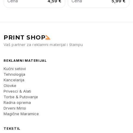
Cena
4,59 €
Cena
5,99 €
PRINT SHOP
Vaš partner za reklamni materijal i štampu
REKLAMNI MATERIJAL
Kućni setovi
Tehnologija
Kancelarija
Olovke
Privesci & Alati
Torbe & Putovanje
Radna oprema
Drveni Mirisi
Magične Maramice
TEKSTIL