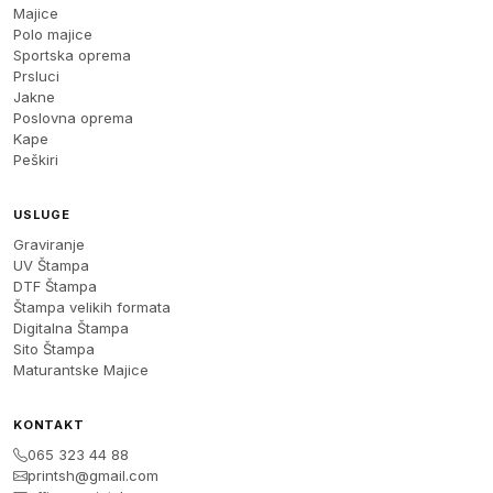
Majice
Polo majice
Sportska oprema
Prsluci
Jakne
Poslovna oprema
Kape
Peškiri
USLUGE
Graviranje
UV Štampa
DTF Štampa
Štampa velikih formata
Digitalna Štampa
Sito Štampa
Maturantske Majice
KONTAKT
065 323 44 88
printsh@gmail.com