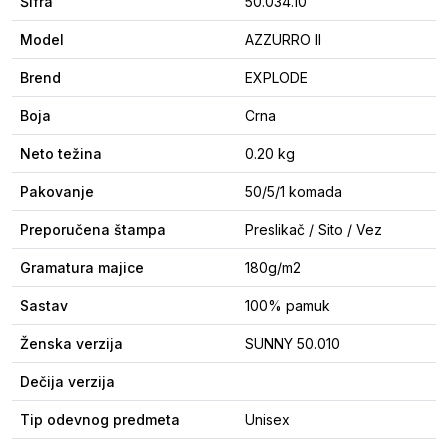
Šifra
50.034.10
Model
AZZURRO II
Brend
EXPLODE
Boja
Crna
Neto težina
0.20 kg
Pakovanje
50/5/1 komada
Preporučena štampa
Preslikač / Sito / Vez
Gramatura majice
180g/m2
Sastav
100% pamuk
Ženska verzija
SUNNY 50.010
Dečija verzija
Tip odevnog predmeta
Unisex