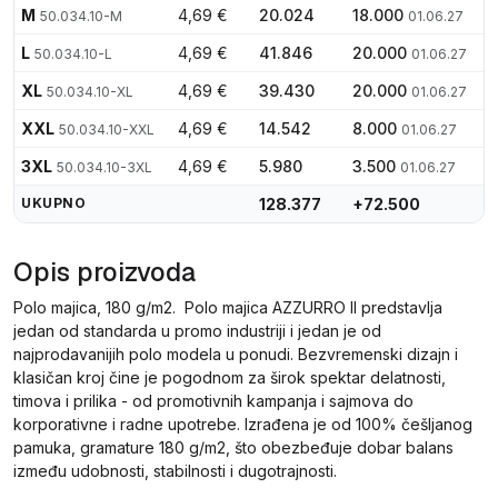
M
4,69 €
20.024
18.000
50.034.10-M
01.06.27
L
4,69 €
41.846
20.000
50.034.10-L
01.06.27
XL
4,69 €
39.430
20.000
50.034.10-XL
01.06.27
XXL
4,69 €
14.542
8.000
50.034.10-XXL
01.06.27
3XL
4,69 €
5.980
3.500
50.034.10-3XL
01.06.27
UKUPNO
128.377
+72.500
Opis proizvoda
Polo majica, 180 g/m2. Polo majica AZZURRO II predstavlja
jedan od standarda u promo industriji i jedan je od
najprodavanijih polo modela u ponudi. Bezvremenski dizajn i
klasičan kroj čine je pogodnom za širok spektar delatnosti,
timova i prilika - od promotivnih kampanja i sajmova do
korporativne i radne upotrebe. Izrađena je od 100% češljanog
pamuka, gramature 180 g/m2, što obezbeđuje dobar balans
između udobnosti, stabilnosti i dugotrajnosti.