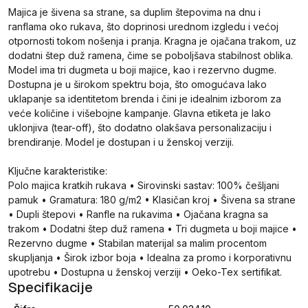
Majica je šivena sa strane, sa duplim štepovima na dnu i
ranflama oko rukava, što doprinosi urednom izgledu i većoj
otpornosti tokom nošenja i pranja. Kragna je ojačana trakom, uz
dodatni štep duž ramena, čime se poboljšava stabilnost oblika.
Model ima tri dugmeta u boji majice, kao i rezervno dugme.
Dostupna je u širokom spektru boja, što omogućava lako
uklapanje sa identitetom brenda i čini je idealnim izborom za
veće količine i višebojne kampanje. Glavna etiketa je lako
uklonjiva (tear-off), što dodatno olakšava personalizaciju i
brendiranje. Model je dostupan i u ženskoj verziji.
Ključne karakteristike:
Polo majica kratkih rukava • Sirovinski sastav: 100% češljani
pamuk • Gramatura: 180 g/m2 • Klasičan kroj • Šivena sa strane
• Dupli štepovi • Ranfle na rukavima • Ojačana kragna sa
trakom • Dodatni štep duž ramena • Tri dugmeta u boji majice •
Rezervno dugme • Stabilan materijal sa malim procentom
skupljanja • Širok izbor boja • Idealna za promo i korporativnu
upotrebu • Dostupna u ženskoj verziji • Oeko-Tex sertifikat.
Specifikacije