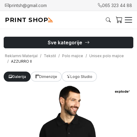
printsh@gmail.com
065 323 44 88
PRINT SHOP
Sve kategorije
Reklamni Materijal
Tekstil
Polo majice
Unisex polo majice
AZZURRO II
Galerija
Dimenzije
Logo Studio