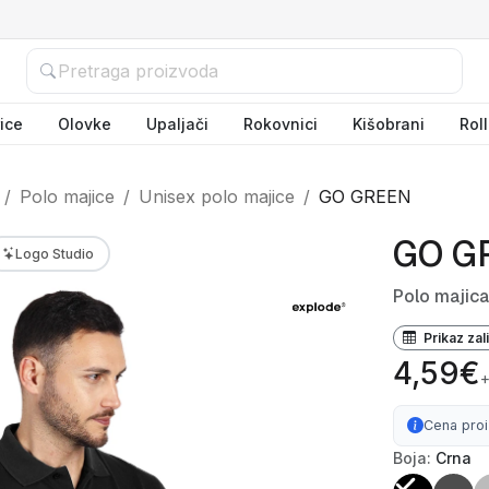
ice
Olovke
Upaljači
Rokovnici
Kišobrani
Rol
Polo majice
Unisex polo majice
GO GREEN
GO G
Logo Studio
Polo majica
Prikaz zal
4,59€
Cena pro
Boja:
Crna