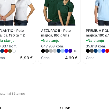
TLANTIC - Polo
AZZURRO II - Polo
PREMIUM POLO
jica, 190 g/m2
majica, 180 g/m2
majica, 180 
a stanju
Na stanju
Na stanju
3.337 kom.
647.953 kom.
35.818 kom.
+15
5,99 €
4,69 €
ena
Cena
Cena
aterijal i štampu
L
USLUGE