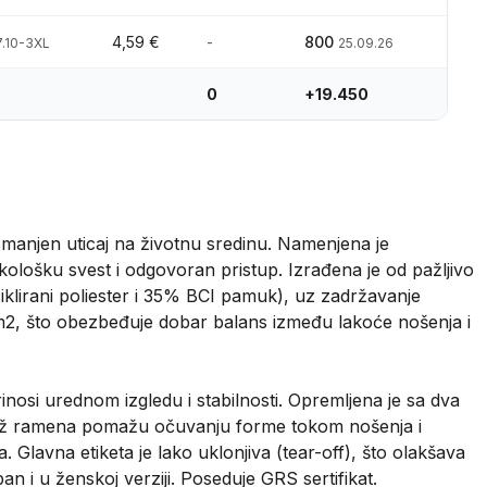
4,59 €
-
800
7.10-3XL
25.09.26
0
+19.450
manjen uticaj na životnu sredinu. Namenjena je
ološku svest i odgovoran pristup. Izrađena je od pažljivo
ciklirani poliester i 35% BCI pamuk), uz zadržavanje
m2, što obezbeđuje dobar balans između lakoće nošenja i
nosi urednom izgledu i stabilnosti. Opremljena je sa dva
 duž ramena pomažu očuvanju forme tokom nošenja i
 Glavna etiketa je lako uklonjiva (tear-off), što olakšava
an i u ženskoj verziji. Poseduje GRS sertifikat.