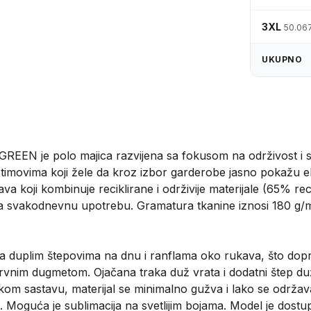
3XL
50.06
UKUPNO
REEN je polo majica razvijena sa fokusom na održivost i s
imovima koji žele da kroz izbor garderobe jasno pokažu ek
a koji kombinuje reciklirane i održivije materijale (65% re
za svakodnevnu upotrebu. Gramatura tkanine iznosi 180 g/
 sa duplim štepovima na dnu i ranflama oko rukava, što dopri
zervnim dugmetom. Ojačana traka duž vrata i dodatni štep
skom sastavu, materijal se minimalno gužva i lako se održava.
e. Moguća je sublimacija na svetlijim bojama. Model je dostup