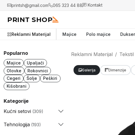
printsh@gmail.com
065 323 44 88
Kontakt
PRINT SHOP
Reklamni Materijal
Majice
Polo majice
Dukser
Popularno
Reklamni Materijal
Tekstil
Majice
Upaljači
Galerija
Dimenzije
Olovke
Rokovnici
Cegeri
Šolje
Peškiri
Kišobrani
Kategorije
Kućni setovi
(309)
Tehnologija
(193)