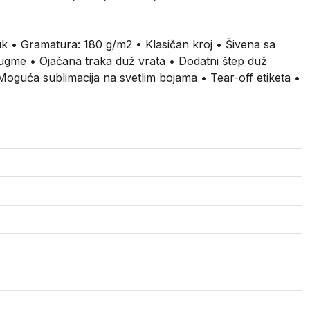
uk • Gramatura: 180 g/m2 • Klasičan kroj • Šivena sa
dugme • Ojačana traka duž vrata • Dodatni štep duž
guća sublimacija na svetlim bojama • Tear-off etiketa •