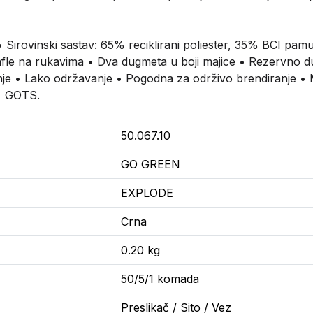
• Sirovinski sastav: 65% reciklirani poliester, 35% BCI pam
anfle na rukavima • Dva dugmeta u boji majice • Rezervno 
e • Lako održavanje • Pogodna za održivo brendiranje • Mo
 • GOTS.
50.067.10
GO GREEN
EXPLODE
Crna
0.20 kg
50/5/1 komada
Preslikač / Sito / Vez