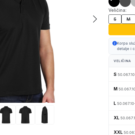
Veličina:
S
M
Korpa slu
detalje i
VELIČINA
S
50.067.1
M
50.067.1
L
50.067.10
XL
50.067.
XXL
50.06