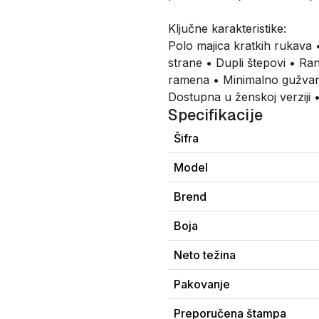
Ključne karakteristike:
Polo majica kratkih rukava 
strane • Dupli štepovi • R
ramena • Minimalno gužvanj
Dostupna u ženskoj verziji
Specifikacije
Šifra
Model
Brend
Boja
Neto težina
Pakovanje
Preporučena štampa