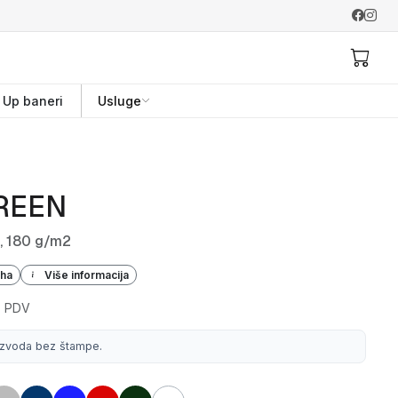
l Up baneri
Usluge
REEN
, 180 g/m2
iha
Više informacija
+ PDV
izvoda bez štampe.