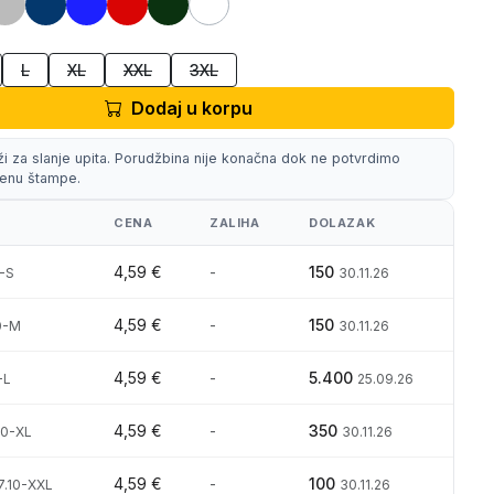
L
XL
XXL
3XL
Dodaj u korpu
ži za slanje upita. Porudžbina nije konačna dok ne potvrdimo
 cenu štampe.
CENA
ZALIHA
DOLAZAK
4,59 €
-
150
0-S
30.11.26
4,59 €
-
150
0-M
30.11.26
4,59 €
-
5.400
-L
25.09.26
4,59 €
-
350
10-XL
30.11.26
4,59 €
-
100
7.10-XXL
30.11.26