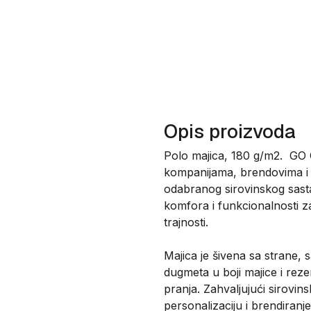
Opis proizvoda
Polo majica, 180 g/m2. GO G
kompanijama, brendovima i t
odabranog sirovinskog sastav
komfora i funkcionalnosti 
trajnosti.
Majica je šivena sa strane,
dugmeta u boji majice i re
pranja. Zahvaljujući sirovin
personalizaciju i brendiranj