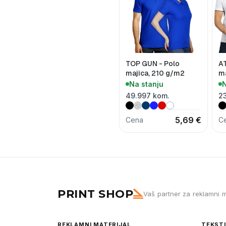
TOP GUN - Polo
A
majica, 210 g/m2
ma
Na stanju
N
49.997 kom.
2
5,69 €
Cena
C
PRINT SHOP
Vaš partner za reklamni m
REKLAMNI MATERIJAL
TEKSTI