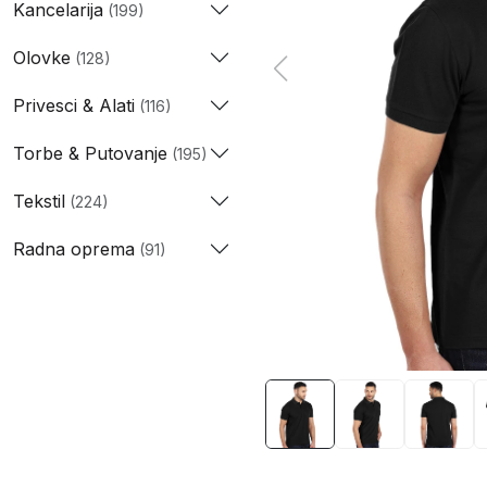
Kancelarija
(199)
Olovke
(128)
Privesci & Alati
(116)
Torbe & Putovanje
(195)
Tekstil
(224)
Radna oprema
(91)