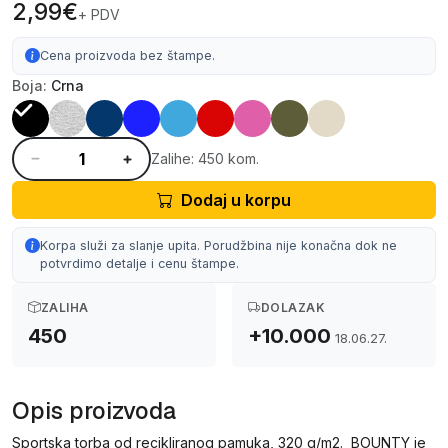
2,99€
+ PDV
Cena proizvoda bez štampe.
Boja:
Crna
Zalihe: 450 kom.
Dodaj u korpu
Korpa služi za slanje upita. Porudžbina nije konačna dok ne
potvrdimo detalje i cenu štampe.
ZALIHA
DOLAZAK
450
+10.000
18.06.27.
Opis proizvoda
Sportska torba od recikliranog pamuka, 320 g/m2. BOUNTY je