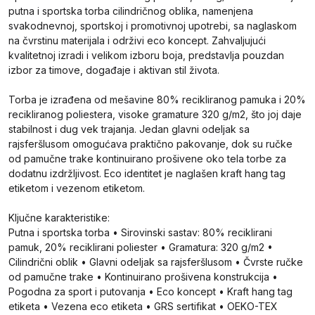
putna i sportska torba cilindričnog oblika, namenjena
svakodnevnoj, sportskoj i promotivnoj upotrebi, sa naglaskom
na čvrstinu materijala i održivi eco koncept. Zahvaljujući
kvalitetnoj izradi i velikom izboru boja, predstavlja pouzdan
izbor za timove, događaje i aktivan stil života.
Torba je izrađena od mešavine 80% recikliranog pamuka i 20%
recikliranog poliestera, visoke gramature 320 g/m2, što joj daje
stabilnost i dug vek trajanja. Jedan glavni odeljak sa
rajsferšlusom omogućava praktično pakovanje, dok su ručke
od pamučne trake kontinuirano prošivene oko tela torbe za
dodatnu izdržljivost. Eco identitet je naglašen kraft hang tag
etiketom i vezenom etiketom.
Ključne karakteristike:
Putna i sportska torba • Sirovinski sastav: 80% reciklirani
pamuk, 20% reciklirani poliester • Gramatura: 320 g/m2 •
Cilindrični oblik • Glavni odeljak sa rajsferšlusom • Čvrste ručke
od pamučne trake • Kontinuirano prošivena konstrukcija •
Pogodna za sport i putovanja • Eco koncept • Kraft hang tag
etiketa • Vezena eco etiketa • GRS sertifikat • OEKO-TEX