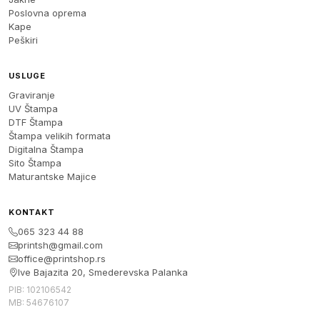
Poslovna oprema
Kape
Peškiri
USLUGE
Graviranje
UV Štampa
DTF Štampa
Štampa velikih formata
Digitalna Štampa
Sito Štampa
Maturantske Majice
KONTAKT
065 323 44 88
printsh@gmail.com
office@printshop.rs
Ive Bajazita 20, Smederevska Palanka
PIB: 102106542
MB: 54676107