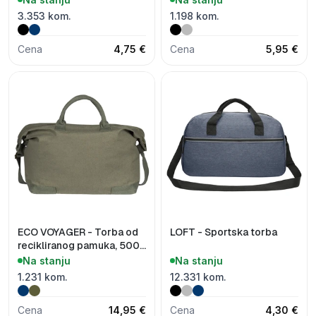
3.353 kom.
1.198 kom.
Cena
4,75 €
Cena
5,95 €
ECO VOYAGER - Torba od
LOFT - Sportska torba
recikliranog pamuka, 500
g/m2
Na stanju
Na stanju
1.231 kom.
12.331 kom.
Cena
14,95 €
Cena
4,30 €