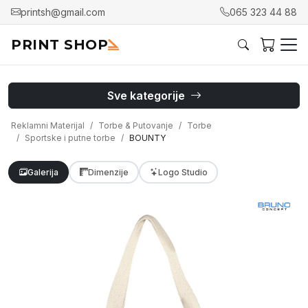
printsh@gmail.com
065 323 44 88
PRINT SHOP
Sve kategorije
Reklamni Materijal
Torbe & Putovanje
Torbe
Sportske i putne torbe
BOUNTY
Galerija
Dimenzije
Logo Studio