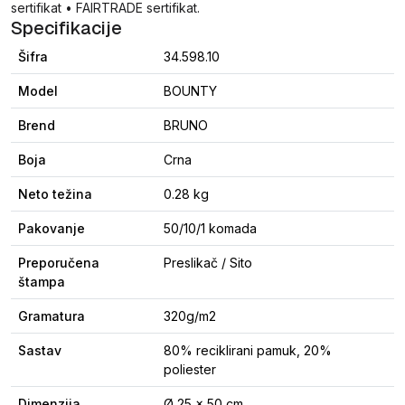
sertifikat • FAIRTRADE sertifikat.
Specifikacije
Šifra
34.598.10
Model
BOUNTY
Brend
BRUNO
Boja
Crna
Neto težina
0.28 kg
Pakovanje
50/10/1 komada
Preporučena
Preslikač / Sito
štampa
Gramatura
320g/m2
Sastav
80% reciklirani pamuk, 20%
poliester
Dimenzija
Ø 25 x 50 cm