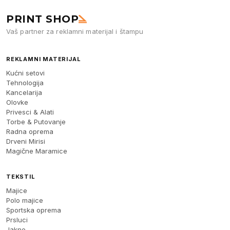
PRINT SHOP
Vaš partner za reklamni materijal i štampu
REKLAMNI MATERIJAL
Kućni setovi
Tehnologija
Kancelarija
Olovke
Privesci & Alati
Torbe & Putovanje
Radna oprema
Drveni Mirisi
Magične Maramice
TEKSTIL
Majice
Polo majice
Sportska oprema
Prsluci
Jakne