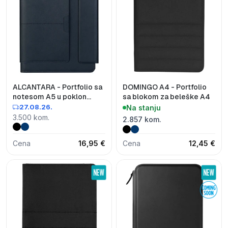
ALCANTARA - Portfolio sa
DOMINGO A4 - Portfolio
notesom A5 u poklon
sa blokom za beleške A4
kutiji
27.08.26.
Na stanju
3.500 kom.
2.857 kom.
Cena
16,95 €
Cena
12,45 €