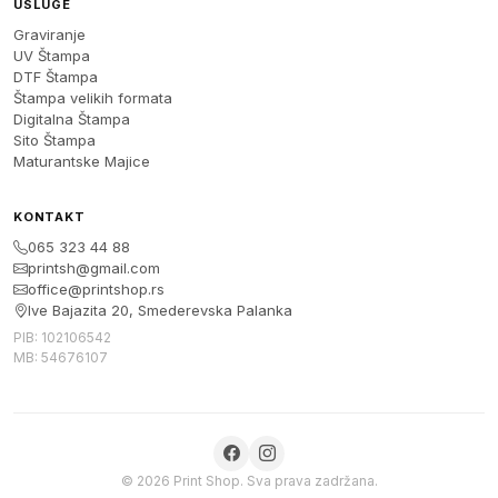
USLUGE
Graviranje
UV Štampa
DTF Štampa
Štampa velikih formata
Digitalna Štampa
Sito Štampa
Maturantske Majice
KONTAKT
065 323 44 88
printsh@gmail.com
office@printshop.rs
Ive Bajazita 20, Smederevska Palanka
PIB: 102106542
MB: 54676107
© 2026 Print Shop. Sva prava zadržana.