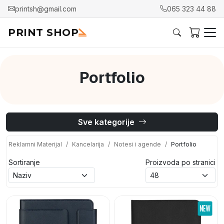
printsh@gmail.com
065 323 44 88
PRINT SHOP
Portfolio
Sve kategorije
Reklamni Materijal
Kancelarija
Notesi i agende
Portfolio
Sortiranje
Proizvoda po stranici