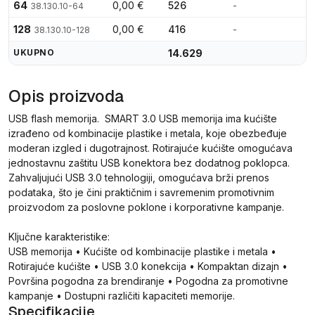
64
0,00 €
526
-
38.130.10-64
128
0,00 €
416
-
38.130.10-128
UKUPNO
14.629
Opis proizvoda
USB flash memorija. SMART 3.0 USB memorija ima kućište
izrađeno od kombinacije plastike i metala, koje obezbeđuje
moderan izgled i dugotrajnost. Rotirajuće kućište omogućava
jednostavnu zaštitu USB konektora bez dodatnog poklopca.
Zahvaljujući USB 3.0 tehnologiji, omogućava brži prenos
podataka, što je čini praktičnim i savremenim promotivnim
proizvodom za poslovne poklone i korporativne kampanje.
Ključne karakteristike:
USB memorija • Kućište od kombinacije plastike i metala •
Rotirajuće kućište • USB 3.0 konekcija • Kompaktan dizajn •
Površina pogodna za brendiranje • Pogodna za promotivne
kampanje • Dostupni različiti kapaciteti memorije.
Specifikacije