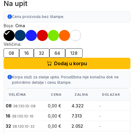
Na upit
Cena proizvoda bez štampe.
Boja:
Crna
Veličina:
08
16
32
64
128
Dodaj u korpu
Korpa služi za slanje upita. Porudžbina nije konačna dok ne
potvrdimo detalje i cenu štampe.
VELIČINA
CENA
ZALIHA
DOLAZAK
08
0,00 €
4.322
-
38.130.10-08
16
0,00 €
7.313
-
38.130.10-16
32
0,00 €
2.052
-
38.130.10-32