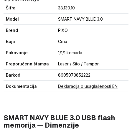
Šifra
38.130.10
Model
SMART NAVY BLUE 3.0
Brend
PIXO
Boja
Crna
Pakovanje
1/1/1 komada
Preporučena štampa
Laser / Sito / Tampon
Barkod
8605073852222
Dokumentacija
Deklaracija o usaglašenosti EN
SMART NAVY BLUE 3.0 USB flash
memorija — Dimenzije