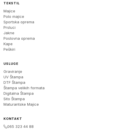
TEKSTIL
Majice
Polo majice
Sportska oprema
Prsluci
Jakne
Poslovna oprema
Kape
Peškiri
USLUGE
Graviranje
UV Štampa
DTF Štampa
Štampa velikih formata
Digitalna Štampa
Sito Štampa
Maturantske Majice
KONTAKT
065 323 44 88