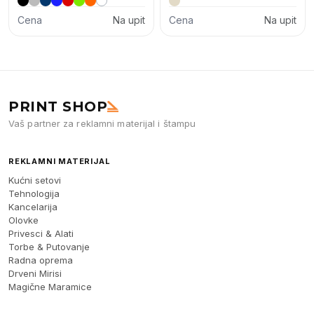
Cena
Na upit
Cena
Na upit
PRINT SHOP
Vaš partner za reklamni materijal i štampu
REKLAMNI MATERIJAL
Kućni setovi
Tehnologija
Kancelarija
Olovke
Privesci & Alati
Torbe & Putovanje
Radna oprema
Drveni Mirisi
Magične Maramice