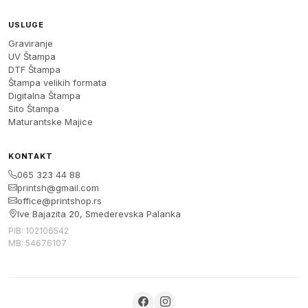
USLUGE
Graviranje
UV Štampa
DTF Štampa
Štampa velikih formata
Digitalna Štampa
Sito Štampa
Maturantske Majice
KONTAKT
065 323 44 88
printsh@gmail.com
office@printshop.rs
Ive Bajazita 20, Smederevska Palanka
PIB: 102106542
MB: 54676107