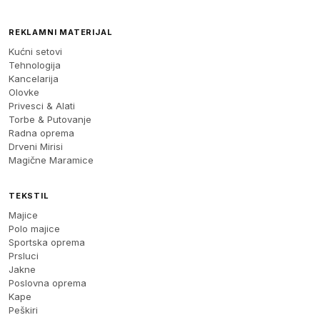
REKLAMNI MATERIJAL
Kućni setovi
Tehnologija
Kancelarija
Olovke
Privesci & Alati
Torbe & Putovanje
Radna oprema
Drveni Mirisi
Magične Maramice
TEKSTIL
Majice
Polo majice
Sportska oprema
Prsluci
Jakne
Poslovna oprema
Kape
Peškiri