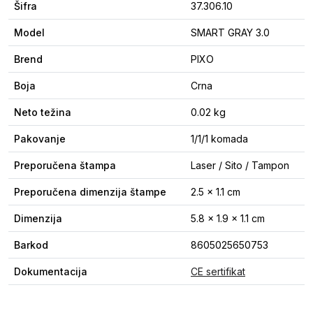
Šifra
37.306.10
Model
SMART GRAY 3.0
Brend
PIXO
Boja
Crna
Neto težina
0.02 kg
Pakovanje
1/1/1 komada
Preporučena štampa
Laser / Sito / Tampon
Preporučena dimenzija štampe
2.5 x 1.1 cm
Dimenzija
5.8 x 1.9 x 1.1 cm
Barkod
8605025650753
Dokumentacija
CE sertifikat