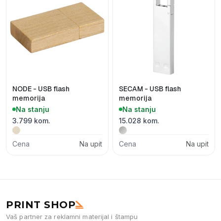
NODE - USB flash
SECAM - USB flash
memorija
memorija
Na stanju
Na stanju
3.799 kom.
15.028 kom.
Cena
Na upit
Cena
Na upit
PRINT SHOP
Vaš partner za reklamni materijal i štampu