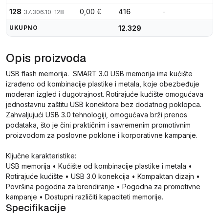
128
0,00 €
416
-
37.306.10-128
UKUPNO
12.329
Opis proizvoda
USB flash memorija. SMART 3.0 USB memorija ima kućište
izrađeno od kombinacije plastike i metala, koje obezbeđuje
moderan izgled i dugotrajnost. Rotirajuće kućište omogućava
jednostavnu zaštitu USB konektora bez dodatnog poklopca.
Zahvaljujući USB 3.0 tehnologiji, omogućava brži prenos
podataka, što je čini praktičnim i savremenim promotivnim
proizvodom za poslovne poklone i korporativne kampanje.
Ključne karakteristike:
USB memorija • Kućište od kombinacije plastike i metala •
Rotirajuće kućište • USB 3.0 konekcija • Kompaktan dizajn •
Površina pogodna za brendiranje • Pogodna za promotivne
kampanje • Dostupni različiti kapaciteti memorije.
Specifikacije