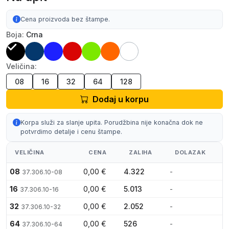
Cena proizvoda bez štampe.
Boja:
Crna
Veličina:
08
16
32
64
128
Dodaj u korpu
Korpa služi za slanje upita. Porudžbina nije konačna dok ne
potvrdimo detalje i cenu štampe.
VELIČINA
CENA
ZALIHA
DOLAZAK
08
0,00 €
4.322
-
37.306.10-08
16
0,00 €
5.013
-
37.306.10-16
32
0,00 €
2.052
-
37.306.10-32
64
0,00 €
526
-
37.306.10-64