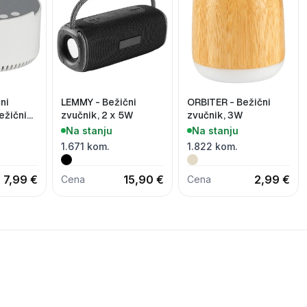
ni
LEMMY - Bežični
ORBITER - Bežični
ežični
zvučnik, 2 x 5W
zvučnik, 3W
a 6
Na stanju
Na stanju
pavanje
1.671 kom.
1.822 kom.
7,99 €
15,90 €
2,99 €
Cena
Cena