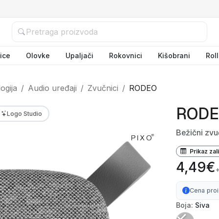
ice
Olovke
Upaljači
Rokovnici
Kišobrani
Rol
ogija
Audio uređaji
Zvučnici
RODEO
ROD
Logo Studio
Bežični zvu
Prikaz zal
4,49€
Cena pro
Boja:
Siva