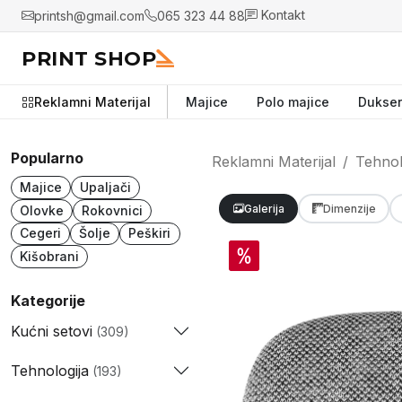
printsh@gmail.com
065 323 44 88
Kontakt
PRINT SHOP
Reklamni Materijal
Majice
Polo majice
Dukser
Popularno
Reklamni Materijal
Tehnol
Majice
Upaljači
Galerija
Dimenzije
Olovke
Rokovnici
Cegeri
Šolje
Peškiri
Kišobrani
Kategorije
Kućni setovi
(309)
Tehnologija
(193)