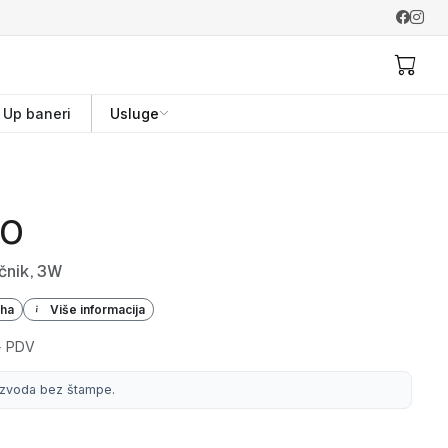
l Up baneri
Usluge
EO
čnik, 3W
iha
Više informacija
+ PDV
izvoda bez štampe.