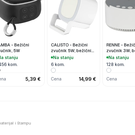
MBA - Bežični
CALISTO - Bežični
RENNE - Bežič
učnik, 5W
zvučnik 5W, bežični
zvučnik 3W, b
punjač 15W, držač za
punjač 15W, s
a stanju
Na stanju
Na stanju
telefon i lampa
melodija za s
456 kom.
6 kom.
128 kom.
5,39 €
14,99 €
ena
Cena
Cena
aterijal i štampu