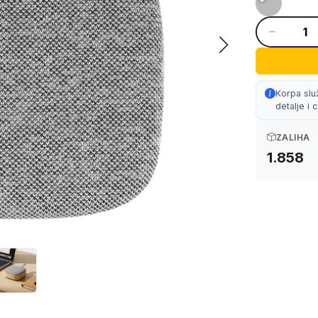
Korpa slu
detalje i
ZALIHA
1.858