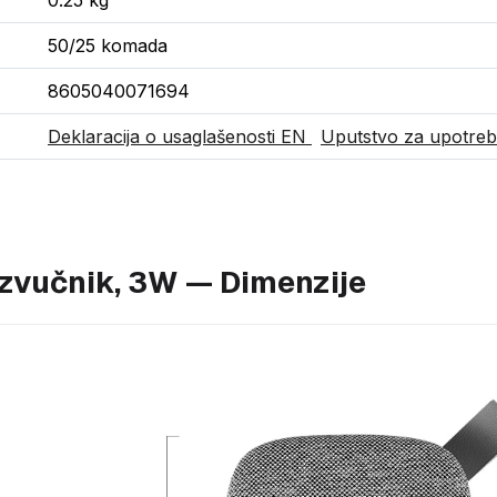
0.25 kg
50/25 komada
8605040071694
Deklaracija o usaglašenosti EN
Uputstvo za upotre
zvučnik, 3W — Dimenzije