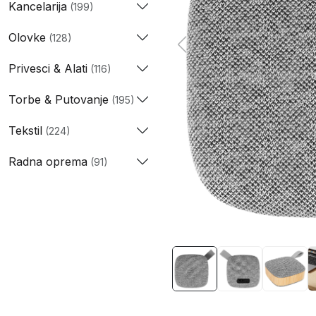
Kancelarija
(199)
Olovke
(128)
Privesci & Alati
(116)
Torbe & Putovanje
(195)
Tekstil
(224)
Radna oprema
(91)