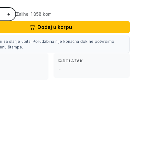
Zalihe: 1.858 kom.
Dodaj u korpu
ži za slanje upita. Porudžbina nije konačna dok ne potvrdimo
 cenu štampe.
DOLAZAK
-