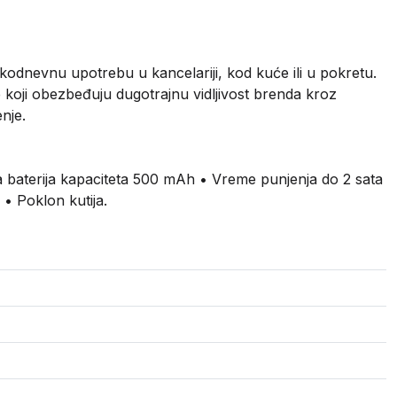
odnevnu upotrebu u kancelariji, kod kuće ili u pokretu.
oji obezbeđuju dugotrajnu vidljivost brenda kroz
nje.
 baterija kapaciteta 500 mAh • Vreme punjenja do 2 sata
• Poklon kutija.