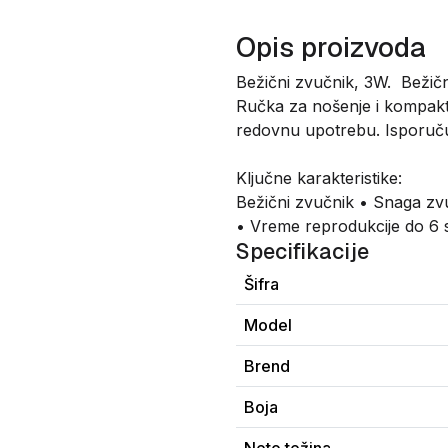
Opis proizvoda
Bežični zvučnik, 3W. Bežičn
Ručka za nošenje i kompakt
redovnu upotrebu. Isporučuj
Ključne karakteristike:
Bežični zvučnik • Snaga zv
• Vreme reprodukcije do 6 s
Specifikacije
Šifra
Model
Brend
Boja