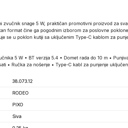
i zvučnik snage 5 W, praktičan promotivni proizvod za svak
an format čine ga pogodnim izborom za poslovne poklone k
e se u poklon kutiji sa uključenim Type-C kablom za punje
učnika 5 W • BT verzija 5.4 • Domet rada do 10 m • Punjiva
ati • Ručka za nošenje • Type-C kabl za punjenje uključen 
38.073.12
RODEO
PIXO
Siva