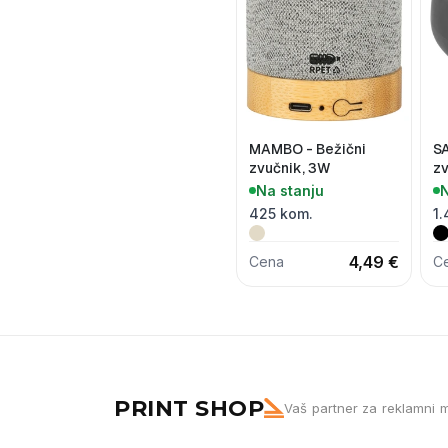
MAMBO - Bežični
SA
zvučnik, 3W
zv
Na stanju
N
425 kom.
1.
4,49 €
Cena
C
PRINT SHOP
Vaš partner za reklamni m