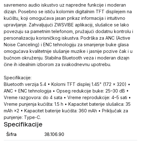
savremeno audio iskustvo uz napredne funkcije i moderan
dizajn. Posebno se ističu kolornim digitalnim TFT displejem na
kućištu, koji omogućava jasan prikaz informacija i intuitivno
upravljanje. Zahvaljujući ZWSVIBE aplikaciji, slušalice se lako
povezuju sa pametnim telefonom, pružajući dodatnu kontrolu i
personalizaciju korisničkog iskustva. Podrška za ANC (Active
Noise Canceling) i ENC tehnologiju za smanjenje buke glasa
omogućava kvalitetnije slušanje muzike i jasnije pozive čak i u
bučnom okruženju. Stabilna Bluetooth veza i moderan dizajn
čine ih idealnim izborom za svakodnevnu upotrebu.
Specifikacije:
Bluetooth verzija 5.4 • Kolorni TFT displej 1.45" (172 × 320) •
ANC + ENC tehnologija • Opseg redukcije buke: 25–30 dB •
Vreme razgovora: do 4 sata • Vreme reprodukcije: 4–5 sati •
Vreme punjenja kućišta: 1.5 h • Kapacitet baterije slušalica: 35
mAh ×2 • Kapacitet baterije kućišta: 360 mAh • Priključak za
punjenje: Type-C.
Specifikacije
Šifra
38.106.90