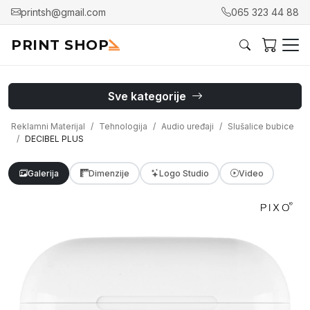
printsh@gmail.com
065 323 44 88
PRINT SHOP
Sve kategorije
Reklamni Materijal
Tehnologija
Audio uređaji
Slušalice bubice
DECIBEL PLUS
Galerija
Dimenzije
Logo Studio
Video