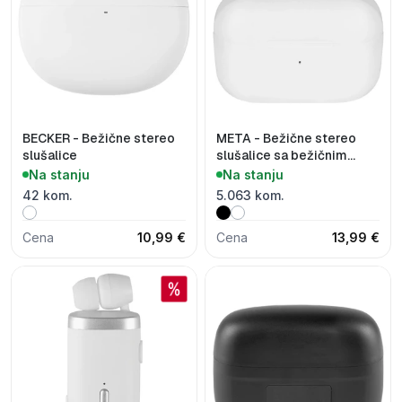
BECKER - Bežične stereo
META - Bežične stereo
slušalice
slušalice sa bežičnim
punjenjem
Na stanju
Na stanju
42 kom.
5.063 kom.
Cena
10,99 €
Cena
13,99 €