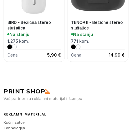
BIRD - Bežična stereo
TENOR II - Bežične stereo
slušalica
slušalice
Na stanju
Na stanju
1.275 kom.
771 kom.
Cena
5,90 €
Cena
14,99 €
PRINT SHOP
Vaš partner za reklamni materijal i štampu
REKLAMNI MATERIJAL
Kućni setovi
Tehnologija