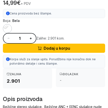
14,99€
+ PDV
Cena proizvoda bez štampe.
Boja:
Bela
Zalihe: 2.901 kom.
Dodaj u korpu
Korpa služi za slanje upita. Porudžbina nije konačna dok ne
potvrdimo detalje i cenu štampe.
ZALIHA
DOLAZAK
-
2.901
Opis proizvoda
Bežične stereo slušalice. Bežične ANC + EENC slušalice nude