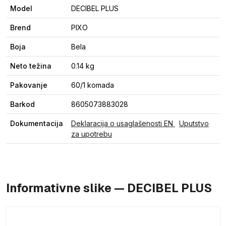
Model
DECIBEL PLUS
Brend
PIXO
Boja
Bela
Neto težina
0.14 kg
Pakovanje
60/1 komada
Barkod
8605073883028
Dokumentacija
Deklaracija o usaglašenosti EN
Uputstvo
za upotrebu
Informativne slike — DECIBEL PLUS