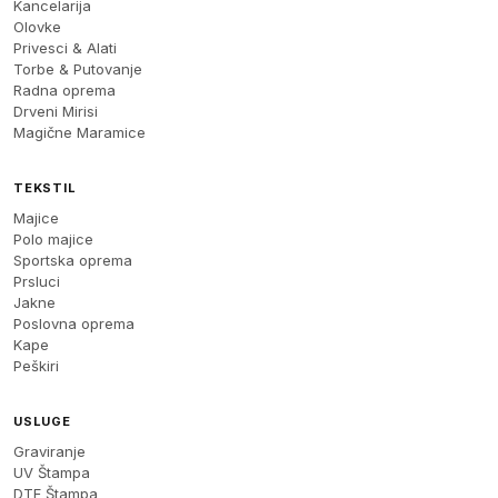
Kancelarija
Olovke
Privesci & Alati
Torbe & Putovanje
Radna oprema
Drveni Mirisi
Magične Maramice
TEKSTIL
Majice
Polo majice
Sportska oprema
Prsluci
Jakne
Poslovna oprema
Kape
Peškiri
USLUGE
Graviranje
UV Štampa
DTF Štampa