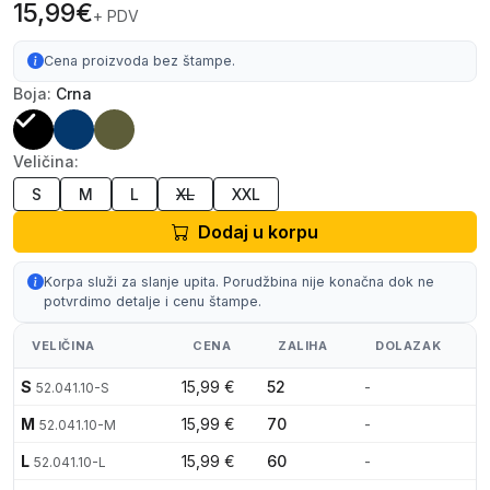
15,99€
+ PDV
Cena proizvoda bez štampe.
Boja:
Crna
Veličina:
S
M
L
XL
XXL
Dodaj u korpu
Korpa služi za slanje upita. Porudžbina nije konačna dok ne
potvrdimo detalje i cenu štampe.
VELIČINA
CENA
ZALIHA
DOLAZAK
S
15,99 €
52
-
52.041.10-S
M
15,99 €
70
-
52.041.10-M
L
15,99 €
60
-
52.041.10-L