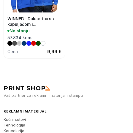
WINNER - Dukserica sa
kapuljačom i
rajsferšlusom, 280 g/m2
Na stanju
57.834 kom.
Cena
9,99 €
PRINT SHOP
Vaš partner za reklamni materijal i štampu
REKLAMNI MATERIJAL
Kućni setovi
Tehnologija
Kancelarija