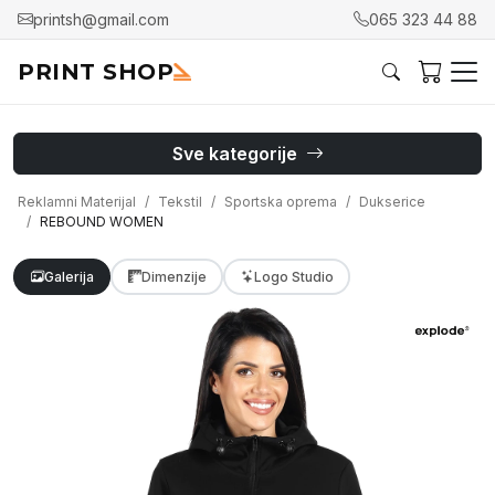
printsh@gmail.com
065 323 44 88
PRINT SHOP
Sve kategorije
Reklamni Materijal
Tekstil
Sportska oprema
Dukserice
REBOUND WOMEN
Galerija
Dimenzije
Logo Studio