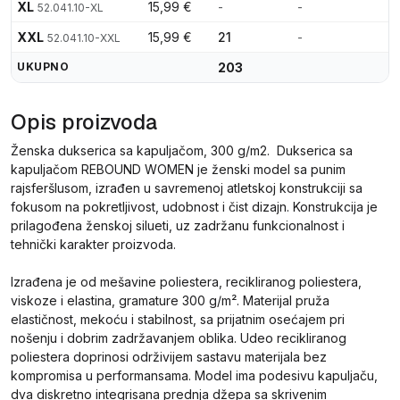
XL
15,99 €
-
-
52.041.10-XL
XXL
15,99 €
21
-
52.041.10-XXL
UKUPNO
203
Opis proizvoda
Ženska dukserica sa kapuljačom, 300 g/m2. Dukserica sa
kapuljačom REBOUND WOMEN je ženski model sa punim
rajsferšlusom, izrađen u savremenoj atletskoj konstrukciji sa
fokusom na pokretljivost, udobnost i čist dizajn. Konstrukcija je
prilagođena ženskoj silueti, uz zadržanu funkcionalnost i
tehnički karakter proizvoda.
Izrađena je od mešavine poliestera, recikliranog poliestera,
viskoze i elastina, gramature 300 g/m². Materijal pruža
elastičnost, mekoću i stabilnost, sa prijatnim osećajem pri
nošenju i dobrim zadržavanjem oblika. Udeo recikliranog
poliestera doprinosi održivijem sastavu materijala bez
kompromisa u performansama. Model ima podesivu kapuljaču,
dva diskretno integrisana prednja džepa sa skrivenim