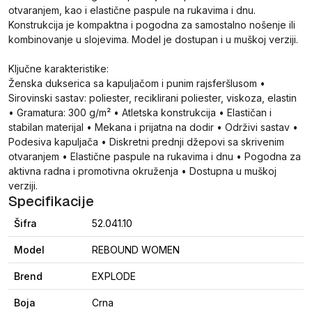
otvaranjem, kao i elastične paspule na rukavima i dnu.
Konstrukcija je kompaktna i pogodna za samostalno nošenje ili
kombinovanje u slojevima. Model je dostupan i u muškoj verziji.
Ključne karakteristike:
Ženska dukserica sa kapuljačom i punim rajsferšlusom •
Sirovinski sastav: poliester, reciklirani poliester, viskoza, elastin
• Gramatura: 300 g/m² • Atletska konstrukcija • Elastičan i
stabilan materijal • Mekana i prijatna na dodir • Održivi sastav •
Podesiva kapuljača • Diskretni prednji džepovi sa skrivenim
otvaranjem • Elastične paspule na rukavima i dnu • Pogodna za
aktivna radna i promotivna okruženja • Dostupna u muškoj
verziji.
Specifikacije
Šifra
52.041.10
Model
REBOUND WOMEN
Brend
EXPLODE
Boja
Crna