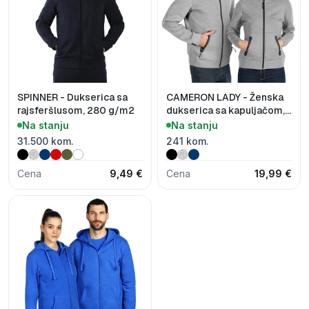
SPINNER - Dukserica sa
CAMERON LADY - Ženska
rajsferšlusom, 280 g/m2
dukserica sa kapuljačom,
380 g/m2
Na stanju
Na stanju
31.500 kom.
241 kom.
Cena
9,49 €
Cena
19,99 €