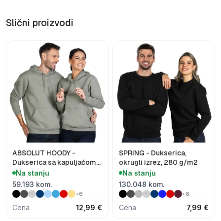
Slični proizvodi
ABSOLUT HOODY -
SPRING - Dukserica,
Dukserica sa kapuljačom
okrugli izrez, 280 g/m2
od organskog pamuka,
Na stanju
Na stanju
280 g/m2
59.193 kom.
130.048 kom.
+6
+6
Cena
12,99 €
Cena
7,99 €