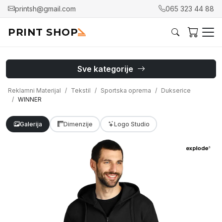
printsh@gmail.com
065 323 44 88
PRINT SHOP
Sve kategorije
Reklamni Materijal
Tekstil
Sportska oprema
Dukserice
WINNER
Galerija
Dimenzije
Logo Studio