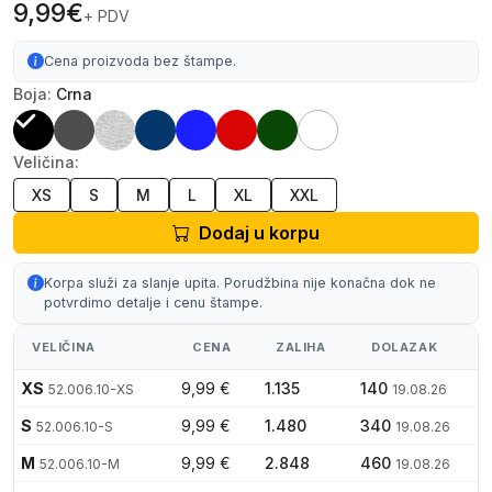
9,99€
+ PDV
Cena proizvoda bez štampe.
Boja:
Crna
Veličina:
XS
S
M
L
XL
XXL
Dodaj u korpu
Korpa služi za slanje upita. Porudžbina nije konačna dok ne
potvrdimo detalje i cenu štampe.
VELIČINA
CENA
ZALIHA
DOLAZAK
XS
9,99 €
1.135
140
52.006.10-XS
19.08.26
S
9,99 €
1.480
340
52.006.10-S
19.08.26
M
9,99 €
2.848
460
52.006.10-M
19.08.26