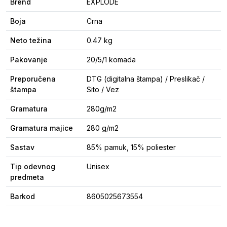
Brend
EXPLODE
Boja
Crna
Neto težina
0.47 kg
Pakovanje
20/5/1 komada
Preporučena
DTG (digitalna štampa) / Preslikač /
štampa
Sito / Vez
Gramatura
280g/m2
Gramatura majice
280 g/m2
Sastav
85% pamuk, 15% poliester
Tip odevnog
Unisex
predmeta
Barkod
8605025673554