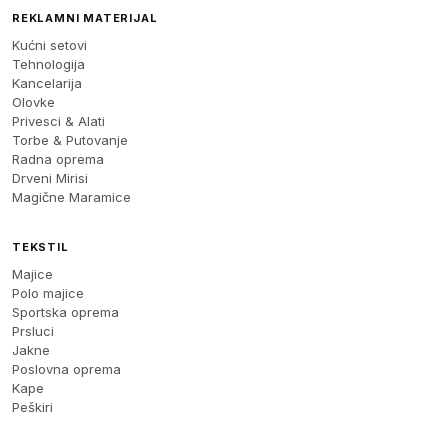
REKLAMNI MATERIJAL
Kućni setovi
Tehnologija
Kancelarija
Olovke
Privesci & Alati
Torbe & Putovanje
Radna oprema
Drveni Mirisi
Magične Maramice
TEKSTIL
Majice
Polo majice
Sportska oprema
Prsluci
Jakne
Poslovna oprema
Kape
Peškiri