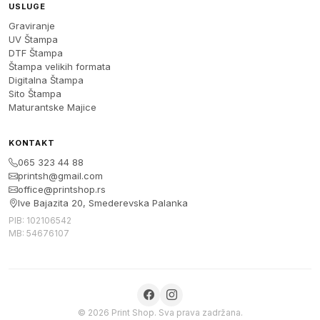
USLUGE
Graviranje
UV Štampa
DTF Štampa
Štampa velikih formata
Digitalna Štampa
Sito Štampa
Maturantske Majice
KONTAKT
065 323 44 88
printsh@gmail.com
office@printshop.rs
Ive Bajazita 20, Smederevska Palanka
PIB: 102106542
MB: 54676107
© 2026 Print Shop. Sva prava zadržana.