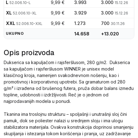
L
9,99 €
3.993
3.000
52.006.10-L
15.12.26
XL
9,99 €
3.929
3.000
52.006.10-XL
15.12.26
XXL
9,99 €
1.273
700
52.006.10-XXL
30.11.26
UKUPNO
14.658
+13.020
Opis proizvoda
Dukserica sa kapuljačom i rajsferšlusom, 280 g/m2. Dukserica
sa kapuljačom i rajsferšlusom WINNER je unisex model
klasičnog kroja, namenjen svakodnevnom nošenju, kao i
promotivnoj i korporativnoj upotrebi. Sa gramaturom od 280
g/m² i izrađena od brušenog futera, pruža dobar balans između
topline, udobnosti i izdržljivosti. Reč je o jednom od
najprodavanijih modela u ponudi.
Tkanina ima troslojnu strukturu – spoljašnji i unutrašnji sloj čini
pamuk, dok se poliester nalazi u srednjem sloju i ima ulogu
stabilizatora materijala. Ovakva konstrukcija doprinosi smanjenju
skupljanja i istezanja tokom korišćenja i pranja, uz zadržavanje