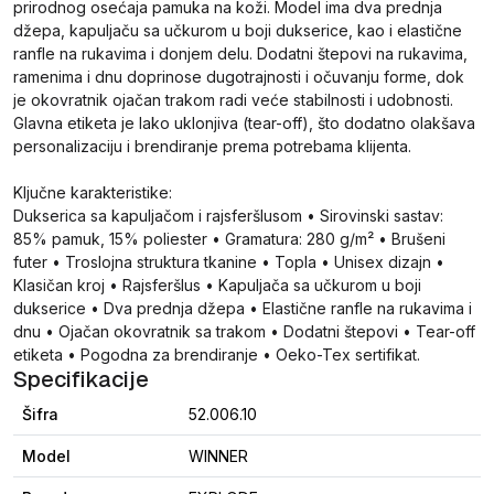
prirodnog osećaja pamuka na koži. Model ima dva prednja
džepa, kapuljaču sa učkurom u boji dukserice, kao i elastične
ranfle na rukavima i donjem delu. Dodatni štepovi na rukavima,
ramenima i dnu doprinose dugotrajnosti i očuvanju forme, dok
je okovratnik ojačan trakom radi veće stabilnosti i udobnosti.
Glavna etiketa je lako uklonjiva (tear-off), što dodatno olakšava
personalizaciju i brendiranje prema potrebama klijenta.
Ključne karakteristike:
Dukserica sa kapuljačom i rajsferšlusom • Sirovinski sastav:
85% pamuk, 15% poliester • Gramatura: 280 g/m² • Brušeni
futer • Troslojna struktura tkanine • Topla • Unisex dizajn •
Klasičan kroj • Rajsferšlus • Kapuljača sa učkurom u boji
dukserice • Dva prednja džepa • Elastične ranfle na rukavima i
dnu • Ojačan okovratnik sa trakom • Dodatni štepovi • Tear-off
etiketa • Pogodna za brendiranje • Oeko-Tex sertifikat.
Specifikacije
Šifra
52.006.10
Model
WINNER