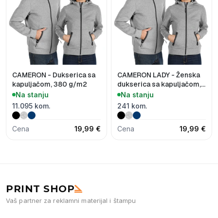
CAMERON - Dukserica sa
CAMERON LADY - Ženska
kapuljačom, 380 g/m2
dukserica sa kapuljačom,
380 g/m2
Na stanju
Na stanju
11.095 kom.
241 kom.
Cena
19,99 €
Cena
19,99 €
PRINT SHOP
Vaš partner za reklamni materijal i štampu