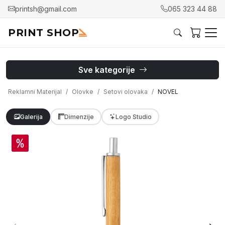
printsh@gmail.com
065 323 44 88
PRINT SHOP
Sve kategorije
Reklamni Materijal
Olovke
Setovi olovaka
NOVEL
Galerija
Dimenzije
Logo Studio