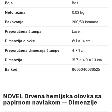
Boja
Bež
Neto težina
0.02 kg
Pakovanje
200/50 komada
Preporučena štampa
Laser
Dimenzija olovke
Ø 1 x 14 cm
Preporučena dimenzija štampe
4 x 1 cm
Dimenzija
15.7 x 4.9 x 1.3 cm
Barkod
8605040036525
NOVEL Drvena hemijska olovka sa
papirnom navlakom — Dimenzije