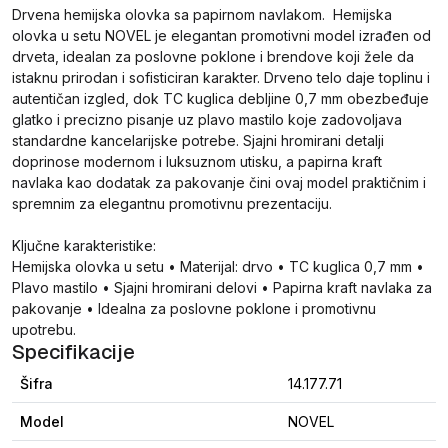
Drvena hemijska olovka sa papirnom navlakom. Hemijska
olovka u setu NOVEL je elegantan promotivni model izrađen od
drveta, idealan za poslovne poklone i brendove koji žele da
istaknu prirodan i sofisticiran karakter. Drveno telo daje toplinu i
autentičan izgled, dok TC kuglica debljine 0,7 mm obezbeđuje
glatko i precizno pisanje uz plavo mastilo koje zadovoljava
standardne kancelarijske potrebe. Sjajni hromirani detalji
doprinose modernom i luksuznom utisku, a papirna kraft
navlaka kao dodatak za pakovanje čini ovaj model praktičnim i
spremnim za elegantnu promotivnu prezentaciju.
Ključne karakteristike:
Hemijska olovka u setu • Materijal: drvo • TC kuglica 0,7 mm •
Plavo mastilo • Sjajni hromirani delovi • Papirna kraft navlaka za
pakovanje • Idealna za poslovne poklone i promotivnu
upotrebu.
Specifikacije
Šifra
14.177.71
Model
NOVEL