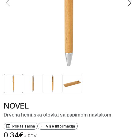
NOVEL
Drvena hemijska olovka sa papirnom navlakom
Prikaz zaliha
Više informacija
0,34€
+ PDV