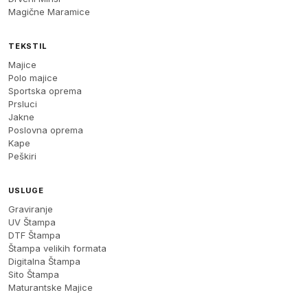
Magične Maramice
TEKSTIL
Majice
Polo majice
Sportska oprema
Prsluci
Jakne
Poslovna oprema
Kape
Peškiri
USLUGE
Graviranje
UV Štampa
DTF Štampa
Štampa velikih formata
Digitalna Štampa
Sito Štampa
Maturantske Majice