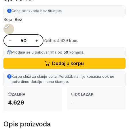
Cena proizvoda bez štampe.
Boja:
Bež
Zalihe: 4.629 kom.
Prodaje se u pakovanjima od
50
komada.
Dodaj u korpu
Korpa služi za slanje upita. Porudžbina nije konačna dok ne
potvrdimo detalje i cenu štampe.
ZALIHA
DOLAZAK
-
4.629
Opis proizvoda