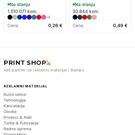
Na stanju
Na stanju
1.010.071 kom.
30.844 kom.
+8
Cena
0,26 €
Cena
0,49 €
PRINT SHOP
Vaš partner za reklamni materijal i štampu
REKLAMNI MATERIJAL
Kućni setovi
Tehnologija
Kancelarija
Olovke
Privesci & Alati
Torbe & Putovanje
Radna oprema
Drveni Mirisi