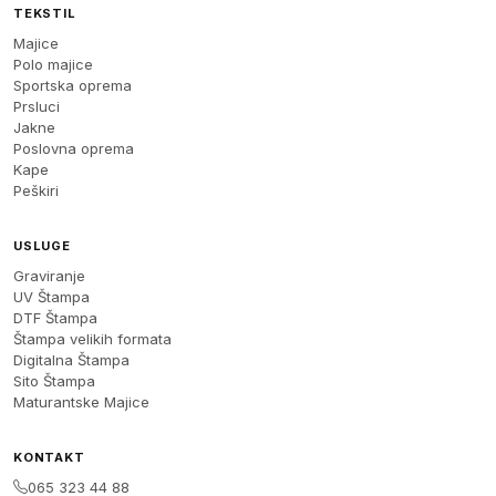
TEKSTIL
Majice
Polo majice
Sportska oprema
Prsluci
Jakne
Poslovna oprema
Kape
Peškiri
USLUGE
Graviranje
UV Štampa
DTF Štampa
Štampa velikih formata
Digitalna Štampa
Sito Štampa
Maturantske Majice
KONTAKT
065 323 44 88