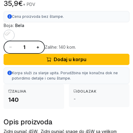
35,9€
+ PDV
Cena proizvoda bez štampe.
Boja:
Bela
Zalihe: 140 kom.
Dodaj u korpu
Korpa služi za slanje upita. Porudžbina nije konačna dok ne
potvrdimo detalje i cenu štampe.
ZALIHA
DOLAZAK
-
140
Opis proizvoda
Zidni punjač 45W. Zidni punjač snage do 45W sa velikom