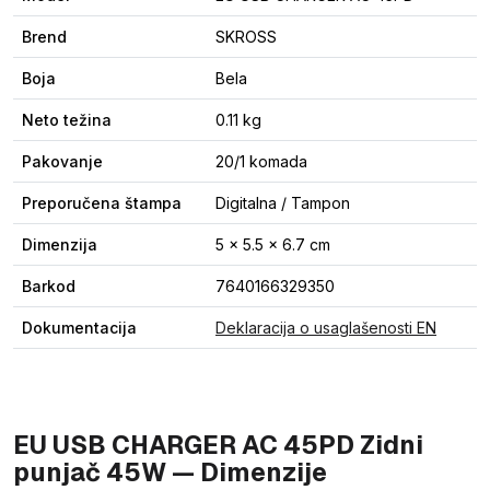
Brend
SKROSS
Boja
Bela
Neto težina
0.11 kg
Pakovanje
20/1 komada
Preporučena štampa
Digitalna / Tampon
Dimenzija
5 x 5.5 x 6.7 cm
Barkod
7640166329350
Dokumentacija
Deklaracija o usaglašenosti EN
EU USB CHARGER AC 45PD Zidni
punjač 45W — Dimenzije