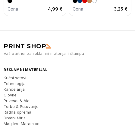
Cena
4,99 €
Cena
3,25 €
PRINT SHOP
Vaš partner za reklamni materijal i štampu
REKLAMNI MATERIJAL
Kućni setovi
Tehnologija
Kancelarija
Olovke
Privesci & Alati
Torbe & Putovanje
Radna oprema
Drveni Mirisi
Magične Maramice