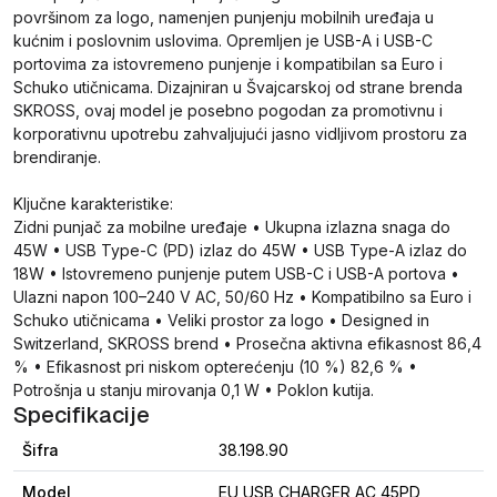
površinom za logo, namenjen punjenju mobilnih uređaja u
kućnim i poslovnim uslovima. Opremljen je USB-A i USB-C
portovima za istovremeno punjenje i kompatibilan sa Euro i
Schuko utičnicama. Dizajniran u Švajcarskoj od strane brenda
SKROSS, ovaj model je posebno pogodan za promotivnu i
korporativnu upotrebu zahvaljujući jasno vidljivom prostoru za
brendiranje.
Ključne karakteristike:
Zidni punjač za mobilne uređaje • Ukupna izlazna snaga do
45W • USB Type-C (PD) izlaz do 45W • USB Type-A izlaz do
18W • Istovremeno punjenje putem USB-C i USB-A portova •
Ulazni napon 100–240 V AC, 50/60 Hz • Kompatibilno sa Euro i
Schuko utičnicama • Veliki prostor za logo • Designed in
Switzerland, SKROSS brend • Prosečna aktivna efikasnost 86,4
% • Efikasnost pri niskom opterećenju (10 %) 82,6 % •
Potrošnja u stanju mirovanja 0,1 W • Poklon kutija.
Specifikacije
Šifra
38.198.90
Model
EU USB CHARGER AC 45PD