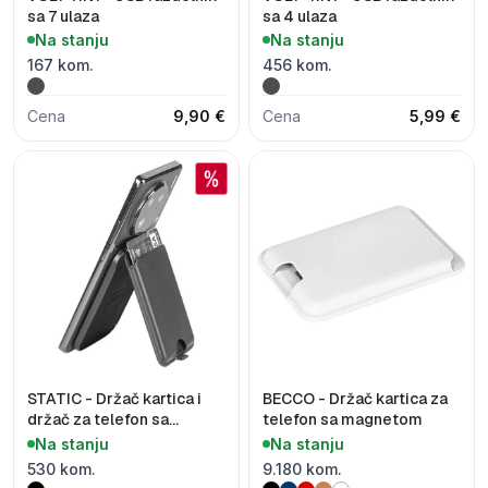
sa 7 ulaza
sa 4 ulaza
Na stanju
Na stanju
167 kom.
456 kom.
Cena
9,90 €
Cena
5,99 €
STATIC - Držač kartica i
BECCO - Držač kartica za
držač za telefon sa
telefon sa magnetom
magnetom
Na stanju
Na stanju
530 kom.
9.180 kom.