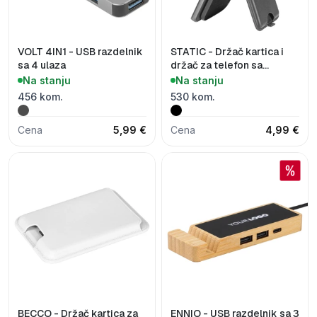
VOLT 4IN1 - USB razdelnik
STATIC - Držač kartica i
sa 4 ulaza
držač za telefon sa
magnetom
Na stanju
Na stanju
456 kom.
530 kom.
Cena
5,99 €
Cena
4,99 €
BECCO - Držač kartica za
ENNIO - USB razdelnik sa 3