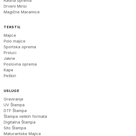
Radna oprema
Drveni Mirisi
Magične Maramice
TEKSTIL
Majice
Polo majice
Sportska oprema
Prsluci
Jakne
Poslovna oprema
Kape
Peškiri
USLUGE
Graviranje
UV Štampa
DTF Štampa
Štampa velikih formata
Digitalna Štampa
Sito Štampa
Maturantske Majice