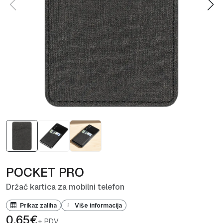
POCKET PRO
Držač kartica za mobilni telefon
Prikaz zaliha
Više informacija
0,65€
+ PDV