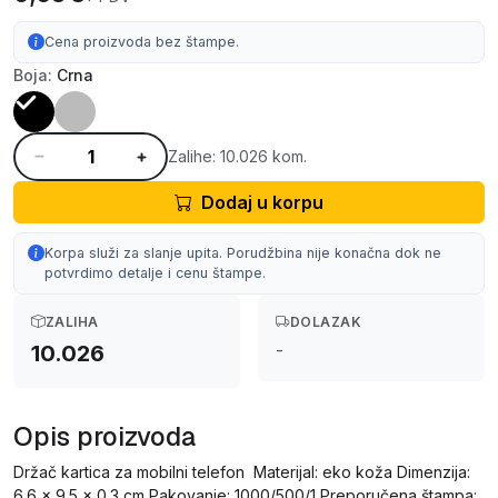
Cena proizvoda bez štampe.
Boja:
Crna
Zalihe: 10.026 kom.
Dodaj u korpu
Korpa služi za slanje upita. Porudžbina nije konačna dok ne
potvrdimo detalje i cenu štampe.
ZALIHA
DOLAZAK
-
10.026
Opis proizvoda
Držač kartica za mobilni telefon Materijal: eko koža Dimenzija:
6.6 x 9.5 x 0.3 cm Pakovanje: 1000/500/1 Preporučena štampa: