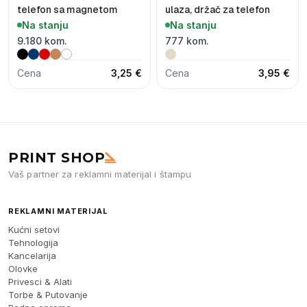
telefon sa magnetom
ulaza, držač za telefon
Na stanju
Na stanju
9.180 kom.
777 kom.
Cena
3,25 €
Cena
3,95 €
PRINT SHOP
Vaš partner za reklamni materijal i štampu
REKLAMNI MATERIJAL
Kućni setovi
Tehnologija
Kancelarija
Olovke
Privesci & Alati
Torbe & Putovanje