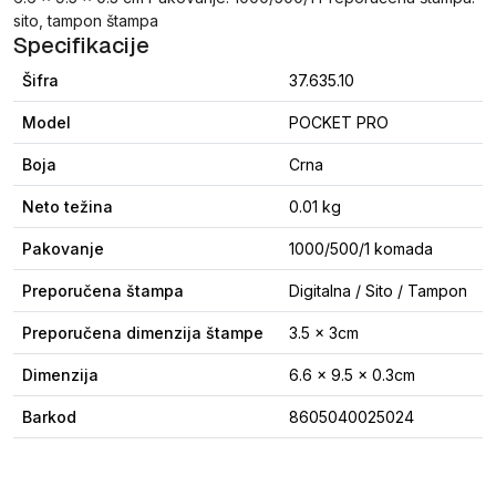
sito, tampon štampa
Specifikacije
Šifra
37.635.10
Model
POCKET PRO
Boja
Crna
Neto težina
0.01 kg
Pakovanje
1000/500/1 komada
Preporučena štampa
Digitalna / Sito / Tampon
Preporučena dimenzija štampe
3.5 x 3cm
Dimenzija
6.6 x 9.5 x 0.3cm
Barkod
8605040025024