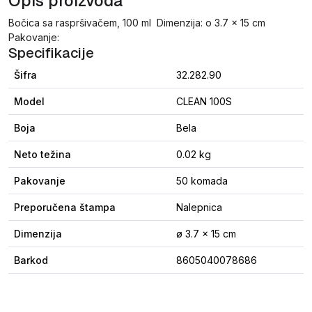
Opis proizvoda
Bočica sa raspršivačem, 100 ml Dimenzija: o 3.7 x 15 cm
Pakovanje:
Specifikacije
Šifra
32.282.90
Model
CLEAN 100S
Boja
Bela
Neto težina
0.02 kg
Pakovanje
50 komada
Preporučena štampa
Nalepnica
Dimenzija
ø 3.7 x 15 cm
Barkod
8605040078686