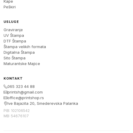
Kape
Peškiri
USLUGE
Graviranje
UV Štampa
DTF Štampa
Štampa velikih formata
Digitalna Štampa
Sito Štampa
Maturantske Majice
KONTAKT
065 323 44 88
printsh@gmail.com
office@printshop.rs
Ive Bajazita 20, Smederevska Palanka
PIB: 102106542
MB: 54676107