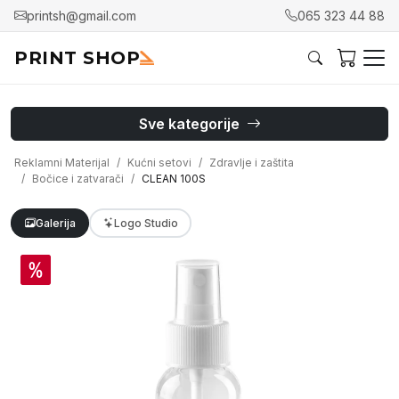
printsh@gmail.com
065 323 44 88
PRINT SHOP
Sve kategorije
Reklamni Materijal
Kućni setovi
Zdravlje i zaštita
Bočice i zatvarači
CLEAN 100S
Galerija
Logo Studio