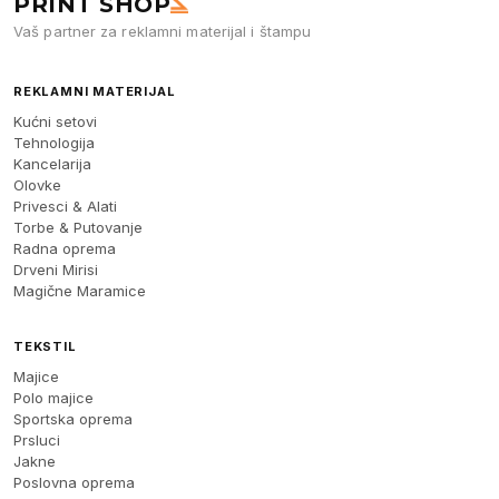
PRINT SHOP
Vaš partner za reklamni materijal i štampu
REKLAMNI MATERIJAL
Kućni setovi
Tehnologija
Kancelarija
Olovke
Privesci & Alati
Torbe & Putovanje
Radna oprema
Drveni Mirisi
Magične Maramice
TEKSTIL
Majice
Polo majice
Sportska oprema
Prsluci
Jakne
Poslovna oprema