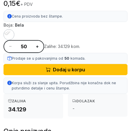
0,15€
+ PDV
Cena proizvoda bez štampe.
Boja:
Bela
Zalihe: 34.129 kom.
Prodaje se u pakovanjima od
50
komada.
Dodaj u korpu
Korpa služi za slanje upita. Porudžbina nije konačna dok ne
potvrdimo detalje i cenu štampe.
ZALIHA
DOLAZAK
-
34.129