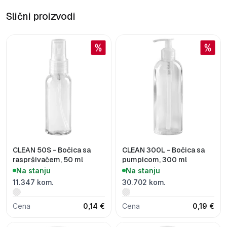
Slični proizvodi
CLEAN 50S - Bočica sa
CLEAN 300L - Bočica sa
raspršivačem, 50 ml
pumpicom, 300 ml
Na stanju
Na stanju
11.347 kom.
30.702 kom.
Cena
0,14 €
Cena
0,19 €