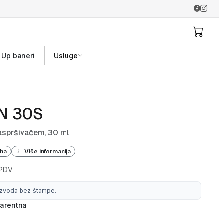
l Up baneri
Usluge
S
N 30S
aspršivačem, 30 ml
iha
Više informacija
 PDV
izvoda bez štampe.
arentna