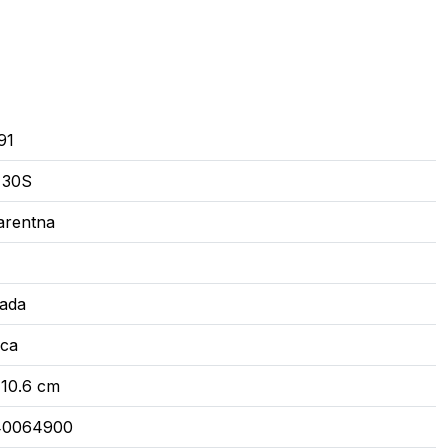
91
 30S
arentna
ada
ica
 10.6 cm
40064900