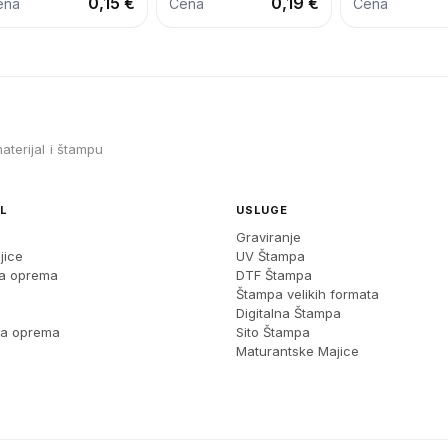
0,15 €
0,19 €
ena
Cena
Cena
aterijal i štampu
L
USLUGE
Graviranje
jice
UV Štampa
ka oprema
DTF Štampa
Štampa velikih formata
Digitalna Štampa
na oprema
Sito Štampa
Maturantske Majice