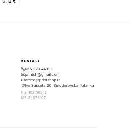
0,12 €
KONTAKT
065 323 44 88
printsh@gmail.com
office@printshop.rs
Ive Bajazita 20, Smederevska Palanka
PIB: 102106542
MB: 54676107