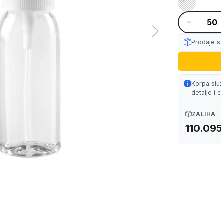
Prodaje s
Korpa slu
detalje i
ZALIHA
110.09