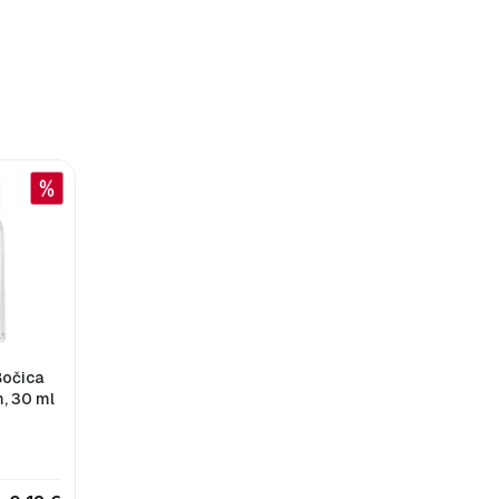
Bočica
, 30 ml