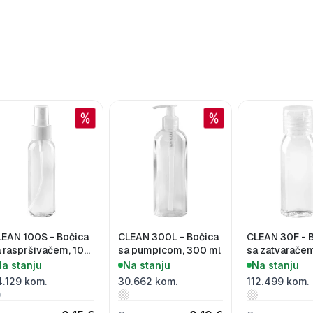
EAN 100S - Bočica
CLEAN 300L - Bočica
CLEAN 30F - 
 raspršivačem, 100
sa pumpicom, 300 ml
sa zatvaračem
l
a stanju
Na stanju
Na stanju
4.129 kom.
30.662 kom.
112.499 kom.