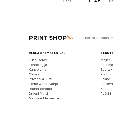
0,14 €
Cena
C
PRINT SHOP
Vaš partner za reklamni m
REKLAMNI MATERIJAL
TEKSTI
Kućni setovi
Majice
Tehnologija
Polo ma
Kancelarija
Sports
Olovke
Prsluci
Privesci & Alati
Jakne
Torbe & Putovanje
Poslov
Radna oprema
Kape
Drveni Mirisi
Peškiri
Magične Maramice