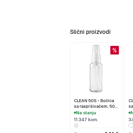
Slični proizvodi
CLEAN 50S - Bočica
CL
sa raspršivačem, 50
sa
ml
m
Na stanju
N
11.347 kom.
3