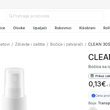
ice
Olovke
Upaljači
Rokovnici
Kišobrani
Rol
setovi
Zdravlje i zaštita
Bočice i zatvarači
CLEAN 30
CLEA
Bočica sa r
Prikaz zal
0,13€
+
Cena pro
Boja:
Transp