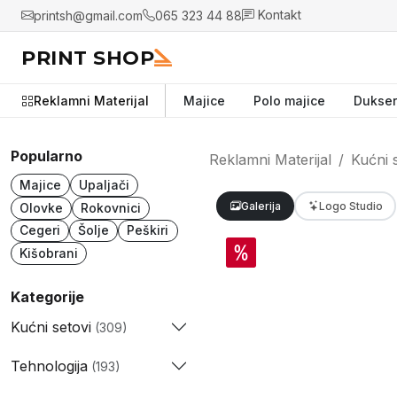
printsh@gmail.com
065 323 44 88
Kontakt
PRINT SHOP
Reklamni Materijal
Majice
Polo majice
Dukser
Popularno
Reklamni Materijal
Kućni 
Majice
Upaljači
Galerija
Logo Studio
Olovke
Rokovnici
Cegeri
Šolje
Peškiri
Kišobrani
Kategorije
Kućni setovi
(309)
Tehnologija
(193)