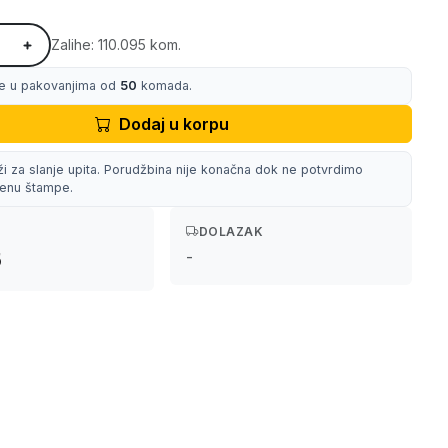
Zalihe: 110.095 kom.
e u pakovanjima od
50
komada.
Dodaj u korpu
ži za slanje upita. Porudžbina nije konačna dok ne potvrdimo
 cenu štampe.
DOLAZAK
-
5