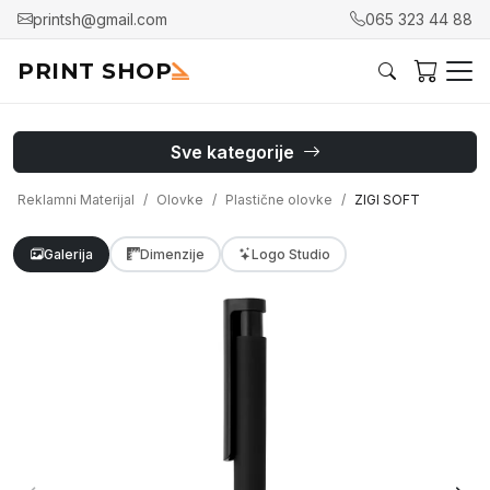
printsh@gmail.com
065 323 44 88
PRINT SHOP
Sve kategorije
Reklamni Materijal
Olovke
Plastične olovke
ZIGI SOFT
Galerija
Dimenzije
Logo Studio