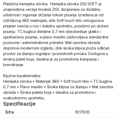
Plastična hemijska olovka. Hemijska olovka ZIGI SOFT je
unapređena verzija modela ZIGI, dizajnirana za dodatnu
udobnost i sigurnije držanje tokom pisanja. Izrađena je od
izdržljivog ABS materijala, dok Soft touch telo omogućava
prijatan osećaj u ruci i stabilnu upotrebu, posebno pri dužem
pisanju. TC kuglica debljine 0,7 mm obezbeđuje glatko i
ujednačeno pisanje, a plavo mastilo zadovoljava standardne
poslovne i administrativne potrebe. Mat završna obrada
doprinosi modernom izgledu, dok široka klipsa pruža odličan
prostor za štampu logotipa i promotivnih poruka. Dostupna u
širokoj paleti boja, idealna je za promotivne kampanje i
brendiranje.
Ključne karakteristike:
Hemijska olovka • Materijal: ABS • Soft touch telo • TC kuglica
0,7 mm • Plavo mastilo • Široka klipsa za štampu • Mat završna
obrada • Široka paleta boja • Idealna za promotivnu i
svakodnevnu upotrebu.
Specifikacije
Šifra
10.170.10