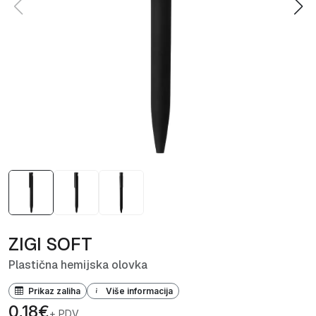
ZIGI SOFT
Plastična hemijska olovka
Prikaz zaliha
Više informacija
0,18€
+ PDV