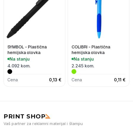
SYMBOL - Plastična
COLIBRI - Plastična
hemijska olovka
hemijska olovka
Na stanju
Na stanju
4.092 kom.
2.245 kom.
Cena
0,13 €
Cena
0,11 €
PRINT SHOP
Vaš partner za reklamni materijal i štampu