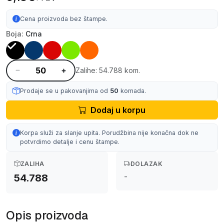
Cena proizvoda bez štampe.
Boja:
Crna
Zalihe: 54.788 kom.
Prodaje se u pakovanjima od
50
komada.
Dodaj u korpu
Korpa služi za slanje upita. Porudžbina nije konačna dok ne
potvrdimo detalje i cenu štampe.
ZALIHA
DOLAZAK
-
54.788
Opis proizvoda