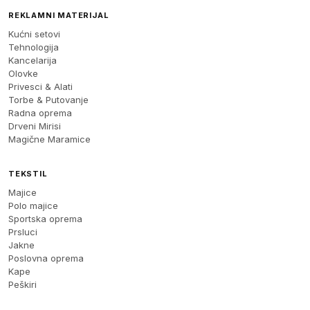
REKLAMNI MATERIJAL
Kućni setovi
Tehnologija
Kancelarija
Olovke
Privesci & Alati
Torbe & Putovanje
Radna oprema
Drveni Mirisi
Magične Maramice
TEKSTIL
Majice
Polo majice
Sportska oprema
Prsluci
Jakne
Poslovna oprema
Kape
Peškiri