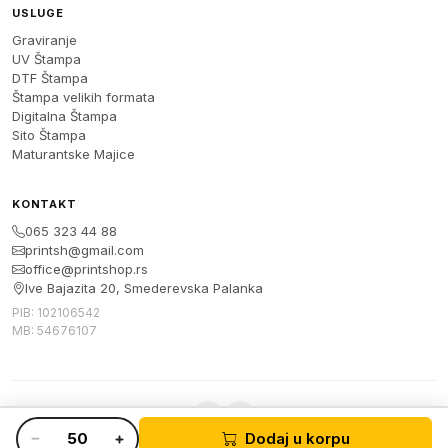
USLUGE
Graviranje
UV Štampa
DTF Štampa
Štampa velikih formata
Digitalna Štampa
Sito Štampa
Maturantske Majice
KONTAKT
065 323 44 88
printsh@gmail.com
office@printshop.rs
Ive Bajazita 20, Smederevska Palanka
PIB: 102106542
MB: 54676107
Dodaj u korpu
© 2026 Print Shop. Sva prava zadržana.