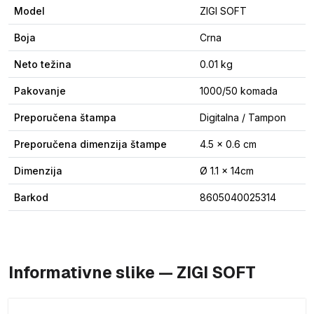
Model
ZIGI SOFT
Boja
Crna
Neto težina
0.01 kg
Pakovanje
1000/50 komada
Preporučena štampa
Digitalna / Tampon
Preporučena dimenzija štampe
4.5 x 0.6 cm
Dimenzija
Ø 1.1 x 14cm
Barkod
8605040025314
Informativne slike — ZIGI SOFT