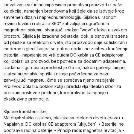
inovativan i vizuelno impresivan promotivni proizvod iz naše
kolekcije, namenjen brendovima koji žele da se izdvoje kroz
savremen dizajn i naprednu tehnologiju. Sijalica u radnom
režimu levitira i rotira se 360° zahvaljujući ugrađenom
magnetnom sistemu, stvarajući snažan “wow” efekat u svakom
prostoru. Sijalica je izrađena od stakla, dok je osnova izrađena
od plastike sa efektom drveta, što proizvodu daje sofisticiran i
moderan izgled. Lampa se pali na dodir i ne zahteva korišćenje
baterija - napajanje se vrši putem DC kabla sa CE adapterom
koji dolazi uz proizvod, bez potrebe za dodatnim adapterima.
Dodatna sigurnosna prednost je što se, nakon gašenja lampe,
sijalica automatski spušta i ostaje pričvršćena za bazu
zahvaljujući magnetu, čime se sprečava njeno razbijanje.
Proizvod dolazi u poklon kutiji i predstavlja idealan izbor za
premium poslovne poklone, korporativne kampanje i
ekskluzivne promocije.
Ključne karakteristike:
Materijal: staklo (sijalica), plastika sa efektom drveta (baza) •
Napajanje: DC kabl sa CE adapterom (uključen) • Baterije: ne
podržava rad na baterije • Princip rada: magnetna levitacija •