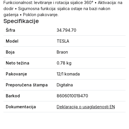
Funkcionalnost: levitiranje i rotacija sijalice 360° • Aktivacija: na
dodir • Sigurnosna funkcija: sijalica ostaje na bazi nakon
gašenja • Poklon pakovanje.
Specifikacije
Šifra
34.794.70
Model
TESLA
Boja
Braon
Neto težina
0.78 kg
Pakovanje
12/1 komada
Preporučena štampa
Digitalna
Barkod
8606010019470
Dokumentacija
Deklaracija o usaglašenosti EN