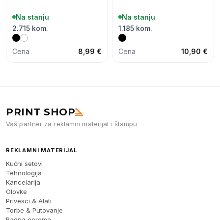
Na stanju
Na stanju
2.715 kom.
1.185 kom.
Cena
8,99 €
Cena
10,90 €
PRINT SHOP
Vaš partner za reklamni materijal i štampu
REKLAMNI MATERIJAL
Kućni setovi
Tehnologija
Kancelarija
Olovke
Privesci & Alati
Torbe & Putovanje
Radna oprema