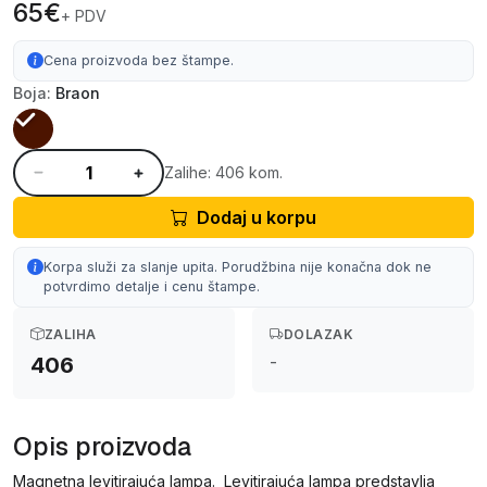
65€
+ PDV
Cena proizvoda bez štampe.
Boja:
Braon
Zalihe: 406 kom.
Dodaj u korpu
Korpa služi za slanje upita. Porudžbina nije konačna dok ne
potvrdimo detalje i cenu štampe.
ZALIHA
DOLAZAK
-
406
Opis proizvoda
Magnetna levitirajuća lampa. Levitirajuća lampa predstavlja