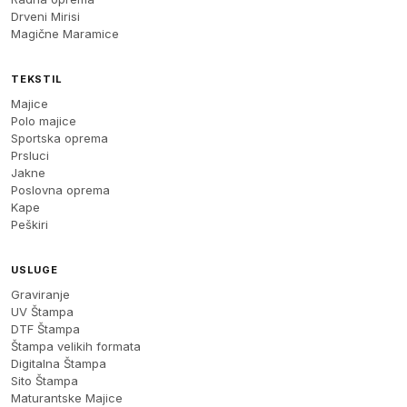
Drveni Mirisi
Magične Maramice
TEKSTIL
Majice
Polo majice
Sportska oprema
Prsluci
Jakne
Poslovna oprema
Kape
Peškiri
USLUGE
Graviranje
UV Štampa
DTF Štampa
Štampa velikih formata
Digitalna Štampa
Sito Štampa
Maturantske Majice