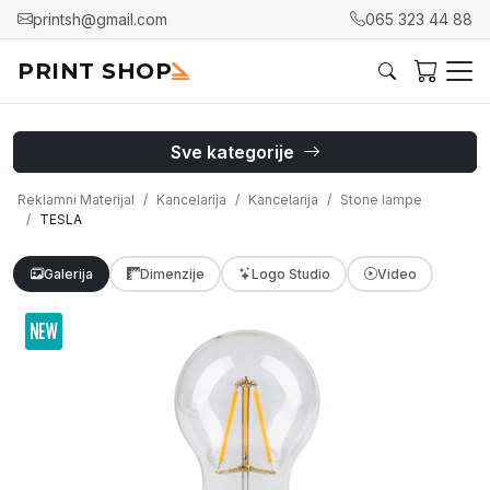
printsh@gmail.com
065 323 44 88
PRINT SHOP
Sve kategorije
Reklamni Materijal
Kancelarija
Kancelarija
Stone lampe
TESLA
Galerija
Dimenzije
Logo Studio
Video