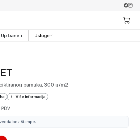
l Up baneri
Usluge
ET
ecikliranog pamuka, 300 g/m2
iha
Više informacija
 PDV
izvoda bez štampe.