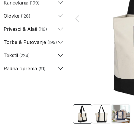
Kancelarija
(199)
Olovke
(128)
Privesci & Alati
(116)
Torbe & Putovanje
(195)
Tekstil
(224)
Radna oprema
(91)