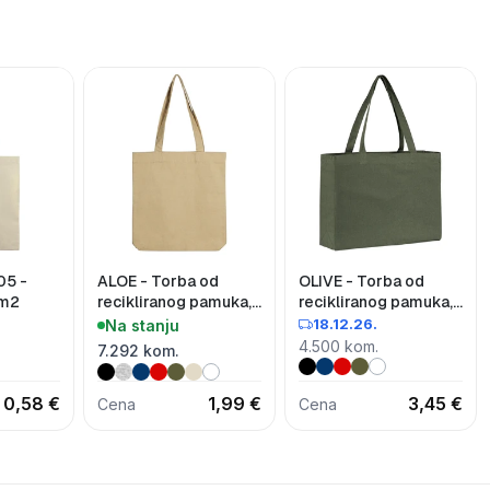
05 -
ALOE - Torba od
OLIVE - Torba od
/m2
recikliranog pamuka,
recikliranog pamuka,
300 g/m2
300 g/m2
18.12.26.
Na stanju
4.500 kom.
7.292 kom.
0,58 €
1,99 €
3,45 €
Cena
Cena