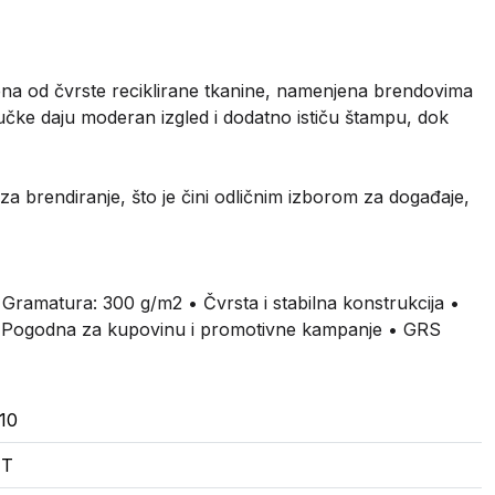
a od čvrste reciklirane tkanine, namenjena brendovima
 ručke daju moderan izgled i dodatno ističu štampu, dok
 brendiranje, što je čini odličnim izborom za događaje,
 Gramatura: 300 g/m2 • Čvrsta i stabilna konstrukcija •
pu • Pogodna za kupovinu i promotivne kampanje • GRS
10
ET