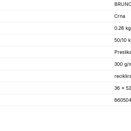
BRUN
Crna
0.28 kg
50/10 
Preslika
300 g/
recikli
36 x 5
86050