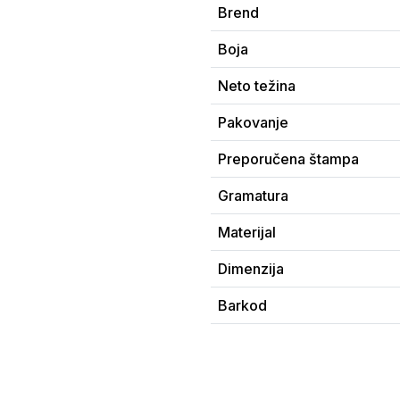
Brend
Boja
Neto težina
Pakovanje
Preporučena štampa
Gramatura
Materijal
Dimenzija
Barkod