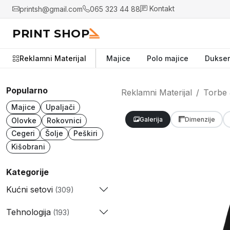
printsh@gmail.com
065 323 44 88
Kontakt
PRINT SHOP
Reklamni Materijal
Majice
Polo majice
Dukser
Popularno
Reklamni Materijal
Torbe 
Majice
Upaljači
Galerija
Dimenzije
Olovke
Rokovnici
Cegeri
Šolje
Peškiri
Kišobrani
Kategorije
Kućni setovi
(309)
Tehnologija
(193)