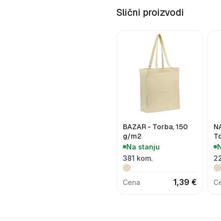
Slični proizvodi
BAZAR - Torba, 150
N
g/m2
T
Na stanju
N
381 kom.
2
1,39 €
Cena
C