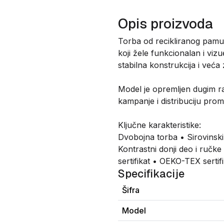
Opis proizvoda
Torba od recikliranog pam
koji žele funkcionalan i viz
stabilna konstrukcija i ve
Model je opremljen dugim ra
kampanje i distribuciju pro
Ključne karakteristike:
Dvobojna torba • Sirovinski
Kontrastni donji deo i ručk
sertifikat • OEKO-TEX sertif
Specifikacije
Šifra
Model