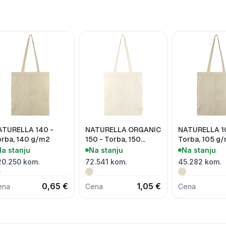
ATURELLA 140 -
NATURELLA ORGANIC
NATURELLA 1
orba, 140 g/m2
150 - Torba, 150
Torba, 105 g
g/m2
a stanju
Na stanju
Na stanju
20.250 kom.
72.541 kom.
45.282 kom.
0,65 €
1,05 €
ena
Cena
Cena