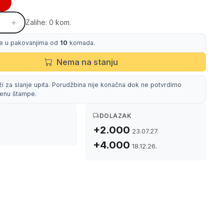
Zalihe: 0 kom.
e u pakovanjima od
10
komada.
Nema na stanju
ži za slanje upita. Porudžbina nije konačna dok ne potvrdimo
 cenu štampe.
DOLAZAK
+2.000
23.07.27.
+4.000
18.12.26.