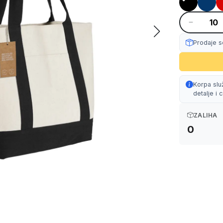
Prodaje s
Korpa slu
detalje i
ZALIHA
0