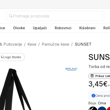
ice
Olovke
Upaljači
Rokovnici
Kišobrani
Rol
& Putovanje
Kese
Pamučne kese
SUNSET
SUNS
Logo Studio
Torba od r
Prikaz zal
3,45€
+
Cena pro
Boja:
Crna