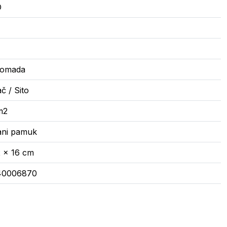
O
komada
č / Sito
m2
rani pamuk
2 x 16 cm
40006870