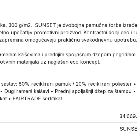
uka, 300 g/m2. SUNSET je dvobojna pamučna torba izrađen
uelno upečatljiv promotivni proizvod. Kontrastni donji deo i
ća zapremina omogućavaju praktičnu svakodnevnu upotrebu.
menim kaiševima i prednjim spoljašnjim džepom pogodnim za
motivnih materijala uz naglašen eco koncept.
 sastav: 80% reciklirani pamuk / 20% reciklirani poliester •
e • Dugi rameni kaiševi • Prednji spoljašnji džep za štam
ikat • FAIRTRADE sertifikat.
34.669.
SUNS