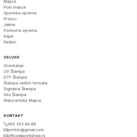
Majice
Polo majice
Sportska oprema
Prsluci
Jakne
Poslovna oprema
Kape
Peškiri
USLUGE
Graviranje
UV Štampa
DTF Štampa
Štampa velikih formata
Digitalna Štampa
Sito Štampa
Maturantske Majice
KONTAKT
065 323 44 88
printsh@gmail.com
office@printshop.rs