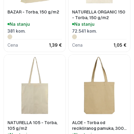
BAZAR - Torba, 150 g/m2
NATURELLA ORGANIC 150
- Torba, 150 g/m2
Na stanju
Na stanju
381 kom.
72.541 kom.
Cena
1,39 €
Cena
1,05 €
NATURELLA 105 - Torba,
ALOE - Torba od
105 g/m2
recikliranog pamuka, 300
g/m2