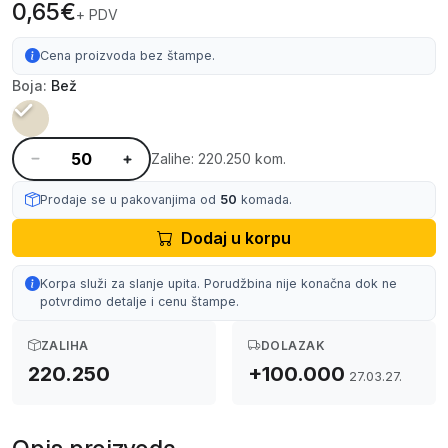
0,65€
+ PDV
Cena proizvoda bez štampe.
Boja:
Bež
Zalihe: 220.250 kom.
Prodaje se u pakovanjima od
50
komada.
Dodaj u korpu
Korpa služi za slanje upita. Porudžbina nije konačna dok ne
potvrdimo detalje i cenu štampe.
ZALIHA
DOLAZAK
220.250
+100.000
27.03.27.