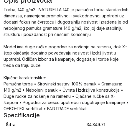
Opis proizvoda
Torba, 140 g/m2. NATURELLA 140 je pamučna torba standardnih
dimenzija, namenjena promotivnoj i svakodnevnoj upotrebi uz
dodatni fokus na čvrstoću i dugotrajniju nosivost. Izrađena je od
nebojenog pamuka gramature 140 g/m2, što joj daje stabilniju
strukturu i pouzdanost pri češćem korišćenju.
Model ima duge ručke pogodne za nošenje na ramenu, dok X-
štep ojačanja dodatno povećavaju nosivost i izdržljivost u
upotrebi. Odličan izbor za kampanje, događaje i torbe koje
treba da traju duže.
Ključne karakteristike:
Pamučna torba • Sirovinski sastav: 100% pamuk • Gramatura:
140 g/m2 • Nebojeni pamuk • Čvrsta i izdržljiva konstrukcija •
Duge ručke za nošenje na ramenu • Ojačane ručke sa X-
štepom • Pogodna za češću upotrebu i dugotrajnije kampanje •
OEKO-TEX sertifikat • FAIRTRADE sertifikat.
Specifikacije
Šifra
34.349.71