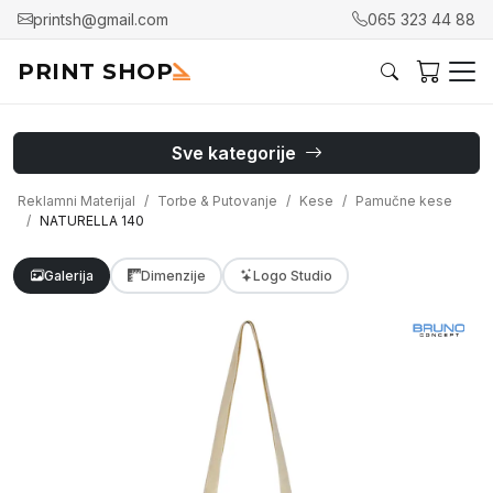
printsh@gmail.com
065 323 44 88
PRINT SHOP
Sve kategorije
Reklamni Materijal
Torbe & Putovanje
Kese
Pamučne kese
NATURELLA 140
Galerija
Dimenzije
Logo Studio