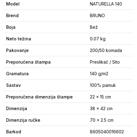
Model
NATURELLA 140
Brend
BRUNO
Boja
Bež
Neto težina
0.07 kg
Pakovanje
200/50 komada
Preporučena štampa
Preslikač / Sito
Gramatura
140 g/m2
Sastav
100% pamuk
Preporučena dimenzija štampe
22 x 15 cm
Dimenzija
38 x 42 cm
Dimenzija ručke
70 x 2.5 cm
Barkod
8605040016602