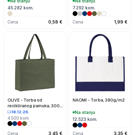
Na stanju
Na stanju
45.282 kom.
7.292 kom.
Cena
0,58 €
Cena
1,99 €
OLIVE - Torba od
NAOMI - Torba, 380g/m2
recikliranog pamuka, 300
g/m2
18.12.26.
Na stanju
4.500 kom.
12.523 kom.
Cena
3,45 €
Cena
3,35 €