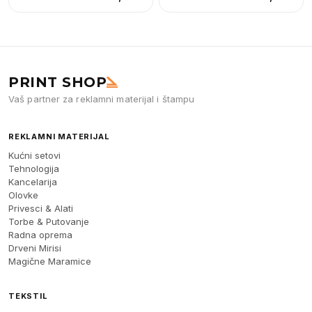
PRINT SHOP
Vaš partner za reklamni materijal i štampu
REKLAMNI MATERIJAL
Kućni setovi
Tehnologija
Kancelarija
Olovke
Privesci & Alati
Torbe & Putovanje
Radna oprema
Drveni Mirisi
Magične Maramice
TEKSTIL