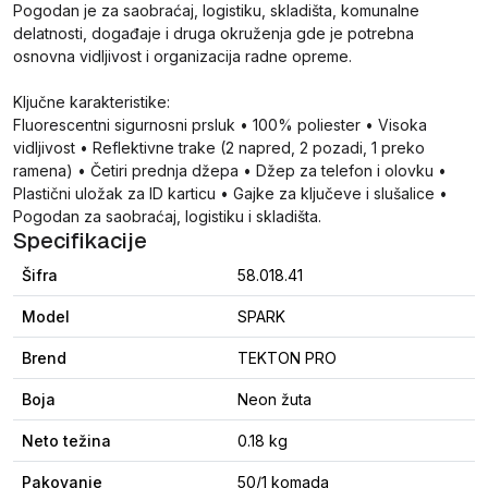
Pogodan je za saobraćaj, logistiku, skladišta, komunalne
delatnosti, događaje i druga okruženja gde je potrebna
osnovna vidljivost i organizacija radne opreme.
Ključne karakteristike:
Fluorescentni sigurnosni prsluk • 100% poliester • Visoka
vidljivost • Reflektivne trake (2 napred, 2 pozadi, 1 preko
ramena) • Četiri prednja džepa • Džep za telefon i olovku •
Plastični uložak za ID karticu • Gajke za ključeve i slušalice •
Pogodan za saobraćaj, logistiku i skladišta.
Specifikacije
Šifra
58.018.41
Model
SPARK
Brend
TEKTON PRO
Boja
Neon žuta
Neto težina
0.18 kg
Pakovanje
50/1 komada