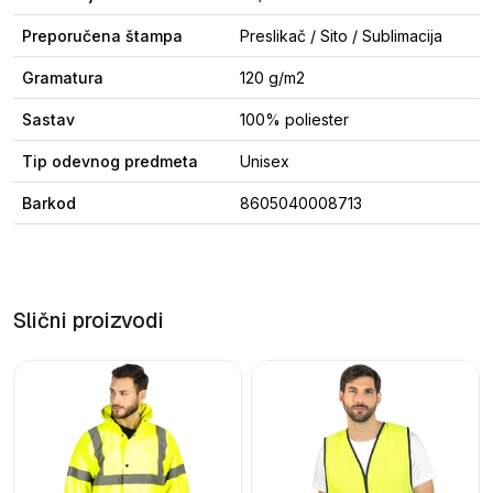
Preporučena štampa
Preslikač / Sito / Sublimacija
Gramatura
120 g/m2
Sastav
100% poliester
Tip odevnog predmeta
Unisex
Barkod
8605040008713
Slični proizvodi