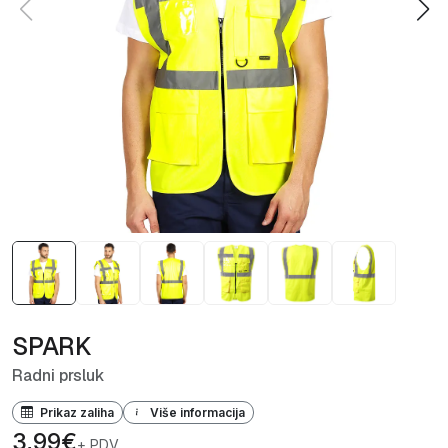
SPARK
Radni prsluk
Prikaz zaliha
Više informacija
3,99€
+ PDV