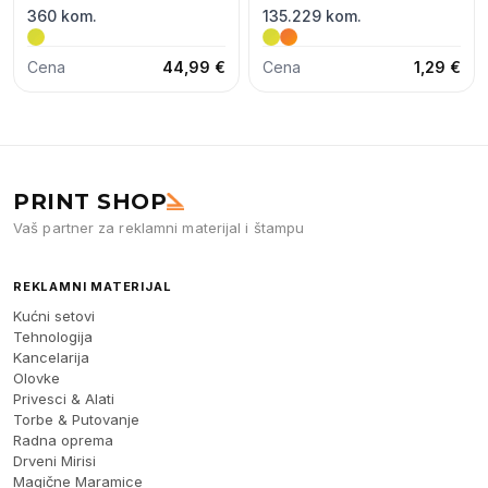
360 kom.
135.229 kom.
Cena
44,99 €
Cena
1,29 €
PRINT SHOP
Vaš partner za reklamni materijal i štampu
REKLAMNI MATERIJAL
Kućni setovi
Tehnologija
Kancelarija
Olovke
Privesci & Alati
Torbe & Putovanje
Radna oprema
Drveni Mirisi
Magične Maramice