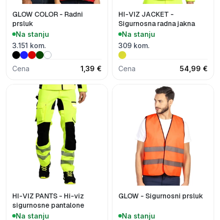
GLOW COLOR - Radni
HI-VIZ JACKET -
prsluk
Sigurnosna radna jakna
Na stanju
Na stanju
3.151 kom.
309 kom.
Cena
1,39 €
Cena
54,99 €
HI-VIZ PANTS - Hi-viz
GLOW - Sigurnosni prsluk
sigurnosne pantalone
Na stanju
Na stanju