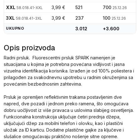
XXL
3,99 €
521
700
58.018.41-XXL
25.12.26
3XL
3,99 €
237
100
58.018.41-3XL
25.12.26
UKUPNO
3.012
+3.600
Opis proizvoda
Radni prsluk. Fluorescentni prsluk SPARK namenjen je
situacijama u kojima je potrebna povećana vidljivost i jasna
vizuelna identifikacija korisnika. Izrađen je od 100% poliestera i
prilagođen za svakodnevnu upotrebu u radnim okruženjima sa
povećanim bezbednosnim zahtevima.
Prsluk je opremljen reflektivnim trakama postavljenim dve
napred, dve pozadi i jednom preko ramena, što omogućava
dobru uočljivost iz više pravaca u uslovima slabijeg osvetljenja.
Funkcionalna konstrukcija uključuje četiri prednja džepa,
uključujući džep za mobilni telefon i olovku, kao i plastični
uložak za ID karticu. Dodatne plastične gajke za ključeve i
slušalice omogućavaju praktično nošenje sitne opreme.