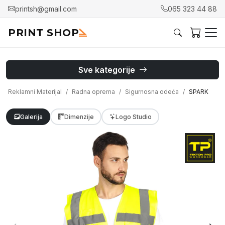
printsh@gmail.com
065 323 44 88
PRINT SHOP
Sve kategorije
Reklamni Materijal
Radna oprema
Sigurnosna odeća
SPARK
Galerija
Dimenzije
Logo Studio