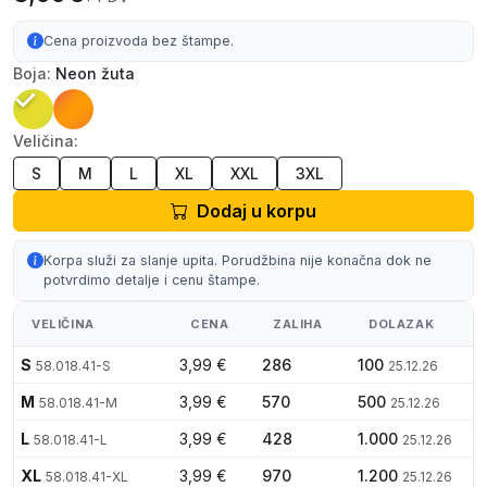
Cena proizvoda bez štampe.
Boja:
Neon žuta
Veličina:
S
M
L
XL
XXL
3XL
Dodaj u korpu
Korpa služi za slanje upita. Porudžbina nije konačna dok ne
potvrdimo detalje i cenu štampe.
VELIČINA
CENA
ZALIHA
DOLAZAK
S
3,99 €
286
100
58.018.41-S
25.12.26
M
3,99 €
570
500
58.018.41-M
25.12.26
L
3,99 €
428
1.000
58.018.41-L
25.12.26
XL
3,99 €
970
1.200
58.018.41-XL
25.12.26