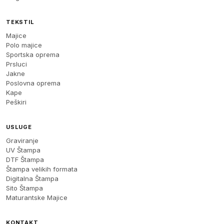
TEKSTIL
Majice
Polo majice
Sportska oprema
Prsluci
Jakne
Poslovna oprema
Kape
Peškiri
USLUGE
Graviranje
UV Štampa
DTF Štampa
Štampa velikih formata
Digitalna Štampa
Sito Štampa
Maturantske Majice
KONTAKT