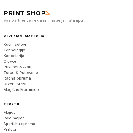
PRINT SHOP
Vaš partner za reklamni materijal i štampu
REKLAMNI MATERIJAL
Kućni setovi
Tehnologija
Kancelarija
Olovke
Privesci & Alati
Torbe & Putovanje
Radna oprema
Drveni Mirisi
Magične Maramice
TEKSTIL
Majice
Polo majice
Sportska oprema
Prsluci