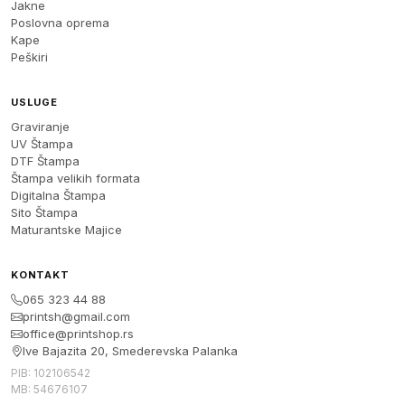
Jakne
Poslovna oprema
Kape
Peškiri
USLUGE
Graviranje
UV Štampa
DTF Štampa
Štampa velikih formata
Digitalna Štampa
Sito Štampa
Maturantske Majice
KONTAKT
065 323 44 88
printsh@gmail.com
office@printshop.rs
Ive Bajazita 20, Smederevska Palanka
PIB: 102106542
MB: 54676107