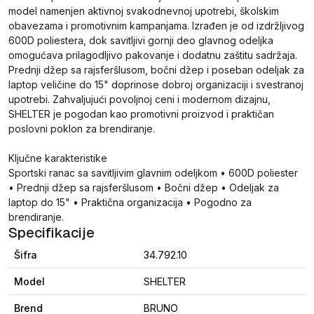
model namenjen aktivnoj svakodnevnoj upotrebi, školskim
obavezama i promotivnim kampanjama. Izrađen je od izdržljivog
600D poliestera, dok savitljivi gornji deo glavnog odeljka
omogućava prilagodljivo pakovanje i dodatnu zaštitu sadržaja.
Prednji džep sa rajsferšlusom, bočni džep i poseban odeljak za
laptop veličine do 15" doprinose dobroj organizaciji i svestranoj
upotrebi. Zahvaljujući povoljnoj ceni i modernom dizajnu,
SHELTER je pogodan kao promotivni proizvod i praktičan
poslovni poklon za brendiranje.
Ključne karakteristike
Sportski ranac sa savitljivim glavnim odeljkom • 600D poliester
• Prednji džep sa rajsferšlusom • Bočni džep • Odeljak za
laptop do 15" • Praktična organizacija • Pogodno za
brendiranje.
Specifikacije
Šifra
34.792.10
Model
SHELTER
Brend
BRUNO