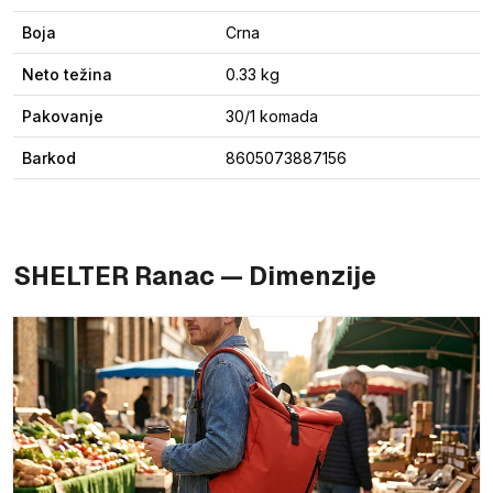
Boja
Crna
Neto težina
0.33 kg
Pakovanje
30/1 komada
Barkod
8605073887156
SHELTER Ranac — Dimenzije