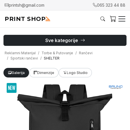
printsh@gmail.com
065 323 44 88
PRINT SHOP
Sve kategorije
Reklamni Materijal
Torbe & Putovanje
Rančevi
Sportski rančevi
SHELTER
Galerija
Dimenzije
Logo Studio