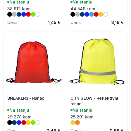
Na stanju
Na stanju
38.912 kom.
44.549 kom.
Cena
1,45 €
Cena
3,19 €
SNEAKERS - Ranac
CITY GLOW - Reflektivni
ranac
Na stanju
Na stanju
29.278 kom.
25.201 kom.
Cena
0,49 €
Cena
0,69 €