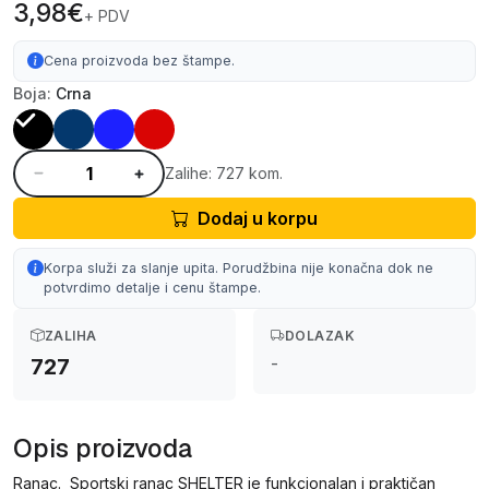
3,98€
+ PDV
Cena proizvoda bez štampe.
Boja:
Crna
Zalihe: 727 kom.
Dodaj u korpu
Korpa služi za slanje upita. Porudžbina nije konačna dok ne
potvrdimo detalje i cenu štampe.
ZALIHA
DOLAZAK
-
727
Opis proizvoda
Ranac. Sportski ranac SHELTER je funkcionalan i praktičan