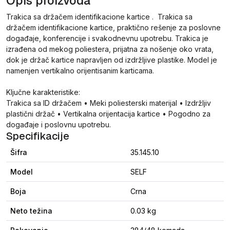
Opis proizvoda
Trakica sa držačem identifikacione kartice . Trakica sa
držačem identifikacione kartice, praktično rešenje za poslovne
događaje, konferencije i svakodnevnu upotrebu. Trakica je
izrađena od mekog poliestera, prijatna za nošenje oko vrata,
dok je držač kartice napravljen od izdržljive plastike. Model je
namenjen vertikalno orijentisanim karticama.
Ključne karakteristike:
Trakica sa ID držačem • Meki poliesterski materijal • Izdržljiv
plastični držač • Vertikalna orijentacija kartice • Pogodno za
događaje i poslovnu upotrebu.
Specifikacije
Šifra
35.145.10
Model
SELF
Boja
Crna
Neto težina
0.03 kg