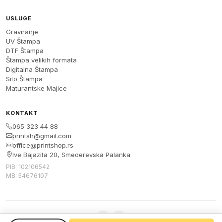
USLUGE
Graviranje
UV Štampa
DTF Štampa
Štampa velikih formata
Digitalna Štampa
Sito Štampa
Maturantske Majice
KONTAKT
065 323 44 88
printsh@gmail.com
office@printshop.rs
Ive Bajazita 20, Smederevska Palanka
PIB: 102106542
MB: 54676107