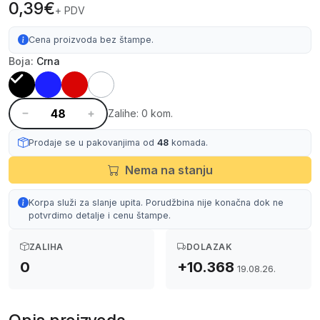
0,39€
+ PDV
Cena proizvoda bez štampe.
Boja:
Crna
Zalihe: 0 kom.
Prodaje se u pakovanjima od
48
komada.
Nema na stanju
Korpa služi za slanje upita. Porudžbina nije konačna dok ne
potvrdimo detalje i cenu štampe.
ZALIHA
DOLAZAK
0
+10.368
19.08.26.