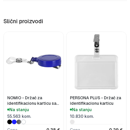
Slični proizvodi
NOMIO - Držač za
PERSONA PLUS - Držač za
identifikacionu karticu sa
identifikacionu karticu
povratnim mehanizmom
Na stanju
Na stanju
55.563 kom.
10.830 kom.
Cena
0,38 €
Cena
0,29 €