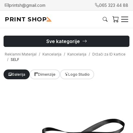
printsh@gmail.com
065 323 44 88
PRINT SHOP
Sve kategorije
Reklamni Materijal
Kancelarija
Kancelarija
Držači za ID kartice
SELF
Galerija
Dimenzije
Logo Studio