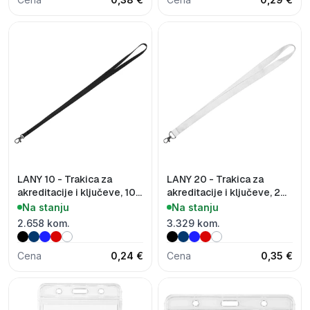
LANY 10 - Trakica za
LANY 20 - Trakica za
akreditacije i ključeve, 10
akreditacije i ključeve, 20
mm
mm
Na stanju
Na stanju
2.658 kom.
3.329 kom.
Cena
0,24 €
Cena
0,35 €