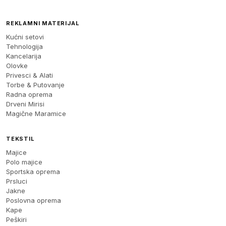
REKLAMNI MATERIJAL
Kućni setovi
Tehnologija
Kancelarija
Olovke
Privesci & Alati
Torbe & Putovanje
Radna oprema
Drveni Mirisi
Magične Maramice
TEKSTIL
Majice
Polo majice
Sportska oprema
Prsluci
Jakne
Poslovna oprema
Kape
Peškiri