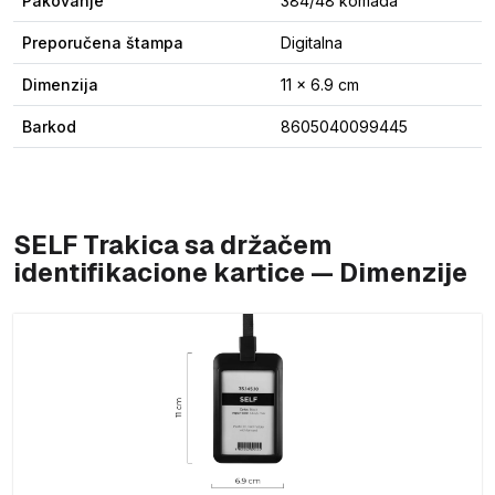
Pakovanje
384/48 komada
Preporučena štampa
Digitalna
Dimenzija
11 x 6.9 cm
Barkod
8605040099445
SELF Trakica sa držačem
identifikacione kartice — Dimenzije