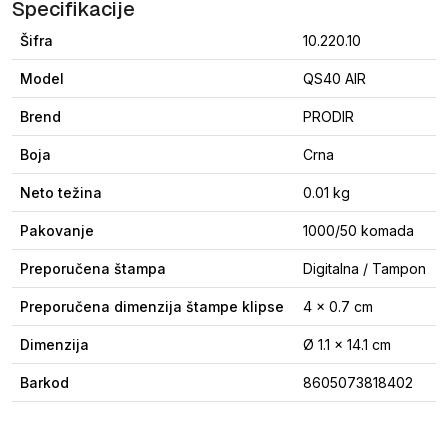
Specifikacije
Šifra
10.220.10
Model
QS40 AIR
Brend
PRODIR
Boja
Crna
Neto težina
0.01 kg
Pakovanje
1000/50 komada
Preporučena štampa
Digitalna / Tampon
Preporučena dimenzija štampe klipse
4 × 0.7 cm
Dimenzija
Ø 1.1 x 14.1 cm
Barkod
8605073818402