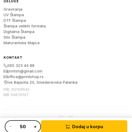
USLUGE
Graviranje
UV Štampa
DTF Štampa
Štampa velikih formata
Digitalna Štampa
Sito Štampa
Maturantske Majice
KONTAKT
065 323 44 88
printsh@gmail.com
office@printshop.rs
Ive Bajazita 20, Smederevska Palanka
PIB: 102106542
MB: 54676107
Dodaj u korpu
© 2026 Print Shop. Sva prava zadržana.