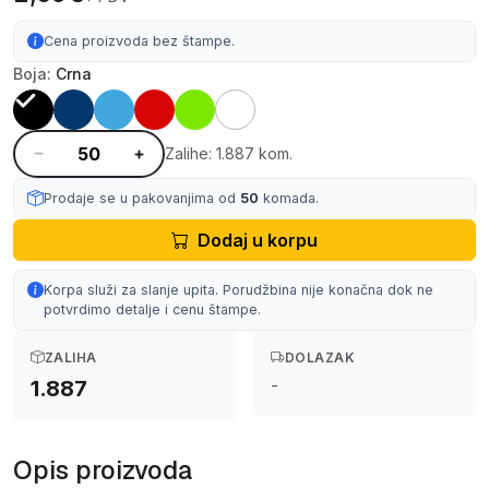
Cena proizvoda bez štampe.
Boja:
Crna
Zalihe: 1.887 kom.
Prodaje se u pakovanjima od
50
komada.
Dodaj u korpu
Korpa služi za slanje upita. Porudžbina nije konačna dok ne
potvrdimo detalje i cenu štampe.
ZALIHA
DOLAZAK
-
1.887
Opis proizvoda