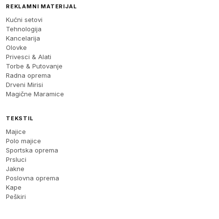
REKLAMNI MATERIJAL
Kućni setovi
Tehnologija
Kancelarija
Olovke
Privesci & Alati
Torbe & Putovanje
Radna oprema
Drveni Mirisi
Magične Maramice
TEKSTIL
Majice
Polo majice
Sportska oprema
Prsluci
Jakne
Poslovna oprema
Kape
Peškiri