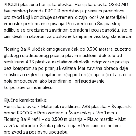
PRODIR plastična hemijska olovka. Hemijska olovka QS40 AIR
švajcarskog brenda PRODIR predstavlja premium promotivni
proizvod koji kombinuje savremeni dizajn, održive materijale i
vrhunske performanse pisanja. Proizvedena u Švajcarskoj,
odlikuje se preciznom završnom obradom i pouzdanošću, što je
čini idealnim izborom za poslovne kampanje visokog standarda.
Floating Ball® uložak omogućava čak do 3.500 metara izuzetno
glatkog i ujednačenog pisanja plavim mastilom, dok telo od
reciklirane ABS plastike naglašava ekološki odgovoran pristup
bez kompromisa po pitanju kvaliteta. Mat završna obrada daje
sofisticiran izgled i prijatan osećaj pri korišćenju, a široka paleta
boja omogućava lako brendiranje i prilagođavanje
korporativnom identitetu.
Ključne karakteristike:
Hemijska olovka • Materijal: reciklirana ABS plastika • Švajcarski
brend PRODIR • Proizvedeno u Švajcarskoj • Vrh 1 mm •
Floating Ball® refill – do 3.500 m pisanja • Plavo mastilo • Mat
završna obrada • Široka paleta boja • Premium promotivni
proizvod za poslovnu upotrebu.