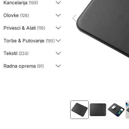
Kancelarija
(199)
Olovke
(128)
Privesci & Alati
(116)
Torbe & Putovanje
(195)
Tekstil
(224)
Radna oprema
(91)