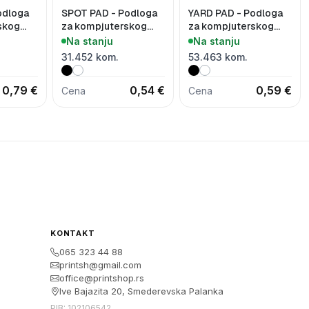
odloga
SPOT PAD - Podloga
YARD PAD - Podloga
skog
za kompjuterskog
za kompjuterskog
miša
miša
Na stanju
Na stanju
31.452 kom.
53.463 kom.
0,79 €
0,54 €
0,59 €
Cena
Cena
KONTAKT
065 323 44 88
printsh@gmail.com
office@printshop.rs
Ive Bajazita 20, Smederevska Palanka
PIB: 102106542