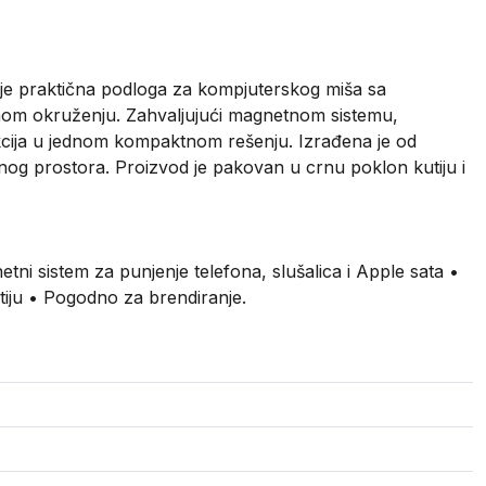
e praktična podloga za kompjuterskog miša sa
om okruženju. Zahvaljujući magnetnom sistemu,
nkcija u jednom kompaktnom rešenju. Izrađena je od
dnog prostora. Proizvod je pakovan u crnu poklon kutiju i
 sistem za punjenje telefona, slušalica i Apple sata •
tiju • Pogodno za brendiranje.