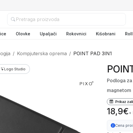
ice
Olovke
Upaljači
Rokovnici
Kišobrani
Rol
ogija
Kompjuterska oprema
POINT PAD 3IN1
POINT
Logo Studio
Podloga za 
magnetom
Prikaz zal
18,9€
+
Cena pro