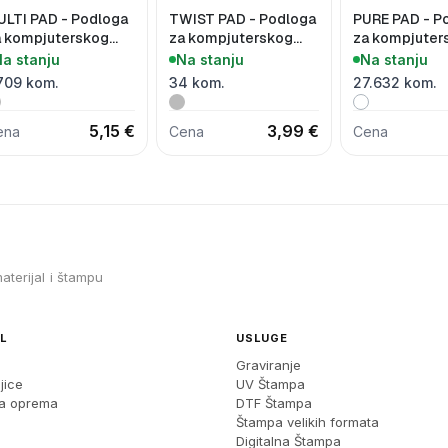
ULTI PAD - Podloga
TWIST PAD - Podloga
PURE PAD - P
a kompjuterskog
za kompjuterskog
za kompjuter
ša i bežični punjač
miša i bežični punjač
miša, 3 u 1
a stanju
Na stanju
Na stanju
5W
15W
709 kom.
34 kom.
27.632 kom.
5,15 €
3,99 €
ena
Cena
Cena
aterijal i štampu
L
USLUGE
Graviranje
jice
UV Štampa
ka oprema
DTF Štampa
Štampa velikih formata
Digitalna Štampa