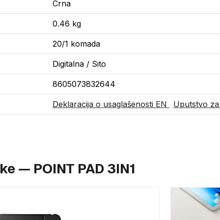
Crna
0.46 kg
20/1 komada
Digitalna / Sito
8605073832644
Deklaracija o usaglašenosti EN
Uputstvo za
ike — POINT PAD 3IN1