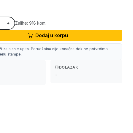
Zalihe: 918 kom.
Dodaj u korpu
ži za slanje upita. Porudžbina nije konačna dok ne potvrdimo
 cenu štampe.
DOLAZAK
-