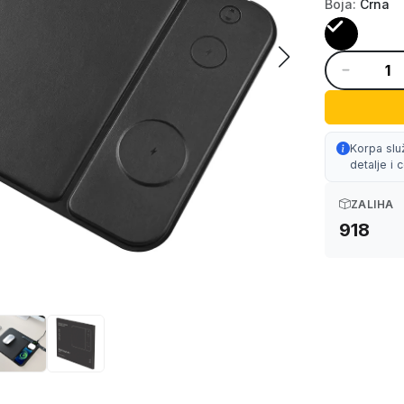
Boja:
Crna
Korpa slu
detalje i
ZALIHA
918