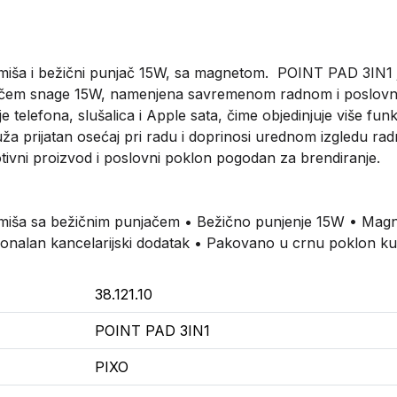
iša i bežični punjač 15W, sa magnetom. POINT PAD 3IN1 j
jačem snage 15W, namenjena savremenom radnom i poslovn
telefona, slušalica i Apple sata, čime objedinjuje više fu
uža prijatan osećaj pri radu i doprinosi urednom izgledu ra
tivni proizvod i poslovni poklon pogodan za brendiranje.
ša sa bežičnim punjačem • Bežično punjenje 15W • Magnetni
ionalan kancelarijski dodatak • Pakovano u crnu poklon ku
38.121.10
POINT PAD 3IN1
PIXO