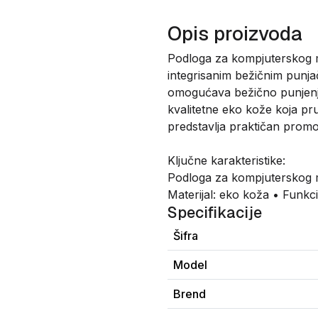
Opis proizvoda
Podloga za kompjuterskog m
integrisanim bežičnim pun
omogućava bežično punjenje 
kvalitetne eko kože koja pr
predstavlja praktičan promo
Ključne karakteristike:
Podloga za kompjuterskog mi
Materijal: eko koža • Funkc
Specifikacije
Šifra
Model
Brend