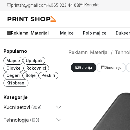
printsh@gmail.com
065 323 44 88
Kontakt
PRINT SHOP
Reklamni Materijal
Majice
Polo majice
Dukser
Popularno
Reklamni Materijal
Tehnol
Majice
Upaljači
Galerija
Dimenzije
Olovke
Rokovnici
Cegeri
Šolje
Peškiri
Kišobrani
Kategorije
Kućni setovi
(309)
Tehnologija
(193)