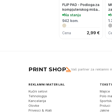
FLIP PAD - Podloga za
M
kompjuterskog miša i
z
bežični punjač 15W
mi
Na stanju
N
1
942 kom.
1.
2,99 €
Cena
C
PRINT SHOP
Vaš partner za reklamni m
REKLAMNI MATERIJAL
TEKSTI
Kućni setovi
Majice
Tehnologija
Polo ma
Kancelarija
Sports
Olovke
Prsluci
Privesci & Alati
Jakne