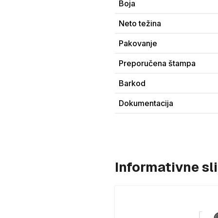
Boja
Neto težina
Pakovanje
Preporučena štampa
Barkod
Dokumentacija
Informativne sl