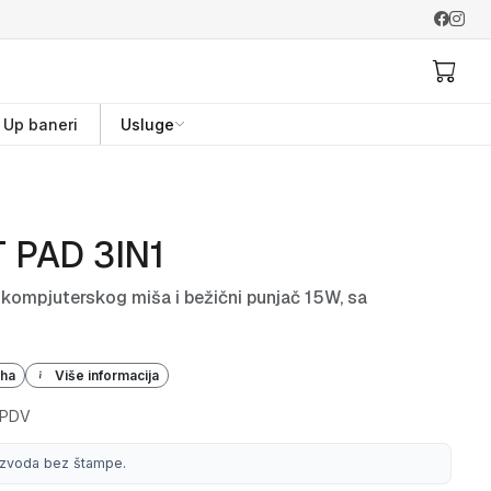
l Up baneri
Usluge
 PAD 3IN1
kompjuterskog miša i bežični punjač 15W, sa
iha
Više informacija
 PDV
izvoda bez štampe.