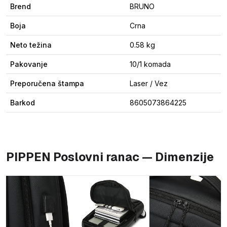
Brend
BRUNO
Boja
Crna
Neto težina
0.58 kg
Pakovanje
10/1 komada
Preporučena štampa
Laser / Vez
Barkod
8605073864225
PIPPEN Poslovni ranac — Dimenzije