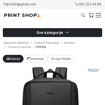
printsh@gmail.com
065 323 44 88
PRINT SHOP
Sve kategorije
Reklamni Materijal
Torbe & Putovanje
Rančevi
Poslovni rančevi
PIPPEN
Galerija
Dimenzije
Logo Studio