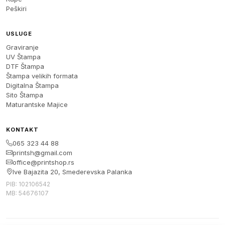
Peškiri
USLUGE
Graviranje
UV Štampa
DTF Štampa
Štampa velikih formata
Digitalna Štampa
Sito Štampa
Maturantske Majice
KONTAKT
065 323 44 88
printsh@gmail.com
office@printshop.rs
Ive Bajazita 20, Smederevska Palanka
PIB: 102106542
MB: 54676107