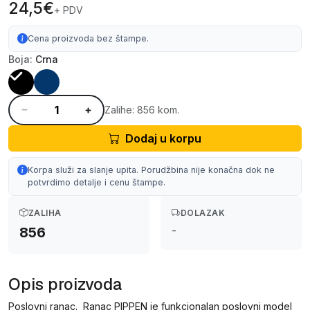
24,5€
+ PDV
Cena proizvoda bez štampe.
Boja:
Crna
Zalihe: 856 kom.
Dodaj u korpu
Korpa služi za slanje upita. Porudžbina nije konačna dok ne
potvrdimo detalje i cenu štampe.
ZALIHA
DOLAZAK
-
856
Opis proizvoda
Poslovni ranac. Ranac PIPPEN je funkcionalan poslovni model