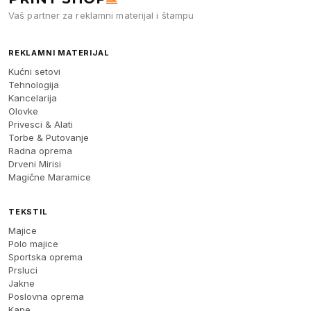
Vaš partner za reklamni materijal i štampu
REKLAMNI MATERIJAL
Kućni setovi
Tehnologija
Kancelarija
Olovke
Privesci & Alati
Torbe & Putovanje
Radna oprema
Drveni Mirisi
Magične Maramice
TEKSTIL
Majice
Polo majice
Sportska oprema
Prsluci
Jakne
Poslovna oprema
Kape