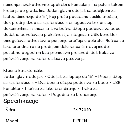
namenjen svakodnevnoj upotrebi u kancelariji, na putu ili tokom
kretanja po gradu. Ima Jedan glavni odeljak sa odeljkom za
laptop dimenzije do 15”, koji pruža pouzdanu zaštitu uređaja,
dok prednji džep sa rajsferšlusom omogućava brz pristup
dokumentima i sitnicama. Dva bočna džepa podesiva za boce
dodatno povećavaju praktičnost, a integrisani USB konektor
omogućava jednostavno punjenje uređaja u pokretu. Pločica za
lako brendiranje na prednjem delu ranca čini ovaj model
posebno pogodnim kao promotivni proizvod, dok traka za
pričvršćivanje na kofer olakšava putovanja.
Ključne karakteristike:
Jedan glavni odeljak • Odeljak za laptop do 15” • Prednji džep
sa rajsferšlusom • Dva bočna džepa podesiva za boce • USB
konektor • Pločica za lako brendiranje • Traka za
pričvršćivanje na kofer • Pogodno za brendiranje.
Specifikacije
Šifra
34.720.10
Model
PIPPEN