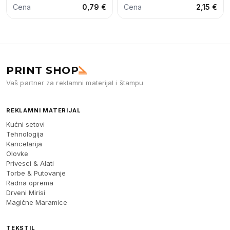
Cena
0,79 €
Cena
2,15 €
PRINT SHOP
Vaš partner za reklamni materijal i štampu
REKLAMNI MATERIJAL
Kućni setovi
Tehnologija
Kancelarija
Olovke
Privesci & Alati
Torbe & Putovanje
Radna oprema
Drveni Mirisi
Magične Maramice
TEKSTIL