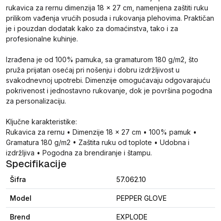
rukavica za rernu dimenzija 18 × 27 cm, namenjena zaštiti ruku
prilikom vađenja vrućih posuda i rukovanja plehovima. Praktičan
je i pouzdan dodatak kako za domaćinstva, tako i za
profesionalne kuhinje.
Izrađena je od 100% pamuka, sa gramaturom 180 g/m2, što
pruža prijatan osećaj pri nošenju i dobru izdržljivost u
svakodnevnoj upotrebi. Dimenzije omogućavaju odgovarajuću
pokrivenost i jednostavno rukovanje, dok je površina pogodna
za personalizaciju.
Ključne karakteristike:
Rukavica za rernu • Dimenzije 18 × 27 cm • 100% pamuk •
Gramatura 180 g/m2 • Zaštita ruku od toplote • Udobna i
izdržljiva • Pogodna za brendiranje i štampu.
Specifikacije
Šifra
57.062.10
Model
PEPPER GLOVE
Brend
EXPLODE