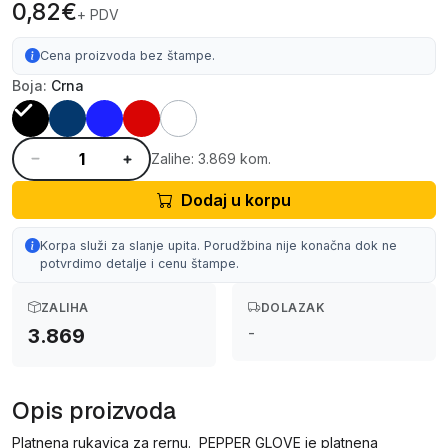
0,82€
+ PDV
Cena proizvoda bez štampe.
Boja:
Crna
Zalihe: 3.869 kom.
Dodaj u korpu
Korpa služi za slanje upita. Porudžbina nije konačna dok ne
potvrdimo detalje i cenu štampe.
ZALIHA
DOLAZAK
-
3.869
Opis proizvoda
Platnena rukavica za rernu. PEPPER GLOVE je platnena