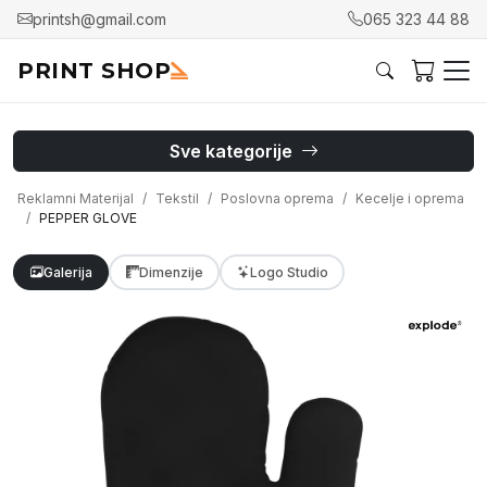
printsh@gmail.com
065 323 44 88
PRINT SHOP
Sve kategorije
Reklamni Materijal
Tekstil
Poslovna oprema
Kecelje i oprema
PEPPER GLOVE
Galerija
Dimenzije
Logo Studio