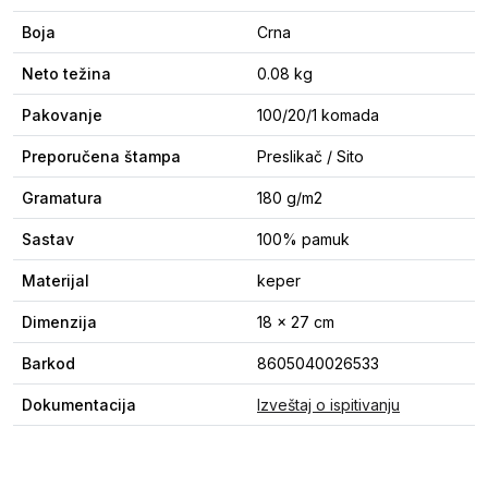
Boja
Crna
Neto težina
0.08 kg
Pakovanje
100/20/1 komada
Preporučena štampa
Preslikač / Sito
Gramatura
180 g/m2
Sastav
100% pamuk
Materijal
keper
Dimenzija
18 x 27 cm
Barkod
8605040026533
Dokumentacija
Izveštaj o ispitivanju