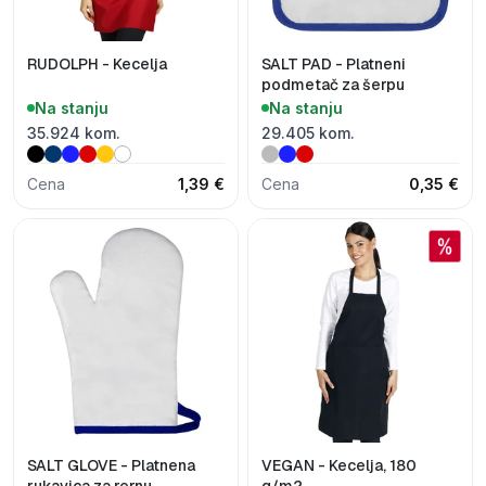
RUDOLPH - Kecelja
SALT PAD - Platneni
podmetač za šerpu
Na stanju
Na stanju
35.924 kom.
29.405 kom.
Cena
1,39 €
Cena
0,35 €
SALT GLOVE - Platnena
VEGAN - Kecelja, 180
rukavica za rernu
g/m2