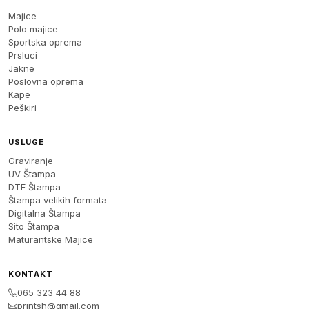
Majice
Polo majice
Sportska oprema
Prsluci
Jakne
Poslovna oprema
Kape
Peškiri
USLUGE
Graviranje
UV Štampa
DTF Štampa
Štampa velikih formata
Digitalna Štampa
Sito Štampa
Maturantske Majice
KONTAKT
065 323 44 88
printsh@gmail.com