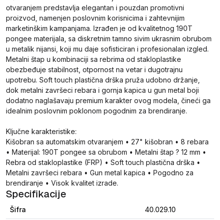
otvaranjem predstavlja elegantan i pouzdan promotivni
proizvod, namenjen poslovnim korisnicima i zahtevnijim
marketinškim kampanjama. Izrađen je od kvalitetnog 190T
pongee materijala, sa diskretnim tamno sivim ukrasnim obrubom
u metalik nijansi, koji mu daje sofisticiran i profesionalan izgled.
Metalni štap u kombinaciji sa rebrima od stakloplastike
obezbeđuje stabilnost, otpornost na vetar i dugotrajnu
upotrebu. Soft touch plastična drška pruža udobno držanje,
dok metalni završeci rebara i gornja kapica u gun metal boji
dodatno naglašavaju premium karakter ovog modela, čineći ga
idealnim poslovnim poklonom pogodnim za brendiranje.
Ključne karakteristike:
Kišobran sa automatskim otvaranjem • 27" kišobran • 8 rebara
• Materijal: 190T pongee sa obrubom • Metalni štap ? 12 mm •
Rebra od stakloplastike (FRP) • Soft touch plastična drška •
Metalni završeci rebara • Gun metal kapica • Pogodno za
brendiranje • Visok kvalitet izrade.
Specifikacije
Šifra
40.029.10