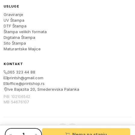
USLUGE
Graviranje
UV Štampa
DTF Štampa
Štampa velikih formata
Digitalna Štampa
Sito Štampa
Maturantske Majice
KONTAKT
065 323 44 88
printsh@gmail.com
office@printshop.rs
Ive Bajazita 20, Smederevska Palanka
PIB: 102106542
MB: 54676107
Nema na stanju