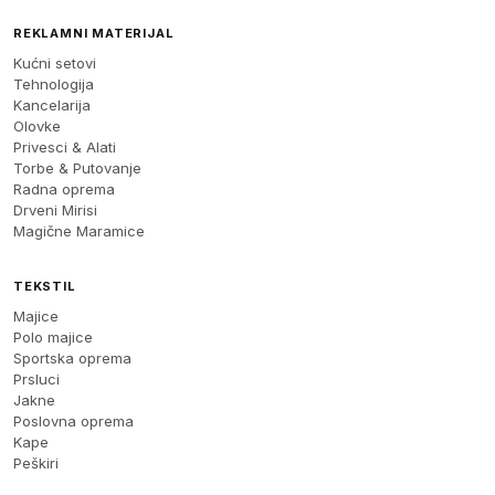
REKLAMNI MATERIJAL
Kućni setovi
Tehnologija
Kancelarija
Olovke
Privesci & Alati
Torbe & Putovanje
Radna oprema
Drveni Mirisi
Magične Maramice
TEKSTIL
Majice
Polo majice
Sportska oprema
Prsluci
Jakne
Poslovna oprema
Kape
Peškiri