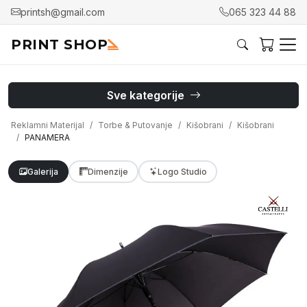
printsh@gmail.com
065 323 44 88
PRINT SHOP
Sve kategorije
Reklamni Materijal
Torbe & Putovanje
Kišobrani
Kišobrani
PANAMERA
Galerija
Dimenzije
Logo Studio