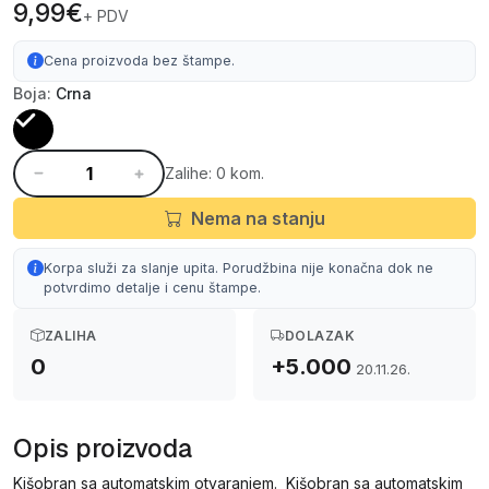
9,99€
+ PDV
Cena proizvoda bez štampe.
Boja:
Crna
Zalihe: 0 kom.
Nema na stanju
Korpa služi za slanje upita. Porudžbina nije konačna dok ne
potvrdimo detalje i cenu štampe.
ZALIHA
DOLAZAK
0
+5.000
20.11.26.
Opis proizvoda
Kišobran sa automatskim otvaranjem. Kišobran sa automatskim