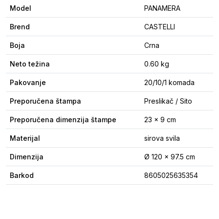
Model
PANAMERA
Brend
CASTELLI
Boja
Crna
Neto težina
0.60 kg
Pakovanje
20/10/1 komada
Preporučena štampa
Preslikač / Sito
Preporučena dimenzija štampe
23 x 9 cm
Materijal
sirova svila
Dimenzija
Ø 120 x 97.5 cm
Barkod
8605025635354