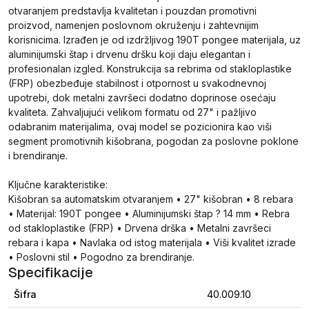
otvaranjem predstavlja kvalitetan i pouzdan promotivni
proizvod, namenjen poslovnom okruženju i zahtevnijim
korisnicima. Izrađen je od izdržljivog 190T pongee materijala, uz
aluminijumski štap i drvenu dršku koji daju elegantan i
profesionalan izgled. Konstrukcija sa rebrima od stakloplastike
(FRP) obezbeđuje stabilnost i otpornost u svakodnevnoj
upotrebi, dok metalni završeci dodatno doprinose osećaju
kvaliteta. Zahvaljujući velikom formatu od 27" i pažljivo
odabranim materijalima, ovaj model se pozicionira kao viši
segment promotivnih kišobrana, pogodan za poslovne poklone
i brendiranje.
Ključne karakteristike:
Kišobran sa automatskim otvaranjem • 27" kišobran • 8 rebara
• Materijal: 190T pongee • Aluminijumski štap ? 14 mm • Rebra
od stakloplastike (FRP) • Drvena drška • Metalni završeci
rebara i kapa • Navlaka od istog materijala • Viši kvalitet izrade
• Poslovni stil • Pogodno za brendiranje.
Specifikacije
Šifra
40.009.10