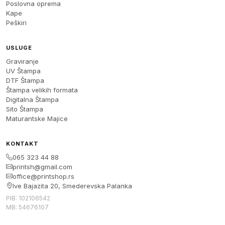
Poslovna oprema
Kape
Peškiri
USLUGE
Graviranje
UV Štampa
DTF Štampa
Štampa velikih formata
Digitalna Štampa
Sito Štampa
Maturantske Majice
KONTAKT
065 323 44 88
printsh@gmail.com
office@printshop.rs
Ive Bajazita 20, Smederevska Palanka
PIB: 102106542
MB: 54676107