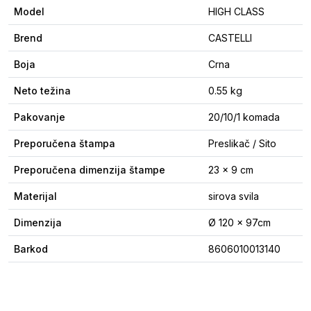
Model
HIGH CLASS
Brend
CASTELLI
Boja
Crna
Neto težina
0.55 kg
Pakovanje
20/10/1 komada
Preporučena štampa
Preslikač / Sito
Preporučena dimenzija štampe
23 x 9 cm
Materijal
sirova svila
Dimenzija
Ø 120 x 97cm
Barkod
8606010013140