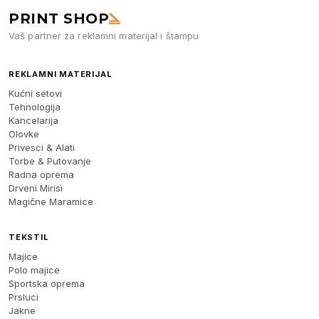
PRINT SHOP
Vaš partner za reklamni materijal i štampu
REKLAMNI MATERIJAL
Kućni setovi
Tehnologija
Kancelarija
Olovke
Privesci & Alati
Torbe & Putovanje
Radna oprema
Drveni Mirisi
Magične Maramice
TEKSTIL
Majice
Polo majice
Sportska oprema
Prsluci
Jakne