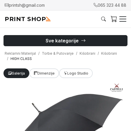
printsh@gmail.com
065 323 44 88
PRINT SHOP
Sve kategorije
Reklamni Materijal
Torbe & Putovanje
Kišobrani
Kišobrani
HIGH CLASS
Galerija
Dimenzije
Logo Studio