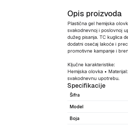
Opis proizvoda
Plastična gel hemijska ol
svakodnevnoj i poslovnoj up
dužeg pisanja. TC kuglica d
dodatni osećaj lakoće i pre
promotivne kampanje i bren
Ključne karakteristike:
Hemijska olovka • Materijal
svakodnevnu upotrebu.
Specifikacije
Šifra
Model
Boja