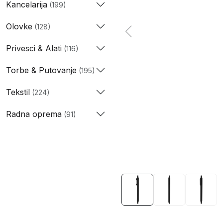
Kancelarija
(199)
Olovke
(128)
Privesci & Alati
(116)
Torbe & Putovanje
(195)
Tekstil
(224)
Radna oprema
(91)