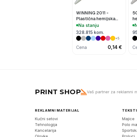
WINNING 2011 -
50
Plastična hemijska
he
olovka
Na stanju
N
328.815 kom.
9
+5
0,14 €
Cena
C
PRINT SHOP
Vaš partner za reklamni m
REKLAMNI MATERIJAL
TEKSTI
Kućni setovi
Majice
Tehnologija
Polo ma
Kancelarija
Sports
Olovke
Prsluci