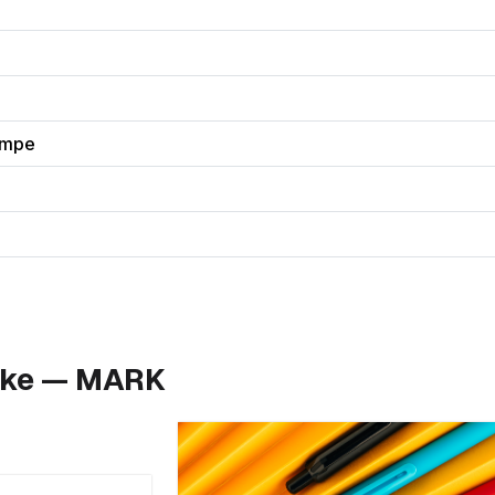
ampe
like — MARK