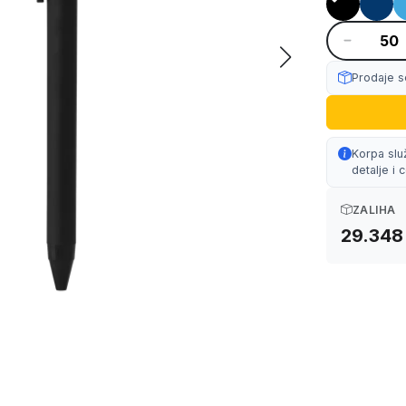
Prodaje s
Korpa slu
detalje i
ZALIHA
29.348