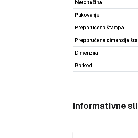
Neto težina
Pakovanje
Preporučena štampa
Preporučena dimenzija št
Dimenzija
Barkod
Informativne s