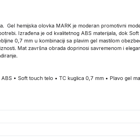
ovka. Gel hemijska olovka MARK je moderan promotivni mo
otrebi. Izrađena je od kvalitetnog ABS materijala, dok Sof
ebljine 0,7 mm u kombinaciji sa plavim gel mastilom obezbeđu
ciznosti. Mat završna obrada doprinosi savremenom i elega
diranje.
: ABS • Soft touch telo • TC kuglica 0,7 mm • Plavo gel ma