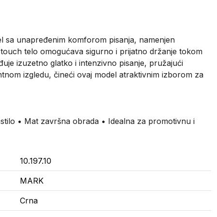
del sa unapređenim komforom pisanja, namenjen
t touch telo omogućava sigurno i prijatno držanje tokom
je izuzetno glatko i intenzivno pisanje, pružajući
ntnom izgledu, čineći ovaj model atraktivnim izborom za
stilo • Mat završna obrada • Idealna za promotivnu i
10.197.10
MARK
Crna