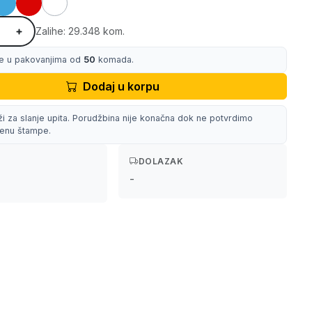
Zalihe: 29.348 kom.
e u pakovanjima od
50
komada.
Dodaj u korpu
ži za slanje upita. Porudžbina nije konačna dok ne potvrdimo
 cenu štampe.
DOLAZAK
-