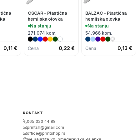
stična
OSCAR - Plastična
BALZAC - Plastična
vka
hemijska olovka
hemijska olovka
Na stanju
Na stanju
271.074 kom.
54.966 kom.
0,11 €
0,22 €
0,13 €
Cena
Cena
KONTAKT
065 323 44 88
printsh@gmail.com
office@printshop.rs
Ive Bajazita 20, Smederevska Palanka