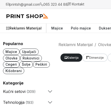
printsh@gmail.com
065 323 44 88
Kontakt
PRINT SHOP
Reklamni Materijal
Majice
Polo majice
Dukser
Popularno
Reklamni Materijal
Olovk
Majice
Upaljači
Galerija
Dimenzije
Olovke
Rokovnici
Cegeri
Šolje
Peškiri
Kišobrani
Kategorije
Kućni setovi
(309)
Tehnologija
(193)