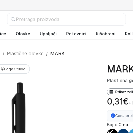
ice
Olovke
Upaljači
Rokovnici
Kišobrani
Rol
e
Plastične olovke
MARK
MAR
Logo Studio
Plastična g
Prikaz zal
0,31€
+
Cena pro
Boja:
Crna