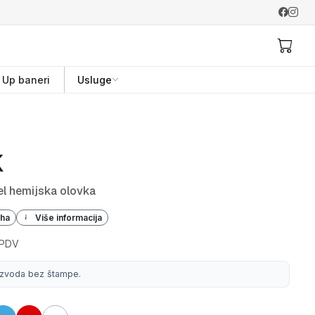
l Up baneri
Usluge
K
el hemijska olovka
iha
Više informacija
 PDV
izvoda bez štampe.