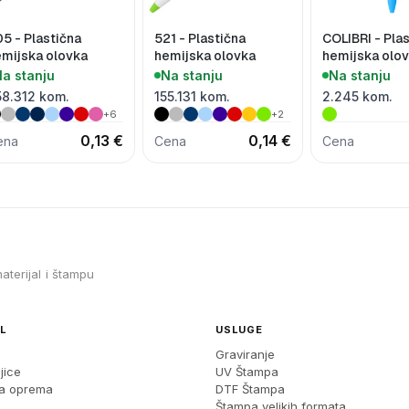
5 - Plastična
521 - Plastična
COLIBRI - Pla
mijska olovka
hemijska olovka
hemijska olo
a stanju
Na stanju
Na stanju
58.312 kom.
155.131 kom.
2.245 kom.
+6
+2
0,13 €
0,14 €
ena
Cena
Cena
aterijal i štampu
L
USLUGE
Graviranje
jice
UV Štampa
ka oprema
DTF Štampa
Štampa velikih formata