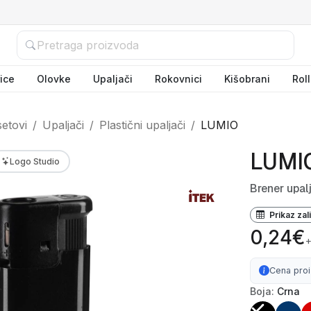
ice
Olovke
Upaljači
Rokovnici
Kišobrani
Rol
setovi
Upaljači
Plastični upaljači
LUMIO
LUMI
Logo Studio
Brener upal
Prikaz zal
0,24€
Cena pro
Boja:
Crna