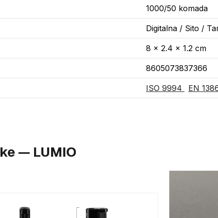
1000/50 komada
Digitalna / Sito / 
8 x 2.4 x 1.2 cm
8605073837366
ISO 9994
EN 138
like — LUMIO