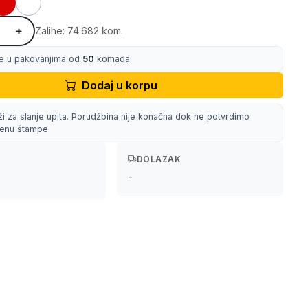
Zalihe: 74.682 kom.
e u pakovanjima od
50
komada.
Dodaj u korpu
ži za slanje upita. Porudžbina nije konačna dok ne potvrdimo
 cenu štampe.
DOLAZAK
-