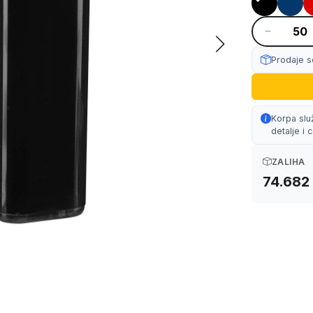
Prodaje s
Korpa slu
detalje i
ZALIHA
74.682