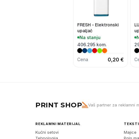
FRESH - Elektronski
LU
upaljač
up
Na stanju
N
406.295 kom.
2
0,20 €
Cena
C
PRINT SHOP
Vaš partner za reklamni m
REKLAMNI MATERIJAL
TEKSTI
Kućni setovi
Majice
Tehnologija
Polo ma