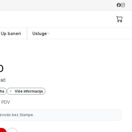
l Up baneri
Usluge
O
jač
iha
Više informacija
+ PDV
izvoda bez štampe.