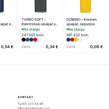
TURBO SOFT -
DOMINO - Kremen
aljač sa
Elektronski upaljač sa
upaljač, nepunjivi
nom
turbo plamenom
Na stanju
Na stanju
247.563 kom.
981.432 kom.
0,54 €
0,34 €
0,08 €
Cena
Cena
KONTAKT
065 323 44 88
printsh@gmail.com