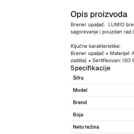
Opis proizvoda
Brener upaljač. LUMIO bren
sagorevanje i pouzdan rad č
Ključne karakteristike:
Brener upaljač • Materijal
zaštita) • Sertifikovan: IS
Specifikacije
Šifra
Model
Brend
Boja
Neto težina