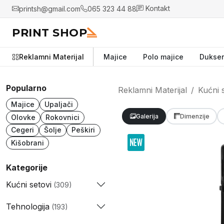
printsh@gmail.com
065 323 44 88
Kontakt
PRINT SHOP
Reklamni Materijal
Majice
Polo majice
Dukser
Popularno
Reklamni Materijal
Kućni 
Majice
Upaljači
Galerija
Dimenzije
Olovke
Rokovnici
Cegeri
Šolje
Peškiri
Kišobrani
Kategorije
Kućni setovi
(309)
Tehnologija
(193)