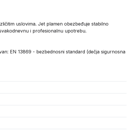
ličitim uslovima. Jet plamen obezbeđuje stabilno
a svakodnevnu i profesionalnu upotrebu.
ovan: EN 13869 - bezbednosni standard (dečja sigurnosna