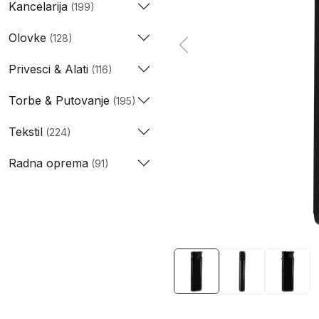
Kancelarija
(199)
Olovke
(128)
Privesci & Alati
(116)
Torbe & Putovanje
(195)
Tekstil
(224)
Radna oprema
(91)