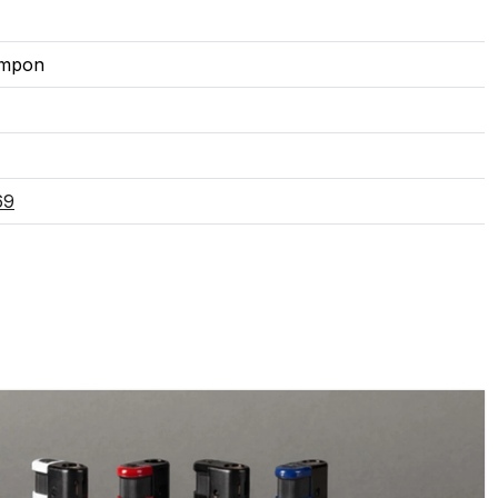
Tampon
69