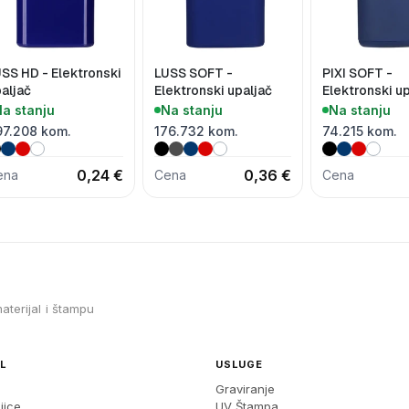
SS HD - Elektronski
LUSS SOFT -
PIXI SOFT -
aljač
Elektronski upaljač
Elektronski up
turbo plame
a stanju
Na stanju
Na stanju
97.208 kom.
176.732 kom.
74.215 kom.
0,24 €
0,36 €
ena
Cena
Cena
aterijal i štampu
L
USLUGE
Graviranje
jice
UV Štampa