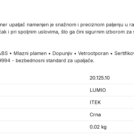
er upaljač namenjen je snažnom i preciznom paljenju u raz
ak i pri spoljnim uslovima, što ga čini sigurnim izborom z
: ABS • Mlazni plamen • Dopunjiv • Vetrootporan • Sertifik
O 9994 - bezbednosni standard za upaljače.
20.125.10
LUMIO
ITEK
Crna
0.02 kg