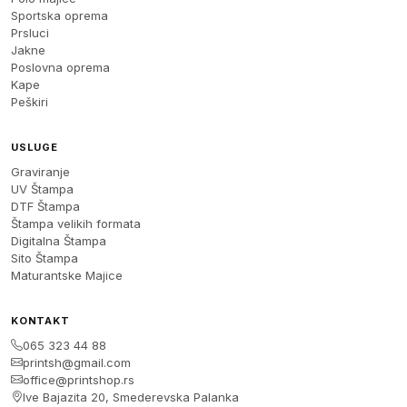
Sportska oprema
Prsluci
Jakne
Poslovna oprema
Kape
Peškiri
USLUGE
Graviranje
UV Štampa
DTF Štampa
Štampa velikih formata
Digitalna Štampa
Sito Štampa
Maturantske Majice
KONTAKT
065 323 44 88
printsh@gmail.com
office@printshop.rs
Ive Bajazita 20, Smederevska Palanka