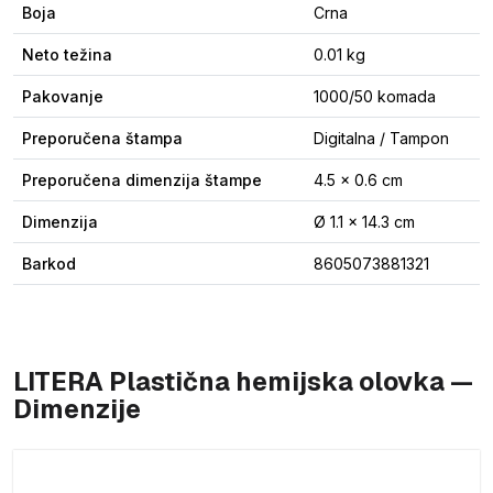
Boja
Crna
Neto težina
0.01 kg
Pakovanje
1000/50 komada
Preporučena štampa
Digitalna / Tampon
Preporučena dimenzija štampe
4.5 x 0.6 cm
Dimenzija
Ø 1.1 x 14.3 cm
Barkod
8605073881321
LITERA Plastična hemijska olovka —
Dimenzije