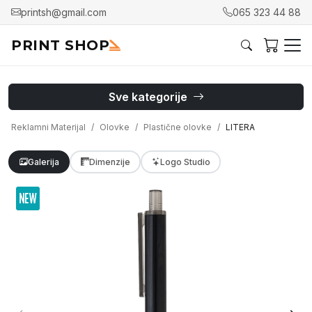
printsh@gmail.com
065 323 44 88
PRINT SHOP
Sve kategorije
Reklamni Materijal
Olovke
Plastične olovke
LITERA
Galerija
Dimenzije
Logo Studio