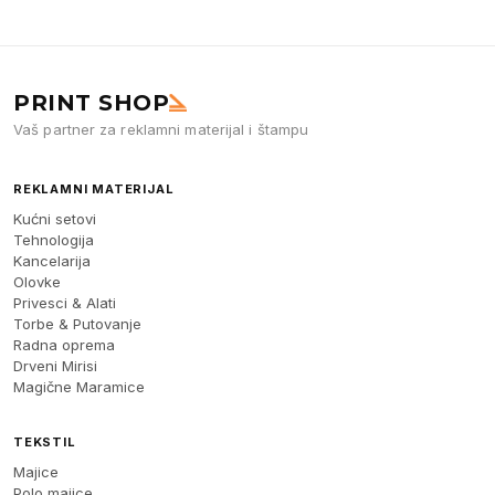
PRINT SHOP
Vaš partner za reklamni materijal i štampu
REKLAMNI MATERIJAL
Kućni setovi
Tehnologija
Kancelarija
Olovke
Privesci & Alati
Torbe & Putovanje
Radna oprema
Drveni Mirisi
Magične Maramice
TEKSTIL
Majice
Polo majice