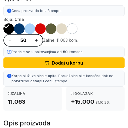
Cena proizvoda bez štampe.
Boja:
Crna
Zalihe: 11.063 kom.
Prodaje se u pakovanjima od
50
komada.
Dodaj u korpu
Korpa služi za slanje upita. Porudžbina nije konačna dok ne
potvrdimo detalje i cenu štampe.
ZALIHA
DOLAZAK
11.063
+15.000
31.10.26.
Opis proizvoda