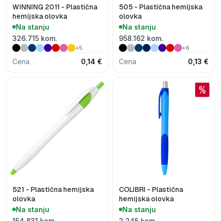
WINNING 2011 - Plastična
505 - Plastična hemijska
hemijska olovka
olovka
Na stanju
Na stanju
326.715 kom.
958.162 kom.
+5
+6
Cena
0,14 €
Cena
0,13 €
521 - Plastična hemijska
COLIBRI - Plastična
olovka
hemijska olovka
Na stanju
Na stanju
154.831 kom.
2.245 kom.