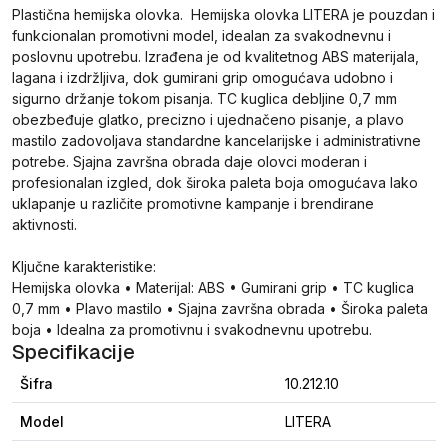
Plastična hemijska olovka. Hemijska olovka LITERA je pouzdan i
funkcionalan promotivni model, idealan za svakodnevnu i
poslovnu upotrebu. Izrađena je od kvalitetnog ABS materijala,
lagana i izdržljiva, dok gumirani grip omogućava udobno i
sigurno držanje tokom pisanja. TC kuglica debljine 0,7 mm
obezbeđuje glatko, precizno i ujednačeno pisanje, a plavo
mastilo zadovoljava standardne kancelarijske i administrativne
potrebe. Sjajna završna obrada daje olovci moderan i
profesionalan izgled, dok široka paleta boja omogućava lako
uklapanje u različite promotivne kampanje i brendirane
aktivnosti.
Ključne karakteristike:
Hemijska olovka • Materijal: ABS • Gumirani grip • TC kuglica
0,7 mm • Plavo mastilo • Sjajna završna obrada • Široka paleta
boja • Idealna za promotivnu i svakodnevnu upotrebu.
Specifikacije
Šifra
10.212.10
Model
LITERA