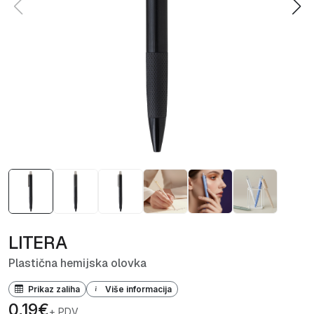
LITERA
Plastična hemijska olovka
Prikaz zaliha
Više informacija
0,19€
+ PDV