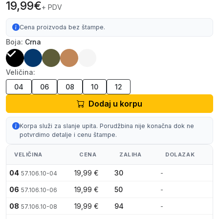
19,99€
+ PDV
Cena proizvoda bez štampe.
Boja:
Crna
Veličina:
04
06
08
10
12
Dodaj u korpu
Korpa služi za slanje upita. Porudžbina nije konačna dok ne
potvrdimo detalje i cenu štampe.
VELIČINA
CENA
ZALIHA
DOLAZAK
04
19,99 €
30
-
57.106.10-04
06
19,99 €
50
-
57.106.10-06
08
19,99 €
94
-
57.106.10-08