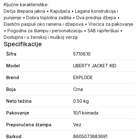
Ključne karakteristike:
Dečja štepana jakna • Kapuljača • Lagana konstrukcija i
punjenje • Dobra toplotna zaštita • Dva prednja džepa •
Elastični paspuli oko ramena i džepova • Vrećica za pakovanje
• Pogodna za štampu i personalizaciju • SAB rajsferšlusi •
Dostupna i u ženskoj i muškoj verziji.
Specifikacije
Šifra
57.106.10
Model
LIBERTY JACKET KID
Brend
EXPLODE
Boja
Crna
Neto težina
0.50 kg
Pakovanje
10/1 komada
Preporučena štampa
Vez
Barkod
8605073883691