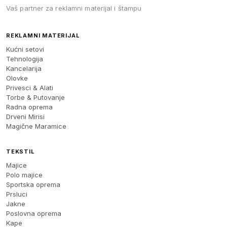
Vaš partner za reklamni materijal i štampu
REKLAMNI MATERIJAL
Kućni setovi
Tehnologija
Kancelarija
Olovke
Privesci & Alati
Torbe & Putovanje
Radna oprema
Drveni Mirisi
Magične Maramice
TEKSTIL
Majice
Polo majice
Sportska oprema
Prsluci
Jakne
Poslovna oprema
Kape