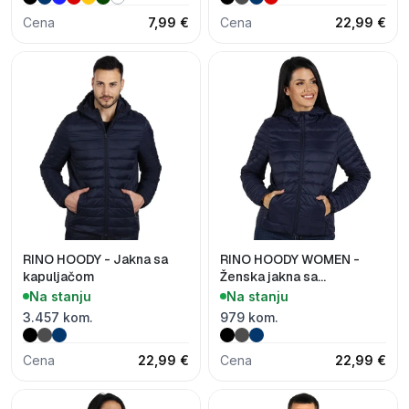
Cena
7,99 €
Cena
22,99 €
RINO HOODY - Jakna sa
RINO HOODY WOMEN -
kapuljačom
Ženska jakna sa
kapuljačom
Na stanju
Na stanju
3.457 kom.
979 kom.
Cena
22,99 €
Cena
22,99 €