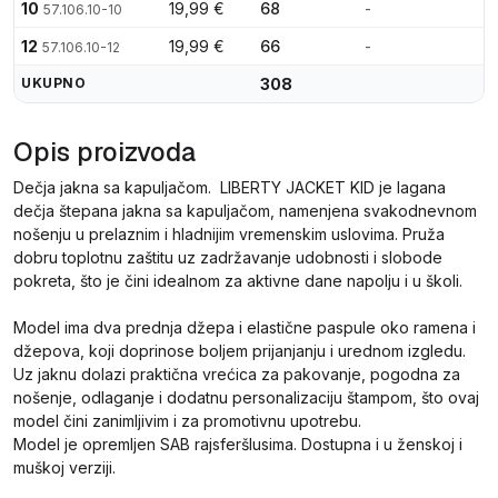
10
19,99 €
68
-
57.106.10-10
12
19,99 €
66
-
57.106.10-12
UKUPNO
308
Opis proizvoda
Dečja jakna sa kapuljačom. LIBERTY JACKET KID je lagana
dečja štepana jakna sa kapuljačom, namenjena svakodnevnom
nošenju u prelaznim i hladnijim vremenskim uslovima. Pruža
dobru toplotnu zaštitu uz zadržavanje udobnosti i slobode
pokreta, što je čini idealnom za aktivne dane napolju i u školi.
Model ima dva prednja džepa i elastične paspule oko ramena i
džepova, koji doprinose boljem prijanjanju i urednom izgledu.
Uz jaknu dolazi praktična vrećica za pakovanje, pogodna za
nošenje, odlaganje i dodatnu personalizaciju štampom, što ovaj
model čini zanimljivim i za promotivnu upotrebu.
Model je opremljen SAB rajsferšlusima. Dostupna i u ženskoj i
muškoj verziji.