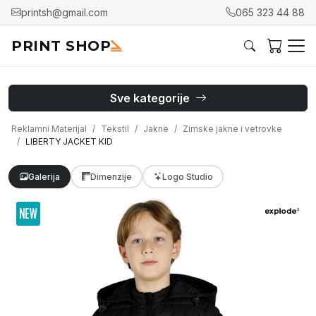
printsh@gmail.com
065 323 44 88
PRINT SHOP
Sve kategorije
Reklamni Materijal
Tekstil
Jakne
Zimske jakne i vetrovke
LIBERTY JACKET KID
Galerija
Dimenzije
Logo Studio