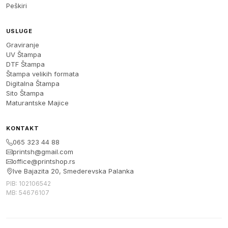
Peškiri
USLUGE
Graviranje
UV Štampa
DTF Štampa
Štampa velikih formata
Digitalna Štampa
Sito Štampa
Maturantske Majice
KONTAKT
065 323 44 88
printsh@gmail.com
office@printshop.rs
Ive Bajazita 20, Smederevska Palanka
PIB: 102106542
MB: 54676107