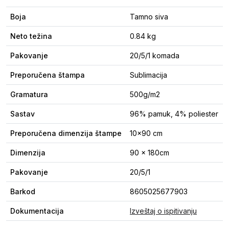
Boja
Tamno siva
Neto težina
0.84 kg
Pakovanje
20/5/1 komada
Preporučena štampa
Sublimacija
Gramatura
500g/m2
Sastav
96% pamuk, 4% poliester
Preporučena dimenzija štampe
10x90 cm
Dimenzija
90 x 180cm
Pakovanje
20/5/1
Barkod
8605025677903
Dokumentacija
Izveštaj o ispitivanju