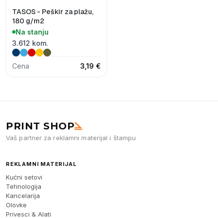
TASOS - Peškir za plažu,
180 g/m2
Na stanju
3.612 kom.
Cena
3,19 €
PRINT SHOP
Vaš partner za reklamni materijal i štampu
REKLAMNI MATERIJAL
Kućni setovi
Tehnologija
Kancelarija
Olovke
Privesci & Alati