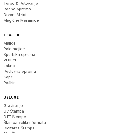
Torbe & Putovanje
Radna oprema
Drveni Mirisi
Magične Maramice
TEKSTIL
Majice
Polo majice
Sportska oprema
Prsluci
Jakne
Poslovna oprema
Kape
Peškiri
USLUGE
Graviranje
UV Štampa
DTF Štampa
Štampa velikih formata
Digitalna Štampa