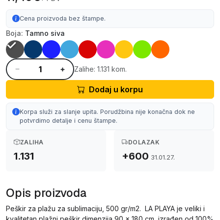
Cena proizvoda bez štampe.
Boja:
Tamno siva
Zalihe: 1.131 kom.
Dodaj u korpu
Korpa služi za slanje upita. Porudžbina nije konačna dok ne
potvrdimo detalje i cenu štampe.
ZALIHA
DOLAZAK
1.131
+600
31.01.27.
Opis proizvoda
Peškir za plažu za sublimaciju, 500 gr/m2. LA PLAYA je veliki i
kvalitetan plažni peškir dimenzija 90 × 180 cm, izrađen od 100%