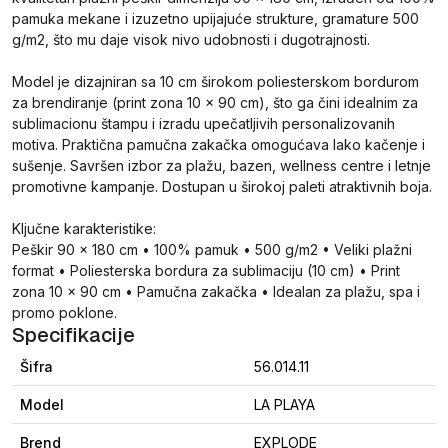
pamuka mekane i izuzetno upijajuće strukture, gramature 500
g/m2, što mu daje visok nivo udobnosti i dugotrajnosti.
Model je dizajniran sa 10 cm širokom poliesterskom bordurom
za brendiranje (print zona 10 × 90 cm), što ga čini idealnim za
sublimacionu štampu i izradu upečatljivih personalizovanih
motiva. Praktična pamučna zakačka omogućava lako kačenje i
sušenje. Savršen izbor za plažu, bazen, wellness centre i letnje
promotivne kampanje. Dostupan u širokoj paleti atraktivnih boja.
Ključne karakteristike:
Peškir 90 × 180 cm • 100% pamuk • 500 g/m2 • Veliki plažni
format • Poliesterska bordura za sublimaciju (10 cm) • Print
zona 10 × 90 cm • Pamučna zakačka • Idealan za plažu, spa i
promo poklone.
Specifikacije
Šifra
56.014.11
Model
LA PLAYA
Brend
EXPLODE