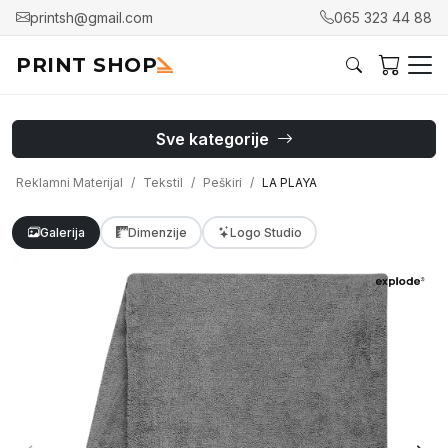
printsh@gmail.com
065 323 44 88
PRINT SHOP
Sve kategorije
Reklamni Materijal
Tekstil
Peškiri
LA PLAYA
Galerija
Dimenzije
Logo Studio