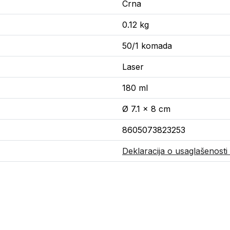
Crna
0.12 kg
50/1 komada
Laser
180 ml
Ø 7.1 x 8 cm
8605073823253
Deklaracija o usaglašenosti