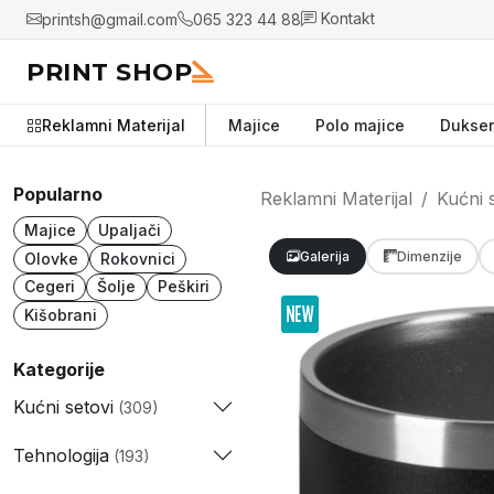
printsh@gmail.com
065 323 44 88
Kontakt
PRINT SHOP
Reklamni Materijal
Majice
Polo majice
Dukser
Popularno
Reklamni Materijal
Kućni 
Majice
Upaljači
Galerija
Dimenzije
Olovke
Rokovnici
Cegeri
Šolje
Peškiri
Kišobrani
Kategorije
Kućni setovi
(309)
Tehnologija
(193)