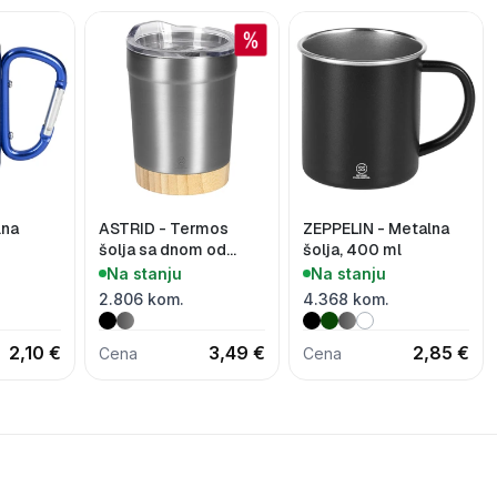
lna
ASTRID - Termos
ZEPPELIN - Metalna
šolja sa dnom od
šolja, 400 ml
bambusa, 300 ml
Na stanju
Na stanju
2.806 kom.
4.368 kom.
2,10 €
3,49 €
2,85 €
Cena
Cena