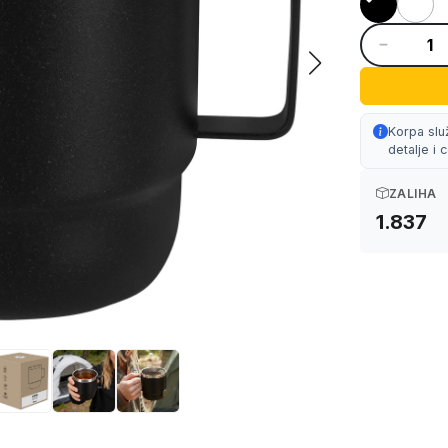
Korpa slu
detalje i
ZALIHA
1.837