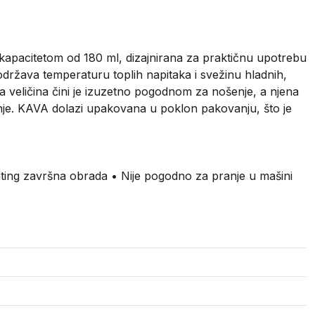
 kapacitetom od 180 ml, dizajnirana za praktičnu upotrebu
održava temperaturu toplih napitaka i svežinu hladnih,
a veličina čini je izuzetno pogodnom za nošenje, a njena
nje. KAVA dolazi upakovana u poklon pakovanju, što je
oating završna obrada • Nije pogodno za pranje u mašini