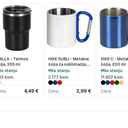
RILLA - Termos
HIKE SUBLI - Metalna
HIKE C - Meta
lja, 355 ml
šolja za sublimaciju,
šolja, 200 ml
200 ml
a stanju
Na stanju
Na stanju
33 kom.
2.177 kom.
11.602 kom.
4,49 €
2,99 €
ena
Cena
Cena