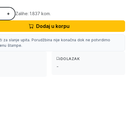
Zalihe: 1.837 kom.
Dodaj u korpu
ži za slanje upita. Porudžbina nije konačna dok ne potvrdimo
 cenu štampe.
DOLAZAK
-