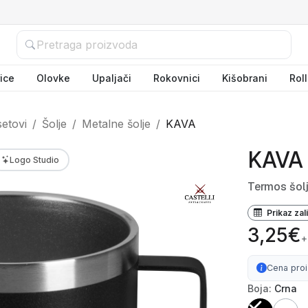
ice
Olovke
Upaljači
Rokovnici
Kišobrani
Rol
setovi
Šolje
Metalne šolje
KAVA
KAVA
Logo Studio
Termos šolj
Prikaz zal
3,25€
+
Cena pro
Boja:
Crna