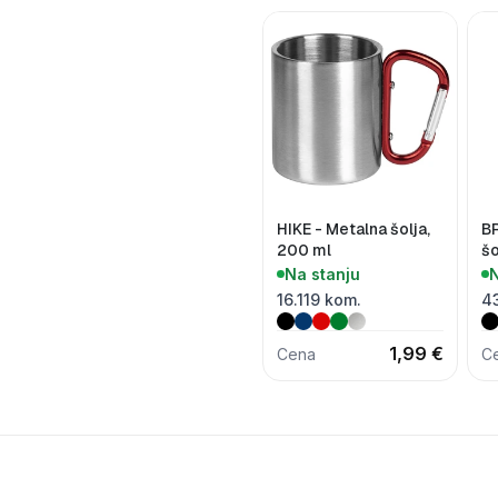
HIKE - Metalna šolja,
B
200 ml
šo
Na stanju
N
16.119 kom.
4
1,99 €
Cena
C