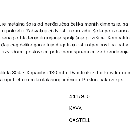
je metalna šolja od nerđajućeg čelika manjih dimenzija, sa
li u pokretu. Zahvaljujući dvostrukom zidu, šolja pouzdano 
enaglo hlađenje ili grejanje spoljašnje površine. Kompaktn
đajućeg čelika garantuje dugotrajnost i otpornost na haba
proizvodom i poslovnim poklonom spremnim za brendiranje.
kvaliteta 304 • Kapacitet: 180 ml • Dvostruki zid • Powder c
a upotrebu u mikrotalasnoj pećnici • Poklon pakovanje.
44.179.10
KAVA
CASTELLI