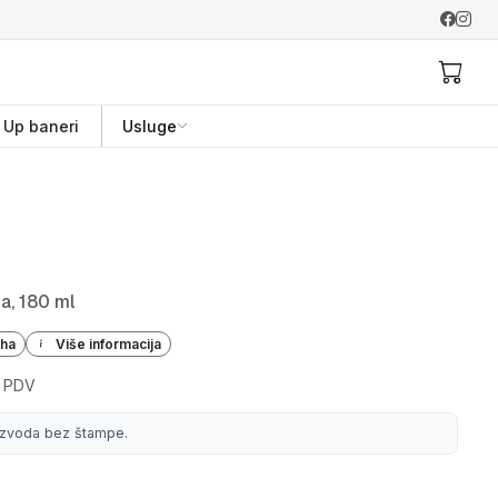
l Up baneri
Usluge
a, 180 ml
iha
Više informacija
 PDV
izvoda bez štampe.