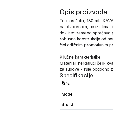
Opis proizvoda
Termos šolja, 180 ml. KAVA 
na otvorenom, na izletima i
dok istovremeno sprečava pr
robusna konstrukcija od ner
čini odličnim promotivnim 
Ključne karakteristike:
Materijal: nerđajući čelik 
za sudove • Nije pogodno z
Specifikacije
Šifra
Model
Brend