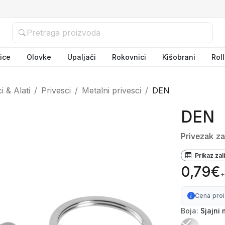
ice
Olovke
Upaljači
Rokovnici
Kišobrani
Rol
i & Alati
Privesci
Metalni privesci
DEN
DEN
Privezak za
Prikaz zal
0,79€
+
Cena pro
Boja:
Sjajni 