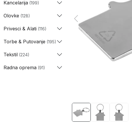
Kancelarija
(199)
Olovke
(128)
Privesci & Alati
(116)
Torbe & Putovanje
(195)
Tekstil
(224)
Radna oprema
(91)