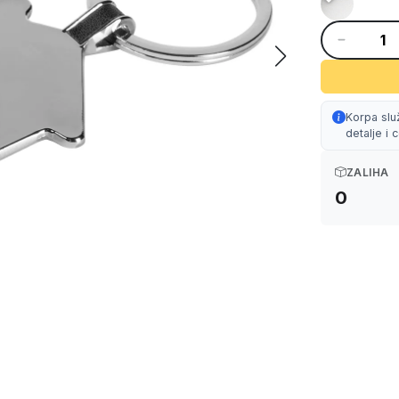
Korpa slu
detalje i
ZALIHA
0