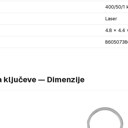
400/50/1
Laser
4.8 x 4.4 
86050738
 ključeve — Dimenzije