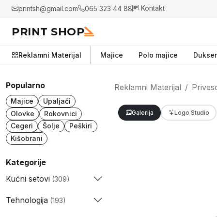
printsh@gmail.com
065 323 44 88
Kontakt
PRINT SHOP
Reklamni Materijal
Majice
Polo majice
Dukser
Popularno
Reklamni Materijal
Privesc
Majice
Upaljači
Galerija
Logo Studio
Olovke
Rokovnici
Cegeri
Šolje
Peškiri
Kišobrani
Kategorije
Kućni setovi
(309)
Tehnologija
(193)