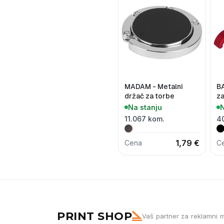
MADAM - Metalni
BA
držač za torbe
za
ot
Na stanju
N
11.067 kom.
4
1,79 €
Cena
C
PRINT SHOP
Vaš partner za reklamni m