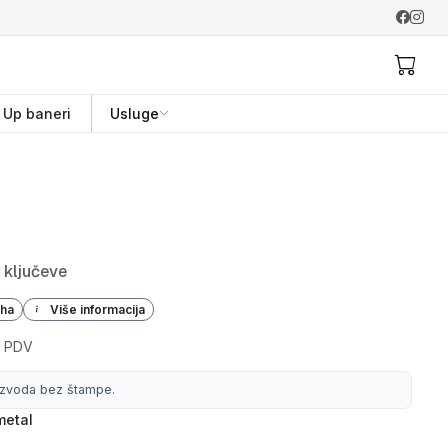
l Up baneri
Usluge
 ključeve
iha
Više informacija
 PDV
izvoda bez štampe.
metal