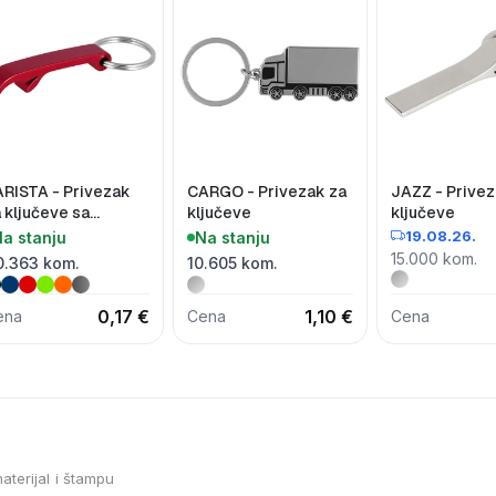
RISTA - Privezak
CARGO - Privezak za
JAZZ - Privez
 ključeve sa
ključeve
ključeve
varačem za flaše
19.08.26.
a stanju
Na stanju
15.000 kom.
0.363 kom.
10.605 kom.
0,17 €
1,10 €
ena
Cena
Cena
aterijal i štampu