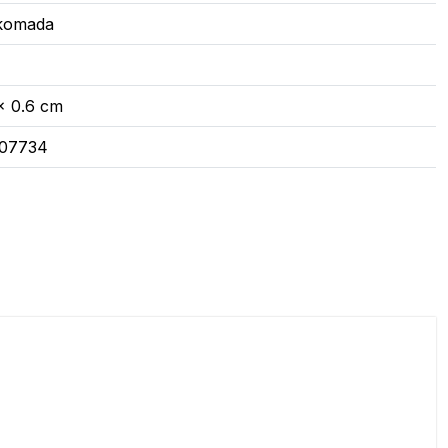
 komada
x 0.6 cm
07734