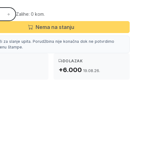
Zalihe: 0 kom.
Nema na stanju
ži za slanje upita. Porudžbina nije konačna dok ne potvrdimo
 cenu štampe.
DOLAZAK
+6.000
19.08.26.