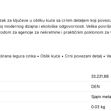
zak za ključeve u obliku kuće sa crnim detaljem koji povezu
spoj modernog dizajna i ekološke odgovornosti. Velika površ
vodom za agencije za nekretnine i praktičnim poklonom za 
lirana legura cinka • Oblik kuće • Crni povezani detalj • Ve
33.231.88
DEN
Sjajni meta
0.03 kg