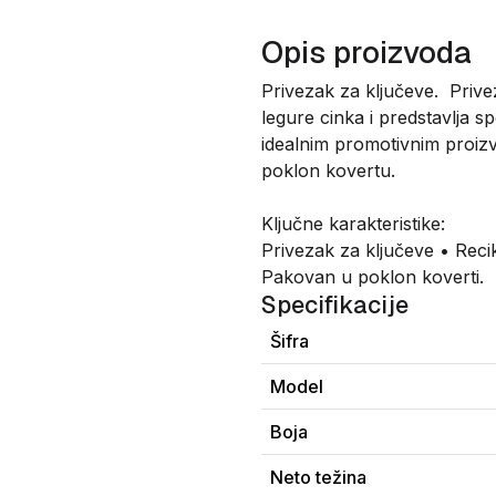
Opis proizvoda
Privezak za ključeve. Prive
legure cinka i predstavlja 
idealnim promotivnim proiz
poklon kovertu.
Ključne karakteristike:
Privezak za ključeve • Recik
Pakovan u poklon koverti.
Specifikacije
Šifra
Model
Boja
Neto težina