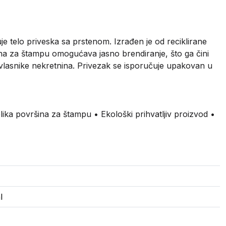
je telo priveska sa prstenom. Izrađen je od reciklirane
ina za štampu omogućava jasno brendiranje, što ga čini
vlasnike nekretnina. Privezak se isporučuje upakovan u
lika površina za štampu • Ekološki prihvatljiv proizvod •
l