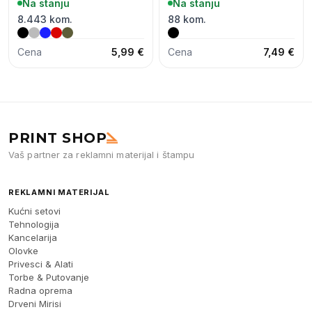
Na stanju
Na stanju
8.443 kom.
88 kom.
Cena
5,99 €
Cena
7,49 €
PRINT SHOP
Vaš partner za reklamni materijal i štampu
REKLAMNI MATERIJAL
Kućni setovi
Tehnologija
Kancelarija
Olovke
Privesci & Alati
Torbe & Putovanje
Radna oprema
Drveni Mirisi