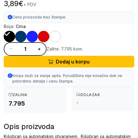
3,89€
+ PDV
Cena proizvoda bez štampe.
Boja:
Crna
Zalihe: 7.795 kom.
Dodaj u korpu
Korpa služi za slanje upita. Porudžbina nije konačna dok ne
potvrdimo detalje i cenu štampe.
ZALIHA
DOLAZAK
-
7.795
Opis proizvoda
Kišobran sa automatskim otvaranjem. Kišobran sa automatskim