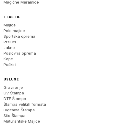
Magične Maramice
TEKSTIL
Majice
Polo majice
Sportska oprema
Prsluci
Jakne
Poslovna oprema
Kape
Peškiri
USLUGE
Graviranje
UV Štampa
DTF Štampa
Štampa velikih formata
Digitalna Štampa
Sito Štampa
Maturantske Majice