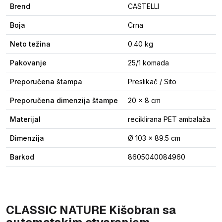
Brend
CASTELLI
Boja
Crna
Neto težina
0.40 kg
Pakovanje
25/1 komada
Preporučena štampa
Preslikač / Sito
Preporučena dimenzija štampe
20 x 8 cm
Materijal
reciklirana PET ambalaža
Dimenzija
Ø 103 x 89.5 cm
Barkod
8605040084960
CLASSIC NATURE Kišobran sa