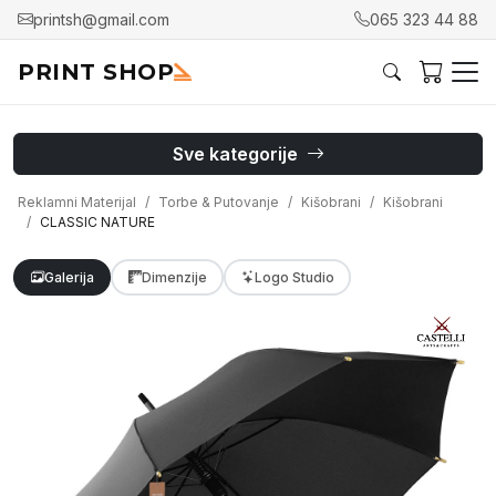
printsh@gmail.com
065 323 44 88
PRINT SHOP
Sve kategorije
Reklamni Materijal
Torbe & Putovanje
Kišobrani
Kišobrani
CLASSIC NATURE
Galerija
Dimenzije
Logo Studio