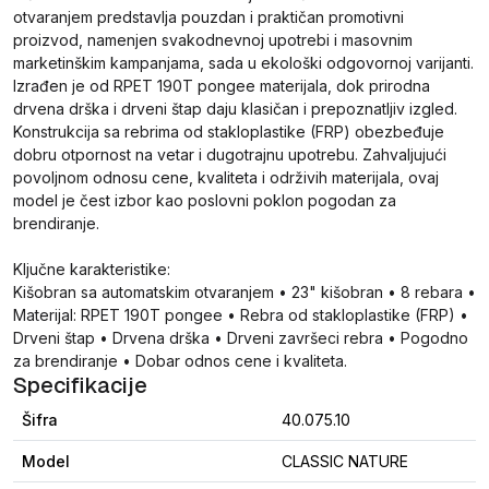
otvaranjem predstavlja pouzdan i praktičan promotivni
proizvod, namenjen svakodnevnoj upotrebi i masovnim
marketinškim kampanjama, sada u ekološki odgovornoj varijanti.
Izrađen je od RPET 190T pongee materijala, dok prirodna
drvena drška i drveni štap daju klasičan i prepoznatljiv izgled.
Konstrukcija sa rebrima od stakloplastike (FRP) obezbeđuje
dobru otpornost na vetar i dugotrajnu upotrebu. Zahvaljujući
povoljnom odnosu cene, kvaliteta i održivih materijala, ovaj
model je čest izbor kao poslovni poklon pogodan za
brendiranje.
Ključne karakteristike:
Kišobran sa automatskim otvaranjem • 23" kišobran • 8 rebara •
Materijal: RPET 190T pongee • Rebra od stakloplastike (FRP) •
Drveni štap • Drvena drška • Drveni završeci rebra • Pogodno
za brendiranje • Dobar odnos cene i kvaliteta.
Specifikacije
Šifra
40.075.10
Model
CLASSIC NATURE