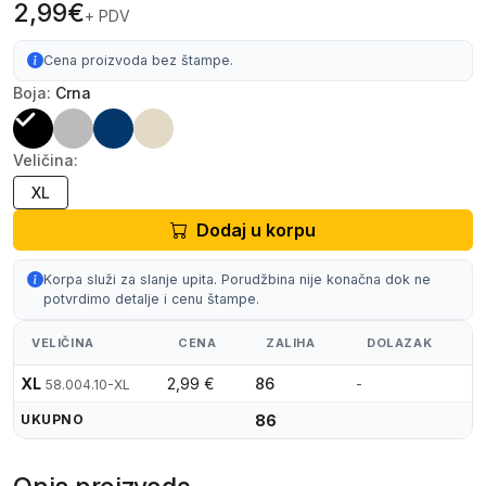
2,99€
+ PDV
Cena proizvoda bez štampe.
Boja:
Crna
Veličina:
XL
Dodaj u korpu
Korpa služi za slanje upita. Porudžbina nije konačna dok ne
potvrdimo detalje i cenu štampe.
VELIČINA
CENA
ZALIHA
DOLAZAK
XL
2,99 €
86
-
58.004.10-XL
UKUPNO
86