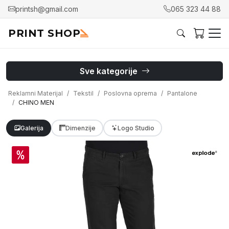
printsh@gmail.com
065 323 44 88
PRINT SHOP
Sve kategorije
Reklamni Materijal
Tekstil
Poslovna oprema
Pantalone
CHINO MEN
Galerija
Dimenzije
Logo Studio