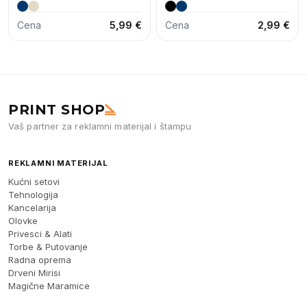
Cena
5,99 €
Cena
2,99 €
PRINT SHOP
Vaš partner za reklamni materijal i štampu
REKLAMNI MATERIJAL
Kućni setovi
Tehnologija
Kancelarija
Olovke
Privesci & Alati
Torbe & Putovanje
Radna oprema
Drveni Mirisi
Magične Maramice