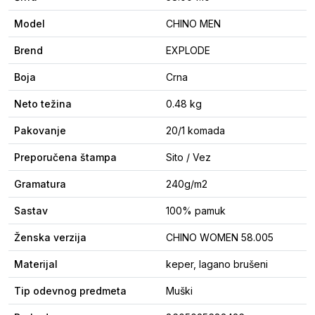
Model
CHINO MEN
Brend
EXPLODE
Boja
Crna
Neto težina
0.48 kg
Pakovanje
20/1 komada
Preporučena štampa
Sito / Vez
Gramatura
240g/m2
Sastav
100% pamuk
Ženska verzija
CHINO WOMEN 58.005
Materijal
keper, lagano brušeni
Tip odevnog predmeta
Muški