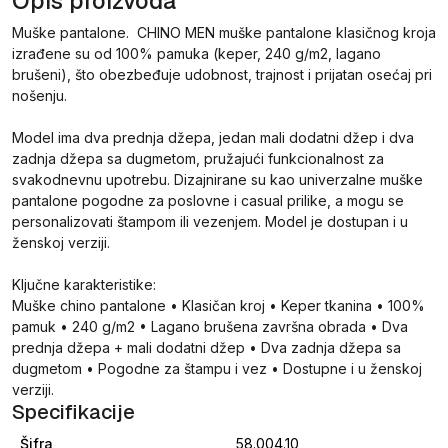
Opis proizvoda
Muške pantalone. CHINO MEN muške pantalone klasičnog kroja
izrađene su od 100% pamuka (keper, 240 g/m2, lagano
brušeni), što obezbeđuje udobnost, trajnost i prijatan osećaj pri
nošenju.
Model ima dva prednja džepa, jedan mali dodatni džep i dva
zadnja džepa sa dugmetom, pružajući funkcionalnost za
svakodnevnu upotrebu. Dizajnirane su kao univerzalne muške
pantalone pogodne za poslovne i casual prilike, a mogu se
personalizovati štampom ili vezenjem. Model je dostupan i u
ženskoj verziji.
Ključne karakteristike:
Muške chino pantalone • Klasičan kroj • Keper tkanina • 100%
pamuk • 240 g/m2 • Lagano brušena završna obrada • Dva
prednja džepa + mali dodatni džep • Dva zadnja džepa sa
dugmetom • Pogodne za štampu i vez • Dostupne i u ženskoj
verziji.
Specifikacije
Šifra
58.004.10