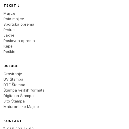
TEKSTIL
Majice
Polo majice
Sportska oprema
Prsluci
Jakne
Poslovna oprema
Kape
Peškiri
USLUGE
Graviranje
UV Štampa
DTF Štampa
Štampa velikih formata
Digitalna Štampa
Sito Štampa
Maturantske Majice
KONTAKT
065 323 44 88