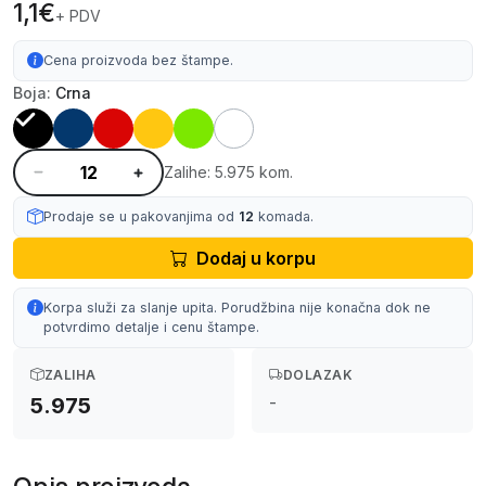
1,1€
+ PDV
Cena proizvoda bez štampe.
Boja:
Crna
Zalihe: 5.975 kom.
Prodaje se u pakovanjima od
12
komada.
Dodaj u korpu
Korpa služi za slanje upita. Porudžbina nije konačna dok ne
potvrdimo detalje i cenu štampe.
ZALIHA
DOLAZAK
-
5.975