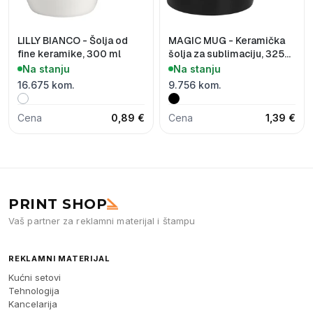
LILLY BIANCO - Šolja od
MAGIC MUG - Keramička
fine keramike, 300 ml
šolja za sublimaciju, 325
ml
Na stanju
Na stanju
16.675 kom.
9.756 kom.
Cena
0,89 €
Cena
1,39 €
PRINT SHOP
Vaš partner za reklamni materijal i štampu
REKLAMNI MATERIJAL
Kućni setovi
Tehnologija
Kancelarija