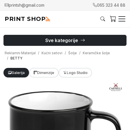
printsh@gmail.com
065 323 44 88
PRINT SHOP
Sve kategorije
Reklamni Materijal
Kućni setovi
Šolje
Keramičke šolje
BETTY
Galerija
Dimenzije
Logo Studio