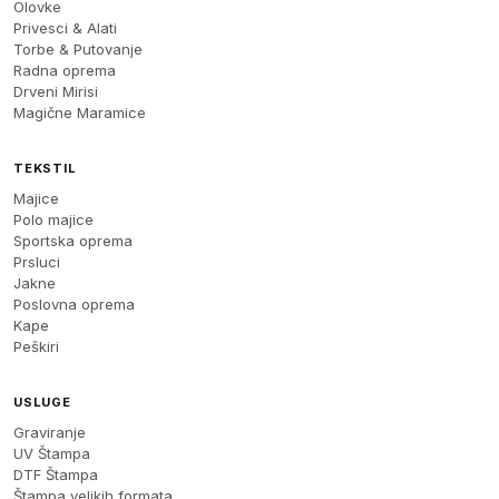
Olovke
Privesci & Alati
Torbe & Putovanje
Radna oprema
Drveni Mirisi
Magične Maramice
TEKSTIL
Majice
Polo majice
Sportska oprema
Prsluci
Jakne
Poslovna oprema
Kape
Peškiri
USLUGE
Graviranje
UV Štampa
DTF Štampa
Štampa velikih formata