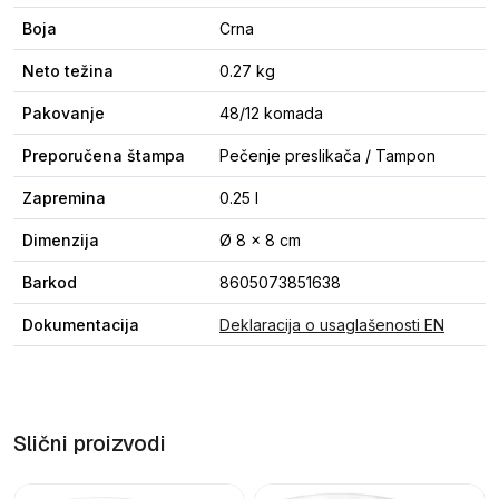
Boja
Crna
Neto težina
0.27 kg
Pakovanje
48/12 komada
Preporučena štampa
Pečenje preslikača / Tampon
Zapremina
0.25 l
Dimenzija
Ø 8 x 8 cm
Barkod
8605073851638
Dokumentacija
Deklaracija o usaglašenosti EN
Slični proizvodi