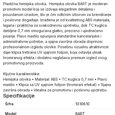
Plastična hemijska olovka. Hemijska olovka BART je moderan
promotivni model koji se izdvaja elegantnim detaljima i
pouzdanom izradom, što je čini odličnim izborom za brendiranje
i poslovne događaje. Izrađena je od kvalitetnog ABS materijala,
lagana i praktična za svakodnevnu upotrebu, dok TC kuglica
debljine 0,7 mm omogućava glatko, precizno i ujednačeno
pisanje. Plavo mastilo ispunjava standardne kancelarijske i
administrativne potrebe, a sjajna završna obrada doprinosi
profesionalnom izgledu olovke. Posebnu vizuelnu atraktivnost
daje klipsa tretirana UV sjajnom folijom, koja ostavlja utisak
hromiranog efekta i dodatno naglašava premium izgled ovog
promotivnog proizvoda.
Ključne karakteristike:
Hemijska olovka • Materijal: ABS • TC kuglica 0,7 mm • Plavo
mastilo • Klipsa sa UV sjajnom folijom (hromirani efekat) • Sjajna
završna obrada • Idealna za promotivnu i poslovnu upotrebu.
Specifikacije
Šifra
10.106.10
Model
BART