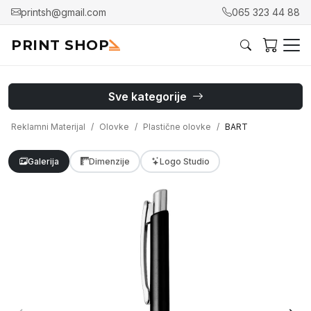
printsh@gmail.com
065 323 44 88
PRINT SHOP
Sve kategorije
Reklamni Materijal
Olovke
Plastične olovke
BART
Galerija
Dimenzije
Logo Studio