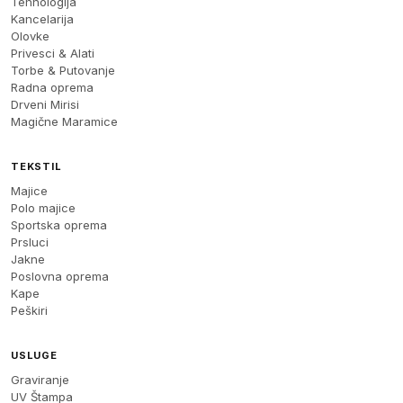
Tehnologija
Kancelarija
Olovke
Privesci & Alati
Torbe & Putovanje
Radna oprema
Drveni Mirisi
Magične Maramice
TEKSTIL
Majice
Polo majice
Sportska oprema
Prsluci
Jakne
Poslovna oprema
Kape
Peškiri
USLUGE
Graviranje
UV Štampa