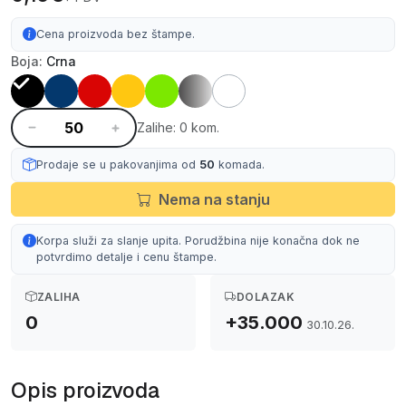
Cena proizvoda bez štampe.
Boja:
Crna
Zalihe: 0 kom.
Prodaje se u pakovanjima od
50
komada.
Nema na stanju
Korpa služi za slanje upita. Porudžbina nije konačna dok ne
potvrdimo detalje i cenu štampe.
ZALIHA
DOLAZAK
0
+35.000
30.10.26.
Opis proizvoda