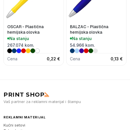
OSCAR - Plastična
BALZAC - Plastična
hemijska olovka
hemijska olovka
Na stanju
Na stanju
267.074 kom.
54.966 kom.
Cena
0,22 €
Cena
0,13 €
PRINT SHOP
Vaš partner za reklamni materijal i štampu
REKLAMNI MATERIJAL
Kućni setovi