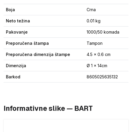
Boja
Crna
Neto težina
0.01 kg
Pakovanje
1000/50 komada
Preporučena štampa
Tampon
Preporučena dimenzija štampe
4.5 x 0.6 cm
Dimenzija
Ø 1 x 14cm
Barkod
8605025635132
Informativne slike — BART