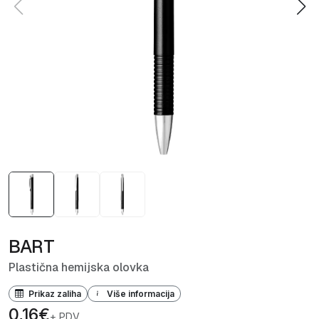
BART
Plastična hemijska olovka
Prikaz zaliha
Više informacija
0,16€
+ PDV