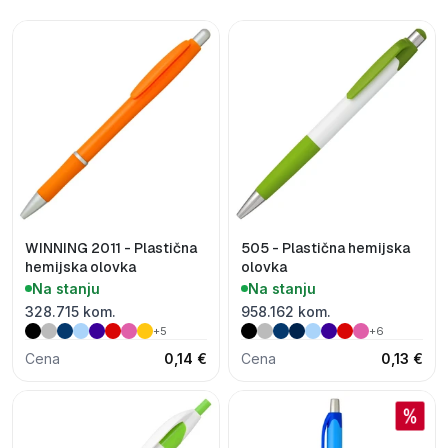
WINNING 2011 - Plastična
505 - Plastična hemijska
hemijska olovka
olovka
Na stanju
Na stanju
328.715 kom.
958.162 kom.
+5
+6
Cena
0,14 €
Cena
0,13 €