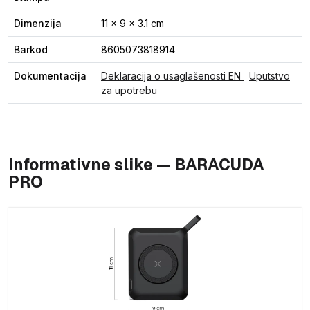
Dimenzija
11 x 9 x 3.1 cm
Barkod
8605073818914
Dokumentacija
Deklaracija o usaglašenosti EN
Uputstvo
za upotrebu
Informativne slike — BARACUDA
PRO