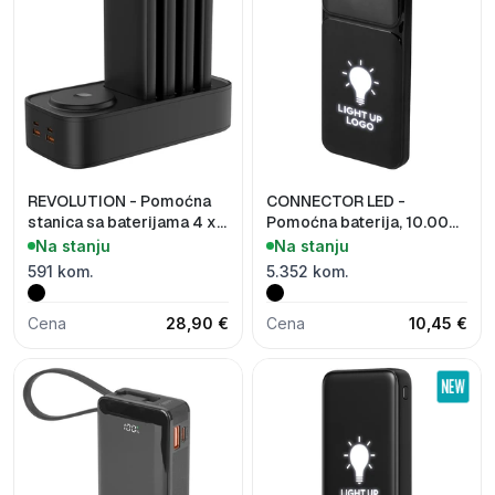
REVOLUTION - Pomoćna
CONNECTOR LED -
stanica sa baterijama 4 x
Pomoćna baterija, 10.000
10.000 mAh, 65W, sa
mAh
Na stanju
Na stanju
magnetom
591 kom.
5.352 kom.
Cena
28,90 €
Cena
10,45 €