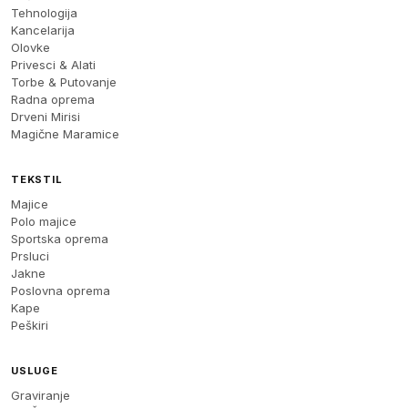
Tehnologija
Kancelarija
Olovke
Privesci & Alati
Torbe & Putovanje
Radna oprema
Drveni Mirisi
Magične Maramice
TEKSTIL
Majice
Polo majice
Sportska oprema
Prsluci
Jakne
Poslovna oprema
Kape
Peškiri
USLUGE
Graviranje