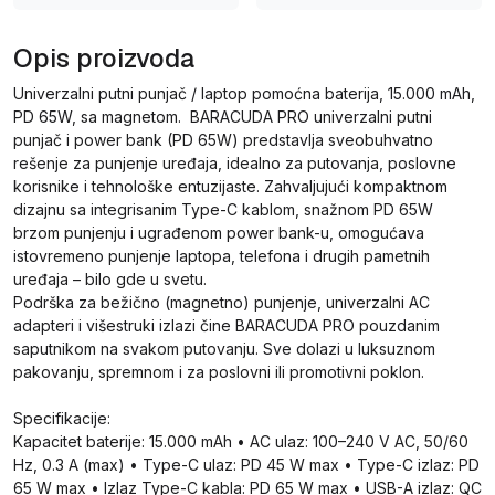
Opis proizvoda
Univerzalni putni punjač / laptop pomoćna baterija, 15.000 mAh,
PD 65W, sa magnetom. BARACUDA PRO univerzalni putni
punjač i power bank (PD 65W) predstavlja sveobuhvatno
rešenje za punjenje uređaja, idealno za putovanja, poslovne
korisnike i tehnološke entuzijaste. Zahvaljujući kompaktnom
dizajnu sa integrisanim Type-C kablom, snažnom PD 65W
brzom punjenju i ugrađenom power bank-u, omogućava
istovremeno punjenje laptopa, telefona i drugih pametnih
uređaja – bilo gde u svetu.
Podrška za bežično (magnetno) punjenje, univerzalni AC
adapteri i višestruki izlazi čine BARACUDA PRO pouzdanim
saputnikom na svakom putovanju. Sve dolazi u luksuznom
pakovanju, spremnom i za poslovni ili promotivni poklon.
Specifikacije:
Kapacitet baterije: 15.000 mAh • AC ulaz: 100–240 V AC, 50/60
Hz, 0.3 A (max) • Type-C ulaz: PD 45 W max • Type-C izlaz: PD
65 W max • Izlaz Type-C kabla: PD 65 W max • USB-A izlaz: QC