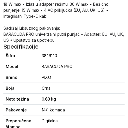
18 W max • Izlaz u adapter režimu: 30 W max • Bežično
punjenje: 15 W max • 4 AC priključka (EU, AU, UK, US) •
Integrisani Type-C kabl
Sadržaj luksuznog pakovanja:
BARACUDA PRO univerzalni putni punjač • Adapteri: EU, AU, UK,
US • Uputstvo za upotrebu.
Specifikacije
Šifra
38.161.10
Model
BARACUDA PRO
Brend
PIXO
Boja
Crna
Neto težina
0.63 kg
Pakovanje
14/1 komada
Preporučena
Digitalna
štampa