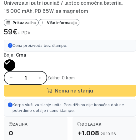
Univerzalni putni punjač / laptop pomoćna baterija,
15.000 mAh, PD 65W, sa magnetom
Prikaz zaliha
Više informacija
59€
+ PDV
Cena proizvoda bez štampe.
Boja:
Crna
Zalihe: 0 kom.
Nema na stanju
Korpa služi za slanje upita. Porudžbina nije konačna dok ne
potvrdimo detalje i cenu štampe.
ZALIHA
DOLAZAK
0
+1.008
20.10.26.