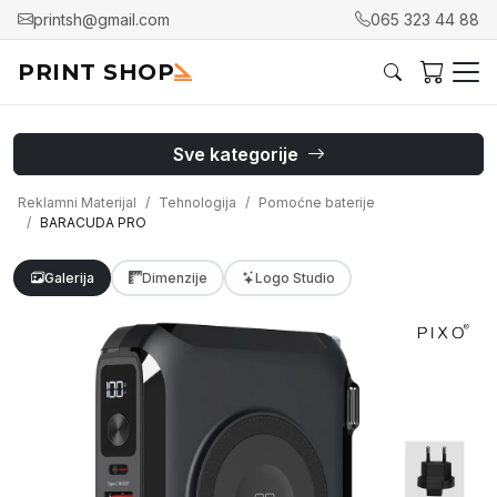
printsh@gmail.com
065 323 44 88
PRINT SHOP
Sve kategorije
Reklamni Materijal
Tehnologija
Pomoćne baterije
BARACUDA PRO
Galerija
Dimenzije
Logo Studio