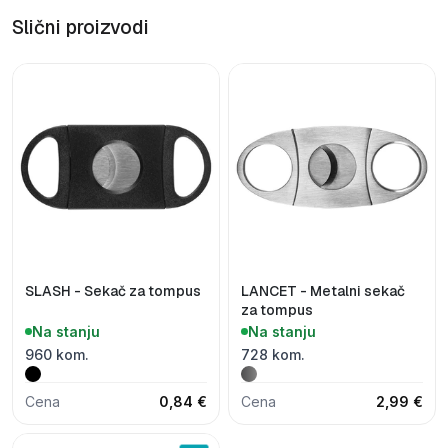
Slični proizvodi
SLASH - Sekač za tompus
LANCET - Metalni sekač
za tompus
Na stanju
Na stanju
960 kom.
728 kom.
Cena
0,84 €
Cena
2,99 €