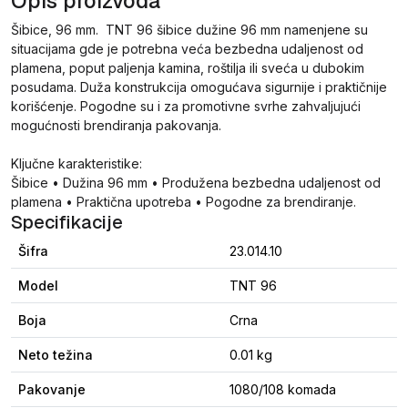
Opis proizvoda
Šibice, 96 mm. TNT 96 šibice dužine 96 mm namenjene su
situacijama gde je potrebna veća bezbedna udaljenost od
plamena, poput paljenja kamina, roštilja ili sveća u dubokim
posudama. Duža konstrukcija omogućava sigurnije i praktičnije
korišćenje. Pogodne su i za promotivne svrhe zahvaljujući
mogućnosti brendiranja pakovanja.
Ključne karakteristike:
Šibice • Dužina 96 mm • Produžena bezbedna udaljenost od
plamena • Praktična upotreba • Pogodne za brendiranje.
Specifikacije
Šifra
23.014.10
Model
TNT 96
Boja
Crna
Neto težina
0.01 kg
Pakovanje
1080/108 komada