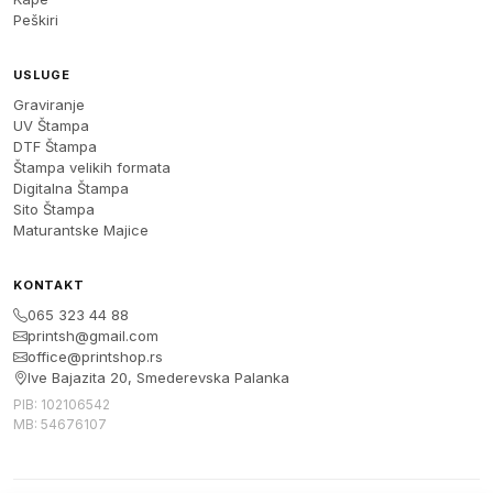
Peškiri
USLUGE
Graviranje
UV Štampa
DTF Štampa
Štampa velikih formata
Digitalna Štampa
Sito Štampa
Maturantske Majice
KONTAKT
065 323 44 88
printsh@gmail.com
office@printshop.rs
Ive Bajazita 20, Smederevska Palanka
PIB: 102106542
MB: 54676107