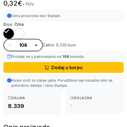
0,32€
+ PDV
Cena proizvoda bez štampe.
Boja:
Crna
Zalihe: 8.339 kom.
Prodaje se u pakovanjima od
108
komada.
Dodaj u korpu
Korpa služi za slanje upita. Porudžbina nije konačna dok ne
potvrdimo detalje i cenu štampe.
ZALIHA
DOLAZAK
-
8.339