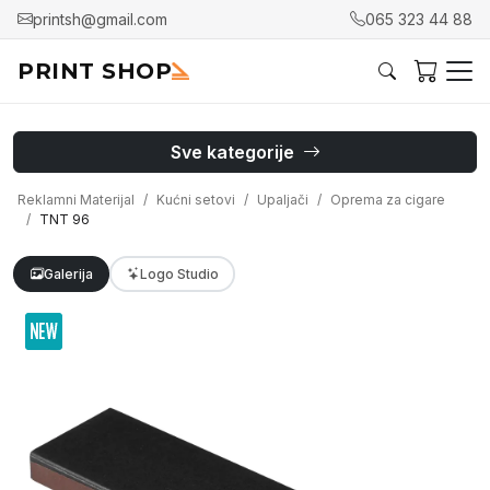
printsh@gmail.com
065 323 44 88
PRINT SHOP
Sve kategorije
Reklamni Materijal
Kućni setovi
Upaljači
Oprema za cigare
TNT 96
Galerija
Logo Studio