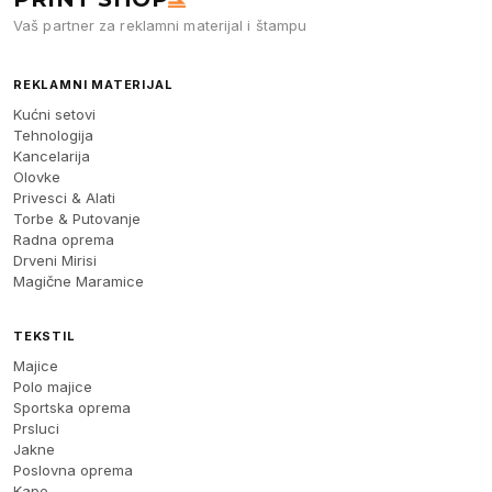
Vaš partner za reklamni materijal i štampu
REKLAMNI MATERIJAL
Kućni setovi
Tehnologija
Kancelarija
Olovke
Privesci & Alati
Torbe & Putovanje
Radna oprema
Drveni Mirisi
Magične Maramice
TEKSTIL
Majice
Polo majice
Sportska oprema
Prsluci
Jakne
Poslovna oprema
Kape