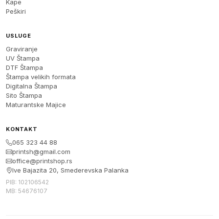
Kape
Peškiri
USLUGE
Graviranje
UV Štampa
DTF Štampa
Štampa velikih formata
Digitalna Štampa
Sito Štampa
Maturantske Majice
KONTAKT
065 323 44 88
printsh@gmail.com
office@printshop.rs
Ive Bajazita 20, Smederevska Palanka
PIB: 102106542
MB: 54676107