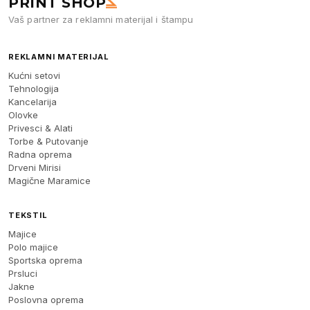
PRINT SHOP
Vaš partner za reklamni materijal i štampu
REKLAMNI MATERIJAL
Kućni setovi
Tehnologija
Kancelarija
Olovke
Privesci & Alati
Torbe & Putovanje
Radna oprema
Drveni Mirisi
Magične Maramice
TEKSTIL
Majice
Polo majice
Sportska oprema
Prsluci
Jakne
Poslovna oprema