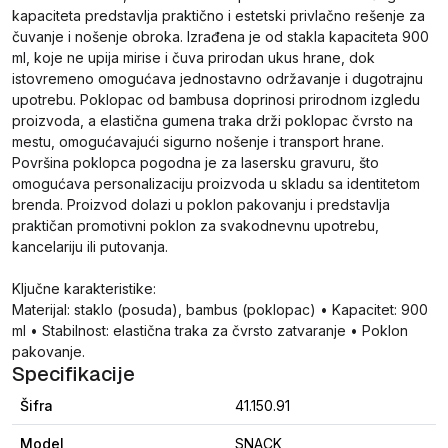
kapaciteta predstavlja praktično i estetski privlačno rešenje za
čuvanje i nošenje obroka. Izrađena je od stakla kapaciteta 900
ml, koje ne upija mirise i čuva prirodan ukus hrane, dok
istovremeno omogućava jednostavno održavanje i dugotrajnu
upotrebu. Poklopac od bambusa doprinosi prirodnom izgledu
proizvoda, a elastična gumena traka drži poklopac čvrsto na
mestu, omogućavajući sigurno nošenje i transport hrane.
Površina poklopca pogodna je za lasersku gravuru, što
omogućava personalizaciju proizvoda u skladu sa identitetom
brenda. Proizvod dolazi u poklon pakovanju i predstavlja
praktičan promotivni poklon za svakodnevnu upotrebu,
kancelariju ili putovanja.
Ključne karakteristike:
Materijal: staklo (posuda), bambus (poklopac) • Kapacitet: 900
ml • Stabilnost: elastična traka za čvrsto zatvaranje • Poklon
pakovanje.
Specifikacije
Šifra
41.150.91
Model
SNACK