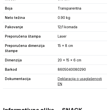
Boja
Transparentna
Neto težina
0.90 kg
Pakovanje
12/1 komada
Preporučena štampa
Laser
Preporučena dimenzija
15 x 8 cm
štampe
Dimenzija
20 x 15 x 6 cm
Barkod
8605040080290
Dokumentacija
Deklaracija o usaglašenosti
EN