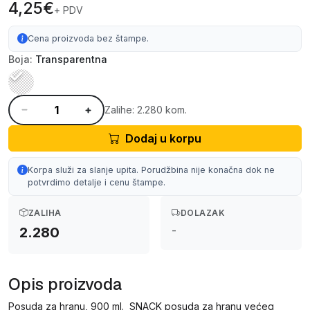
4,25€
+ PDV
Cena proizvoda bez štampe.
Boja:
Transparentna
Zalihe: 2.280 kom.
Dodaj u korpu
Korpa služi za slanje upita. Porudžbina nije konačna dok ne
potvrdimo detalje i cenu štampe.
ZALIHA
DOLAZAK
-
2.280
Opis proizvoda
Posuda za hranu, 900 ml. SNACK posuda za hranu većeg