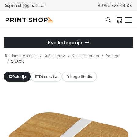
printsh@gmail.com
065 323 44 88
PRINT SHOP
Sve kategorije
Reklamni Materijal
Kućni setovi
Kuhinjski pribor
Posude
SNACK
Galerija
Dimenzije
Logo Studio