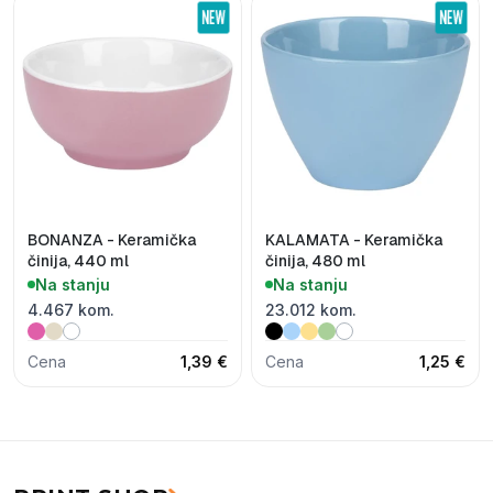
BONANZA - Keramička
KALAMATA - Keramička
činija, 440 ml
činija, 480 ml
Na stanju
Na stanju
4.467 kom.
23.012 kom.
Cena
1,39 €
Cena
1,25 €