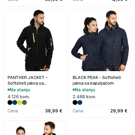
PANTHER JACKET -
BLACK PEAK - Softshell
Softshell jakna sa
jakna sa kapuljačom
kapuljačom
Na stanju
Na stanju
4.126 kom.
2.468 kom.
Cena
38,99 €
Cena
29,99 €