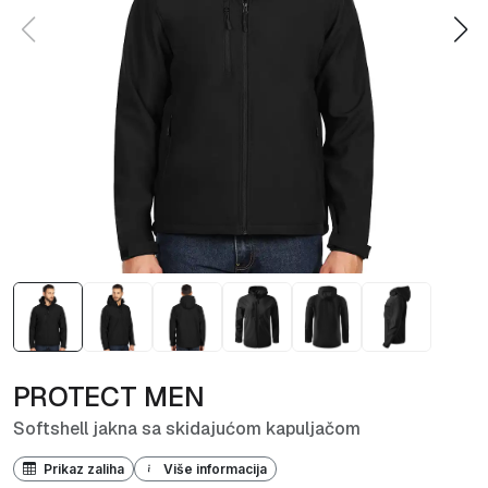
PROTECT MEN
Softshell jakna sa skidajućom kapuljačom
Prikaz zaliha
Više informacija