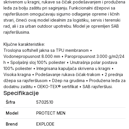
skrivenom u kragni, rukave sa čičak podešavanjem i produžena
leđa za bolju zaštitu pri saginjanju. Funkcionalni džepovi sa
rajsferšlusom omogućavaju sigurno odlaganje opreme i ličnih
stvari, čineći ovaj model idealnim za logistiku, servis i terenski
rad, ali i za urban outdoor upotrebu. Model je opremljen SAB
rajsferšlusima.
Ključne karakteristike:
Troslojna softshell jakna sa TPU membranom •
Vodonepropusnost 8.000 mm • Paropropusnost 3.000 g/m2/24
h • Spoljašnji sloj 100% poliester • Unutrašnja polar postava
100% poliester • Integrisana kapuljača skrivena u kragni •
Visoka kragna • Podešavanje rukava čičak-trakom • 2 prednja
džepa sa rajsferšlusom • Džep na grudima • Produžena leđa za
dodatnu zaštitu • OEKO-TEX® sertifikat • SAB rajsferšlusi.
Specifikacije
Šifra
57.025.10
Model
PROTECT MEN
Brend
EXPLODE