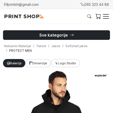
printsh@gmail.com
065 323 44 88
PRINT SHOP
Sve kategorije
Reklamni Materijal
Tekstil
Jakne
Softshell jakne
PROTECT MEN
Galerija
Dimenzije
Logo Studio