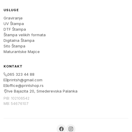
USLUGE
Graviranje
UV Štampa
DTF Štampa
Štampa velikih formata
Digitalna Štampa
Sito Štampa
Maturantske Majice
KONTAKT
065 323 44 88
printsh@gmail.com
office@printshop.rs
Ive Bajazita 20, Smederevska Palanka
PIB: 102106542
MB: 54676107