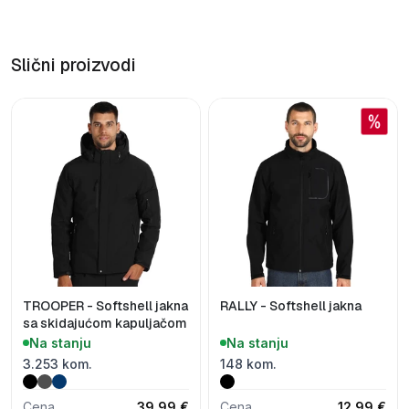
Slični proizvodi
TROOPER - Softshell jakna
RALLY - Softshell jakna
sa skidajućom kapuljačom
Na stanju
Na stanju
3.253 kom.
148 kom.
Cena
39,99 €
Cena
12,99 €