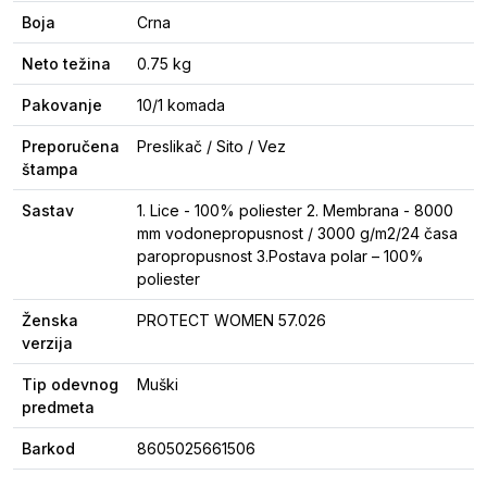
Boja
Crna
Neto težina
0.75 kg
Pakovanje
10/1 komada
Preporučena
Preslikač / Sito / Vez
štampa
Sastav
1. Lice - 100% poliester 2. Membrana - 8000
mm vodonepropusnost / 3000 g/m2/24 časa
paropropusnost 3.Postava polar – 100%
poliester
Ženska
PROTECT WOMEN 57.026
verzija
Tip odevnog
Muški
predmeta
Barkod
8605025661506