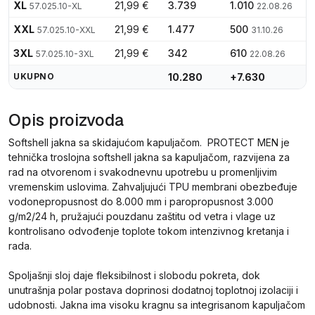
XL
21,99 €
3.739
1.010
57.025.10-XL
22.08.26
XXL
21,99 €
1.477
500
57.025.10-XXL
31.10.26
3XL
21,99 €
342
610
57.025.10-3XL
22.08.26
UKUPNO
10.280
+7.630
Opis proizvoda
Softshell jakna sa skidajućom kapuljačom. PROTECT MEN je
tehnička troslojna softshell jakna sa kapuljačom, razvijena za
rad na otvorenom i svakodnevnu upotrebu u promenljivim
vremenskim uslovima. Zahvaljujući TPU membrani obezbeđuje
vodonepropusnost do 8.000 mm i paropropusnost 3.000
g/m2/24 h, pružajući pouzdanu zaštitu od vetra i vlage uz
kontrolisano odvođenje toplote tokom intenzivnog kretanja i
rada.
Spoljašnji sloj daje fleksibilnost i slobodu pokreta, dok
unutrašnja polar postava doprinosi dodatnoj toplotnoj izolaciji i
udobnosti. Jakna ima visoku kragnu sa integrisanom kapuljačom