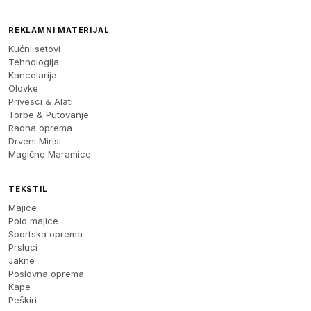
REKLAMNI MATERIJAL
Kućni setovi
Tehnologija
Kancelarija
Olovke
Privesci & Alati
Torbe & Putovanje
Radna oprema
Drveni Mirisi
Magične Maramice
TEKSTIL
Majice
Polo majice
Sportska oprema
Prsluci
Jakne
Poslovna oprema
Kape
Peškiri