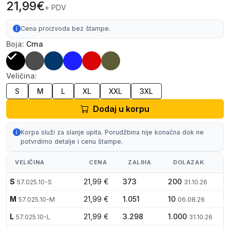
21,99€
+ PDV
Cena proizvoda bez štampe.
Boja:
Crna
Veličina:
S
M
L
XL
XXL
3XL
Dodaj u korpu
Korpa služi za slanje upita. Porudžbina nije konačna dok ne
potvrdimo detalje i cenu štampe.
VELIČINA
CENA
ZALIHA
DOLAZAK
S
21,99 €
373
200
57.025.10-S
31.10.26
M
21,99 €
1.051
10
57.025.10-M
06.08.26
L
21,99 €
3.298
1.000
57.025.10-L
31.10.26